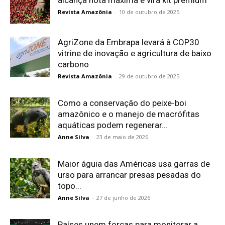
alcança nota máxima e vira kit premium
Revista Amazônia
-
10 de outubro de 2025
AgriZone da Embrapa levará à COP30
vitrine de inovação e agricultura de baixo
carbono
Revista Amazônia
-
29 de outubro de 2025
Como a conservação do peixe-boi
amazônico e o manejo de macrófitas
aquáticas podem regenerar...
Anne Silva
-
23 de maio de 2026
Maior águia das Américas usa garras de
urso para arrancar presas pesadas do
topo...
Anne Silva
-
27 de junho de 2026
Países unem forças para monitorar a