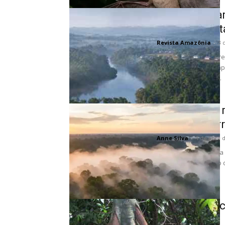
Eu segui o c
floresta que
Revista Amazônia
-
3 
O resultado: a água 
pode ser explicado ape
Agrobiodiversidade...
O pulmão do 
bilhão de carr
Anne Silva
-
4 de abril 
A cada doze meses, a 
toneladas de dióxido 
Árvores que 
exorrhiza