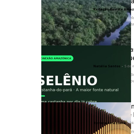
histórico par
Redação Revista Amaz
Dados divulgados pelo
que os alertas de des
registrado...
Selênio da ca
Amazônia que
Natália Santos
-
5 de 
Símbolo Se, número 34
selênio do mundo. Pou
Além da vitri
municipal de
Revista Amazônia
-
24
Onde o turismo encont