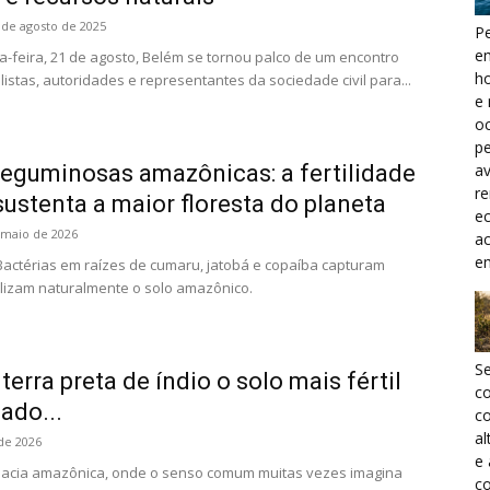
 de agosto de 2025
Pe
e
-feira, 21 de agosto, Belém se tornou palco de um encontro
h
listas, autoridades e representantes da sociedade civil para...
e 
oc
pe
a
leguminosas amazônicas: a fertilidade
r
 sustenta a maior floresta do planeta
ec
 maio de 2026
a
e
Bactérias em raízes de cumaru, jatobá e copaíba capturam
tilizam naturalmente o solo amazônico.
S
terra preta de índio o solo mais fértil
c
ado...
co
al
de 2026
e
acia amazônica, onde o senso comum muitas vezes imagina
co