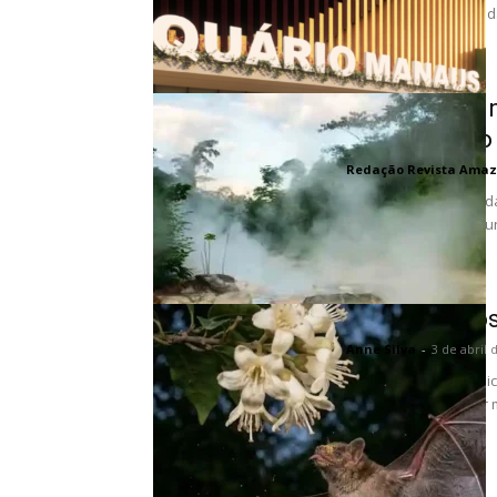
mundo celebram a vid
Rio fervente
natural único
Redação Revista Amaz
A Amazônia, conhecida
biodiversidade do mund
Os jardineiro
Anne Silva
-
3 de abril 
A cada noite, uma ún
sementes e polinizar m