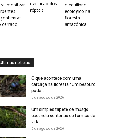
evolução dos
ra imobilizar
o equilíbrio
répteis
erpentes
ecológico na
eçonhentas
floresta
o cerrado
amazônica
Últimas noticias
O que acontece com uma
carcaça na floresta? Um besouro
pode...
5 de agosto de 2026
Um simples tapete de musgo
escondia centenas de formas de
vida...
5 de agosto de 2026