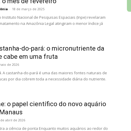
a o mês de fevereiro
ônia
-
18 de março de 2025
 Instituto Nacional de Pesquisas Espaciais (Inpe) revelaram
matamento na Amazônia Legal atingiram o menor índice já
stanha-do-pará: o micronutriente da
 cabe em uma fruta
maio de 2026
. A castanha-do-pará é uma das maiores fontes naturais de
cas por dia cobrem toda a necessidade diária do nutriente.
ne: o papel científico do novo aquário
 Manaus
 de abril de 2026
ra a ciência de ponta Enquanto muitos aquários ao redor do