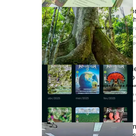
Maiores árvo
ameaça dos 
Anne Silva
-
15 de març
Um novo estudo reve
uma quantidade despr
menores. No...
Novidade, cli
Amazônia no
Redação Revista Amaz
Uma boa notícia para 
planeta: agora, client
Seminário em
comunidades 