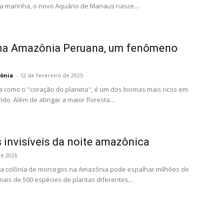
a marinha, o novo Aquário de Manaus nasce...
 na Amazônia Peruana, um fenômeno
ônia
-
12 de fevereiro de 2025
 como o "coração do planeta", é um dos biomas mais ricos em
o. Além de abrigar a maior floresta...
s invisíveis da noite amazônica
de 2026
ica colônia de morcegos na Amazônia pode espalhar milhões de
ais de 500 espécies de plantas diferentes,...