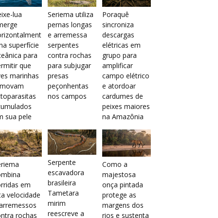
ixe-lua
Seriema utiliza
Poraquê
merge
pernas longas
sincroniza
orizontalment
e arremessa
descargas
na superfície
serpentes
elétricas em
eânica para
contra rochas
grupo para
rmitir que
para subjugar
amplificar
ves marinhas
presas
campo elétrico
emovam
peçonhentas
e atordoar
toparasitas
nos campos
cardumes de
cumulados
peixes maiores
m sua pele
na Amazônia
Serpente
eriema
Como a
escavadora
ombina
majestosa
brasileira
rridas em
onça pintada
Tametara
ta velocidade
protege as
mirim
 arremessos
margens dos
reescreve a
ntra rochas
rios e sustenta