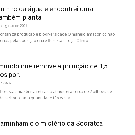
aminho da água e encontrei uma
 também planta
de agosto de 2026
reorganiza produção e biodiversidade O manejo amazônico não
nas pela oposição entre floresta e roça. O livro
mundo que remove a poluição de 1,5
os por...
de 2026
floresta amazônica retira da atmosfera cerca de 2 bilhões de
de carbono, uma quantidade tão vasta...
caminham e o mistério da Socratea