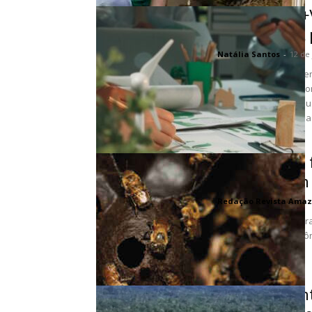
Fundo Rural+
milhões para 
Natália Santos
-
12 de
A Facility de Investim
Fundo Rural+Verde com 
cadeias produtivas su
pobreza na Amazônia 
Abelhas sem 
legais em um
Redação Revista Amaz
Satipo e Nauta tornar
sem ferrão da Amazônia
Desmatamento