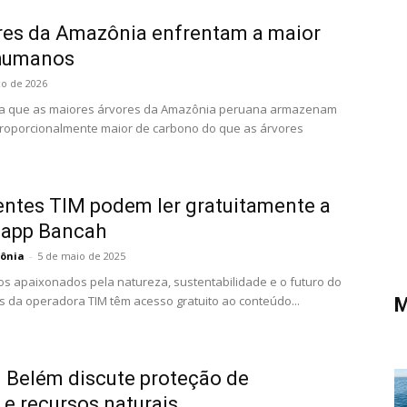
res da Amazônia enfrentam a maior
humanos
o de 2026
la que as maiores árvores da Amazônia peruana armazenam
oporcionalmente maior de carbono do que as árvores
entes TIM podem ler gratuitamente a
 app Bancah
ônia
-
5 de maio de 2025
os apaixonados pela natureza, sustentabilidade e o futuro do
es da operadora TIM têm acesso gratuito ao conteúdo...
M
 Belém discute proteção de
e recursos naturais