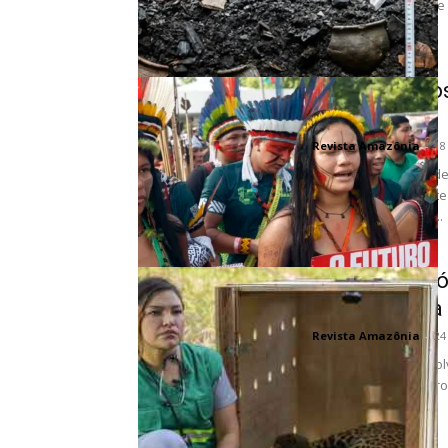
uma floresta virgem e
da...
Por que povos
clima
Revista Amazônia
-
18
A presença intensa de
transformou o debate 
incontornável. Entre...
Resgate hist
da Amazônia
Revista Amazônia
-
24
A operação que devol
Rio Negro, em outubro,