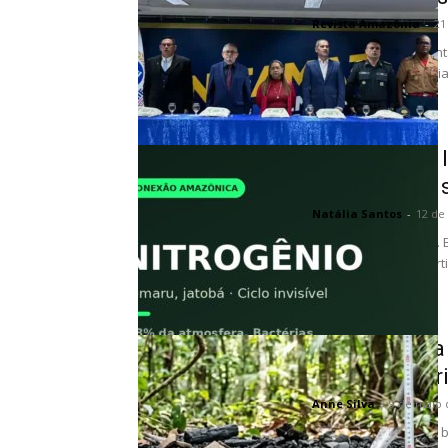
Revista Amazônia
-
21
Na manhã desta quinta
decisivo entre especia
Nitrogênio e 
invisível que
Natália Santos
-
12 de
Símbolo N, número 7. 
nitrogênio do ar e fer
O mistério da 
do planeta cri
Anne Silva
-
9 de maio 
Nas profundezas da b