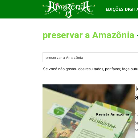
Revista
EDIÇÕES DIGIT
Amazônia
preservar a Amazônia
Se você não gostou dos resultados, por favor, faça out
Mutirão ambi
agricultores 
da floresta
Revista Amazônia
-
7 
No coração da Amazôni
produção rural e prese