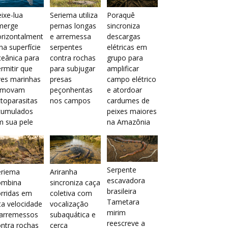
ixe-lua
Seriema utiliza
Poraquê
merge
pernas longas
sincroniza
orizontalment
e arremessa
descargas
na superfície
serpentes
elétricas em
eânica para
contra rochas
grupo para
rmitir que
para subjugar
amplificar
ves marinhas
presas
campo elétrico
emovam
peçonhentas
e atordoar
toparasitas
nos campos
cardumes de
cumulados
peixes maiores
m sua pele
na Amazônia
Serpente
eriema
Ariranha
escavadora
ombina
sincroniza caça
brasileira
rridas em
coletiva com
Tametara
ta velocidade
vocalização
mirim
 arremessos
subaquática e
reescreve a
ntra rochas
cerca