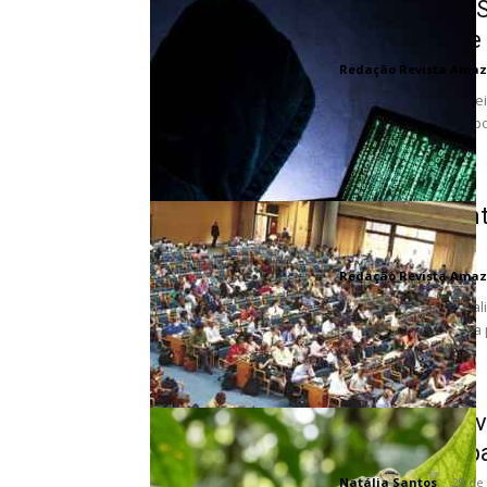
Cooperativa S
Ransomware 
Redação Revista Amaz
A cooperativa finance
perpetrado pelo grupo
Reunião cient
ONU
Redação Revista Amaz
Os principais especia
recomendações para p
global sobre...
Perereca de v
translúcida pa
Natália Santos
-
29 de