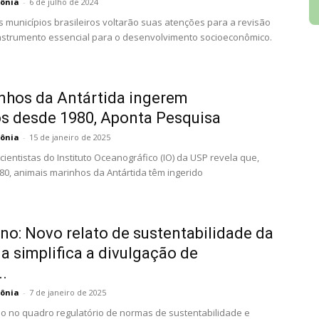
ônia
-
6 de julho de 2024
os municípios brasileiros voltarão suas atenções para a revisão
instrumento essencial para o desenvolvimento socioeconômico.
nhos da Antártida ingerem
os desde 1980, Aponta Pesquisa
ônia
-
15 de janeiro de 2025
ientistas do Instituto Oceanográfico (IO) da USP revela que,
0, animais marinhos da Antártida têm ingerido
o: Novo relato de sustentabilidade da
a simplifica a divulgação de
.
ônia
-
7 de janeiro de 2025
o no quadro regulatório de normas de sustentabilidade e