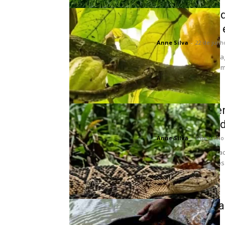
Como a rota 
oferece uma e
Anne Silva
-
22 de junh
A Ilha do Combu prot
e turismo de base comu
Como o venen
desafia a medi
Anne Silva
-
6 de junho
A surucucu-pico-de-ja
injetar até quinhento
registrado...
Brasil precis
país