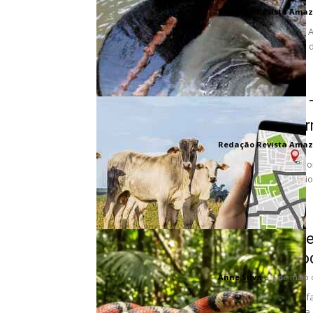
Redação Revista Amaz
Acordo internacional 
mineração artesanal de
A Revolução 
Boi" Transfor
Redação Revista Amaz
O Brasil deu um impo
no setor agropecuário 
Como o mimet
protege a bio
Anne Silva
-
1 de maio 
Uma única serpente fa
uma coral-verdadeira 