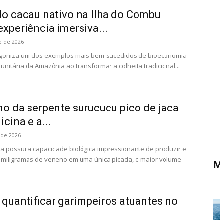
do cacau nativo na Ilha do Combu
xperiência imersiva...
o de 2026
agoniza um dos exemplos mais bem-sucedidos de bioeconomia
nitária da Amazônia ao transformar a colheita tradicional...
o da serpente surucucu pico de jaca
cina e a...
 de 2026
ca possui a capacidade biológica impressionante de produzir e
s miligramas de veneno em uma única picada, o maior volume
M
a quantificar garimpeiros atuantes no