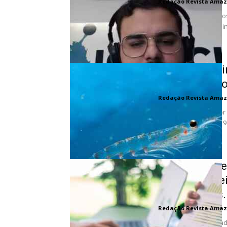
Redação Revista Amaz
A partir de 2025, muit
do Plano Diretor, um 
Este...
Animais mari
microplástic
Redação Revista Amaz
Estudo conduzido por c
desde a década de 198
microplásticos....
Pensar pequen
União Europei
informações..
Redação Revista Amaz
A Europa tem avançad