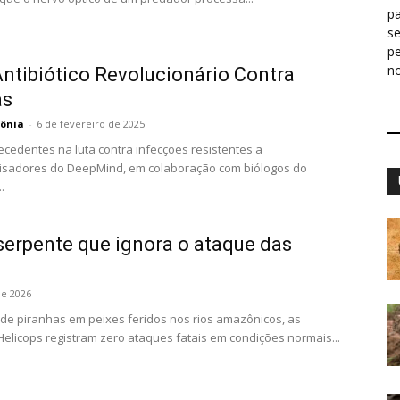
pa
s
p
n
ntibiótico Revolucionário Contra
as
ônia
-
6 de fevereiro de 2025
edentes na luta contra infecções resistentes a
sadores do DeepMind, em colaboração com biólogos do
.
serpente que ignora o ataque das
de 2026
 de piranhas em peixes feridos nos rios amazônicos, as
elicops registram zero ataques fatais em condições normais...