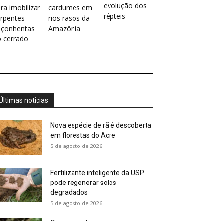
evolução dos
ra imobilizar
cardumes em
répteis
erpentes
rios rasos da
eçonhentas
Amazônia
o cerrado
Últimas noticias
Nova espécie de rã é descoberta
em florestas do Acre
5 de agosto de 2026
Fertilizante inteligente da USP
pode regenerar solos
degradados
5 de agosto de 2026