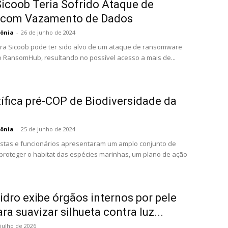
icoob Teria Sofrido Ataque de
com Vazamento de Dados
ônia
-
26 de junho de 2024
ira Sicoob pode ter sido alvo de um ataque de ransomware
 RansomHub, resultando no possível acesso a mais de...
ífica pré-COP de Biodiversidade da
ônia
-
25 de junho de 2024
listas e funcionários apresentaram um amplo conjunto de
roteger o habitat das espécies marinhas, um plano de ação
idro exibe órgãos internos por pele
ra suavizar silhueta contra luz...
 julho de 2026