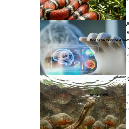
IA Descobre A
Superbactéri
Redação Revista Amaz
Em um avanço sem prec
medicamentos, pesqui
Instituto Broad do MIT..
O enigma da 
piranhas
Anne Silva
-
9 de abril 
A cada dez investidas
serpentes do gênero H