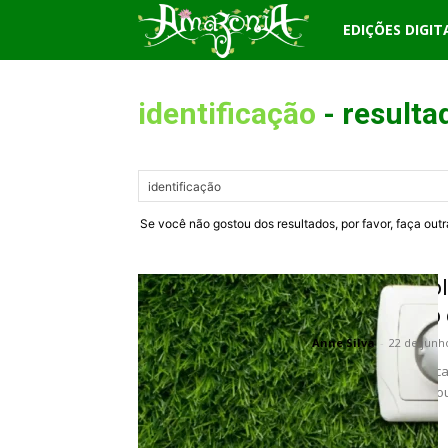
Revista
EDIÇÕES DIGIT
Amazônia
identificação
-
resulta
Se você não gostou dos resultados, por favor, faça out
Por que esco
desempenho 
Anne Silva
-
22 de junh
A eficiência energéti
especialistas e passou