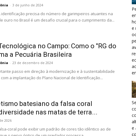
ônia
-
3 de junho de 2024
Pe
A identificação precisa do número de garimpeiros atuantes na
e
 ouro no Brasil é um desafio crucial para o cumprimento da...
h
e 
oc
pe
Tecnológica no Campo: Como o "RG do
a
r
ma a Pecuária Brasileira
ec
ônia
-
23 de dezembro de 2024
a
rtante passo em direção à modernização e à sustentabilidade
e
com a implantação do Plano Nacional de Identificação...
S
ismo batesiano da falsa coral
c
diversidade nas matas de terra...
co
de 2026
al
e
lsa-coral pode exibir um padrão de cores tão idêntico ao de
co
que o nervo óptico de um predador processa...