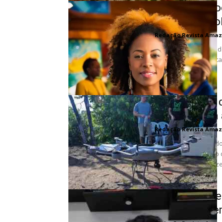
COP30 e o Co
pelo desenvo
Redação Revista Amaz
Entre os dias 10 e 21
COP30, a mais importan
Tecnologias 
Impulsionam 
Redação Revista Amaz
Cientistas empenhados
biodiversidade estão
concurso global XPrize 
Cidades Devem
Mobilidade e