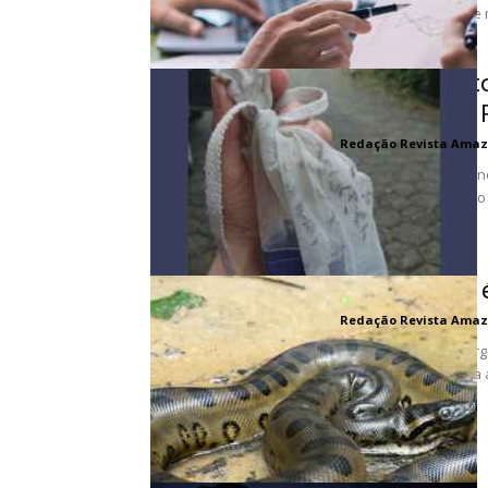
lançou recentemente ma
Rastreamento
Mosquitos e 
Redação Revista Amaz
A revolucionária tecn
um tempo recorde, no
no...
Cobra sucuri
Redação Revista Amaz
Imagine estar às marg
silenciosamente pela