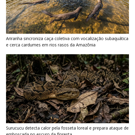
Ariranha sincroniza caça coletiva com vocalização subaquática
e cerca cardumes em rios rasos da Amazônia
Surucucu detecta calor pela fosseta loreal e prepara ataque de
emboscada no escuro da floresta