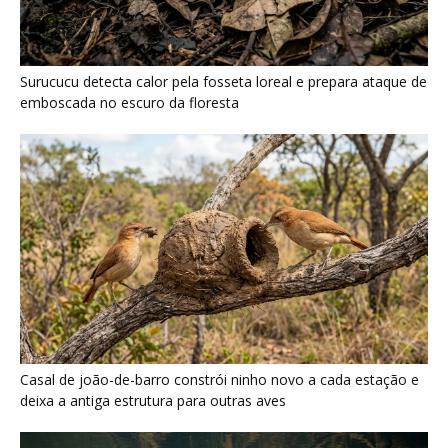
Surucucu detecta calor pela fosseta loreal e prepara ataque de
emboscada no escuro da floresta
Casal de joão-de-barro constrói ninho novo a cada estação e
deixa a antiga estrutura para outras aves