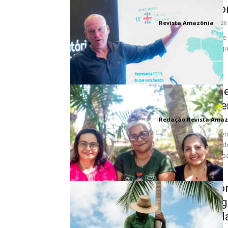
unem para for
Revista Amazônia
-
28
O açaí, fruto que já s
agenda estratégica qu
Cozinhas col
autonomia fe
Redação Revista Amaz
Quatro cozinhas colet
comunidades rurais do
(PA). Um novo papel pa
Os apanhador
palmeiras gig
sustentabilid