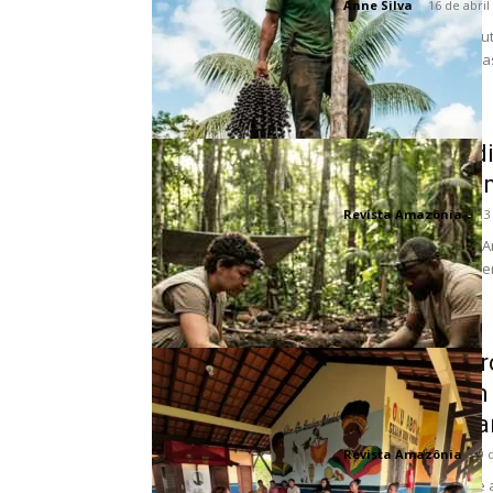
Anne Silva
-
16 de abril
A palmeira de açaí, E
suas raízes adaptada
pela...
Cidades perd
de história e
Revista Amazônia
-
13
O despertar de uma A
intocada, onde pequ
impenetrável, está...
Economia circu
transformam 
através de par
Revista Amazônia
-
9 
A convergência entre