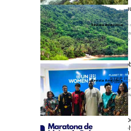
Turismo comun
Rio
Revista Amazônia
-
9 
Comunidades no centro 
entre o verde intenso d
Iniciativa gl
africanas em 
Revista Amazônia
-
23
A busca pela paz gan
Unidas (ONU) e a IFP Wo
Inscrições ab
Babaçu envol