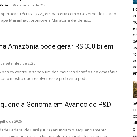
ônia
-
28 de janeiro de 2025
Pe
operação Técnica (GIZ), em parceria com o Governo do Estado
e
apa Maranhão, promove a Maratona de Ideias...
h
e 
oc
pe
a Amazônia pode gerar R$ 330 bi em
a
r
ec
 de setembro de 2025
a
o básico continua sendo um dos maiores desafios da Amazônia
e
tudo mostra que resolver esse problema pode...
S
Sequencia Genoma em Avanço de P&D
c
co
 julho de 2026
al
e
idade Federal do Pará (UFPA) anunciam o sequenciamento
co
açaí, um marco para a biotecnologia agrícola. Esta pesquisa