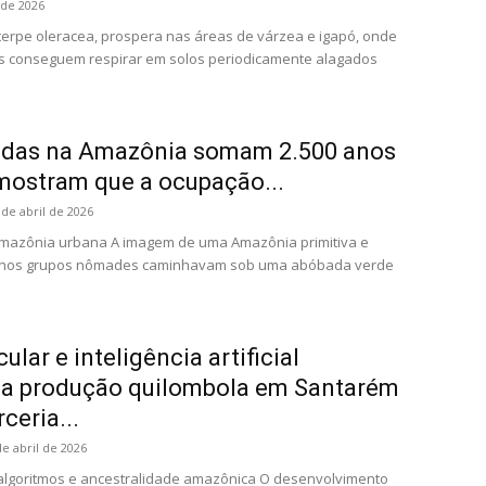
 de 2026
uterpe oleracea, prospera nas áreas de várzea e igapó, onde
s conseguem respirar em solos periodicamente alagados
idas na Amazônia somam 2.500 anos
 mostram que a ocupação...
 de abril de 2026
mazônia urbana A imagem de uma Amazônia primitiva e
enos grupos nômades caminhavam sob uma abóbada verde
lar e inteligência artificial
a produção quilombola em Santarém
ceria...
de abril de 2026
 algoritmos e ancestralidade amazônica O desenvolvimento