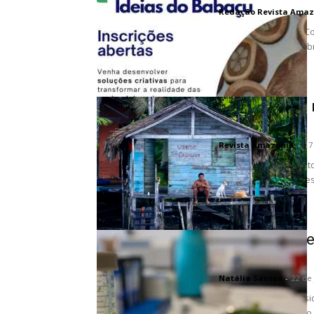
Redação Revista Amaz
A Agência Alemã de Co
do Maranhão e a Embr
Saneamento n
ganhos
Revista Amazônia
-
17
A falta de saneament
Legal, mas um novo es
Açaí: UFPA 
Agrícola
Natália Santos
-
22 de
Cientistas da Univers
inédito do genoma do 