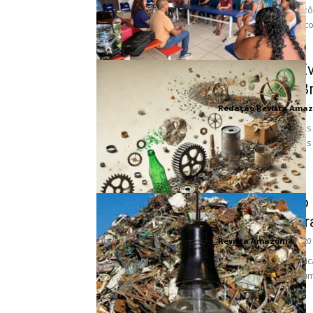
sustentável na Amazôn
inteligência artificial 
Histórico e E
Reversa no Br
Redação Revista Amaz
O sistema de Créditos
enfrentar os desafios 
Gaseificação
definitiva par
Revista Amazônia
-
20
A metamorfose térmica
urbanos atravessa um