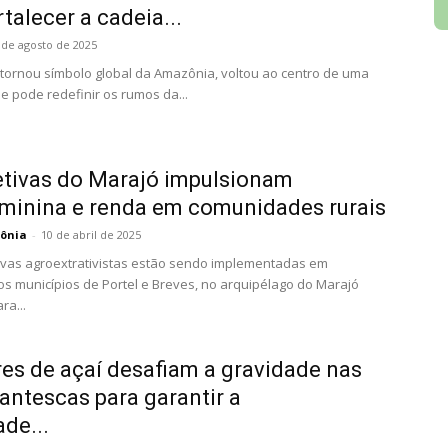
talecer a cadeia...
 de agosto de 2025
e tornou símbolo global da Amazônia, voltou ao centro de uma
e pode redefinir os rumos da...
etivas do Marajó impulsionam
minina e renda em comunidades rurais
ônia
-
10 de abril de 2025
ivas agroextrativistas estão sendo implementadas em
s municípios de Portel e Breves, no arquipélago do Marajó
ra...
es de açaí desafiam a gravidade nas
antescas para garantir a
ade...