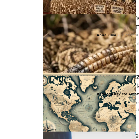
Entenda como
funciona como
Anne Silva
-
30 de abril
Diferente do que a cu
cascavel não é um con
O Que a Ama
Mercosul-Uni
Redação Revista Amaz
O novo acordo comerci
relações econômicas e
Açaí como ve