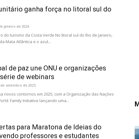
itário ganha força no litoral sul do
de janeiro de 2026
do turismo da Costa Verde No litoral sul do Rio de Janeiro,
a Mata Atlântica e o azul...
obal de paz une ONU e organizações
série de webinars
 de setembro de 2025
ha novos contornos em 2025, com a Organização das Nações
rld: Family Initiative lançando uma...
M
ertas para Maratona de Ideias do
vendo professores e estudantes