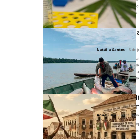
fundamental tem o pot
planta e explorar nova
Prospera Amaz
Amazonas
Natália Santos
-
3 de 
O BNDES vai investir 
do Amazonas por meio 
programa integra uma 
fortalecer a sociobio
Como a revol
mobilizou a m
Anne Silva
-
24 de maio
A Cabanagem, que exp
mais alto de uma séri