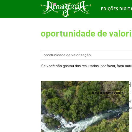
Revista
EDIÇÕES DIGIT
Amazônia
oportunidade de valor
Se você não gostou dos resultados, por favor, faça out
Cerrado prec
Revista Amazônia
-
30
Conhecido como o cor
importância global, ma