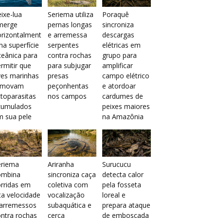
ixe-lua
Seriema utiliza
Poraquê
merge
pernas longas
sincroniza
orizontalment
e arremessa
descargas
na superfície
serpentes
elétricas em
eânica para
contra rochas
grupo para
rmitir que
para subjugar
amplificar
ves marinhas
presas
campo elétrico
emovam
peçonhentas
e atordoar
toparasitas
nos campos
cardumes de
cumulados
peixes maiores
m sua pele
na Amazônia
eriema
Ariranha
Surucucu
ombina
sincroniza caça
detecta calor
rridas em
coletiva com
pela fosseta
ta velocidade
vocalização
loreal e
 arremessos
subaquática e
prepara ataque
ntra rochas
cerca
de emboscada