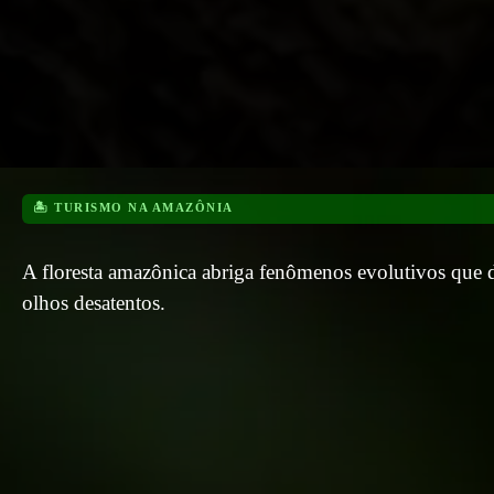
🏝️ TURISMO NA AMAZÔNIA
A floresta amazônica abriga fenômenos evolutivos que d
olhos desatentos.