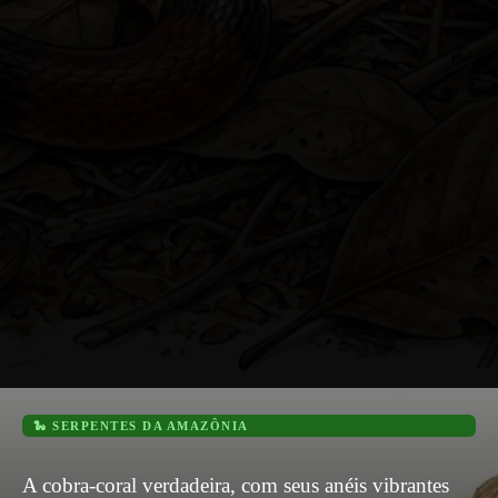
🐍 SERPENTES DA AMAZÔNIA
A cobra-coral verdadeira, com seus anéis vibrantes