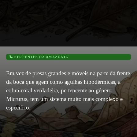
🐍 SERPENTES DA AMAZÔNIA
Em vez de presas grandes e móveis na parte da frente
da boca que agem como agulhas hipodérmicas, a
cobra-coral verdadeira, pertencente ao gênero
Micrurus, tem um sistema muito mais complexo e
específico.