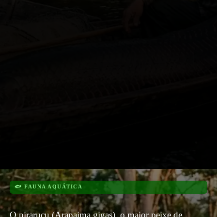
🐟 FAUNA AQUÁTICA
O pirarucu (Arapaima gigas), o maior peixe de