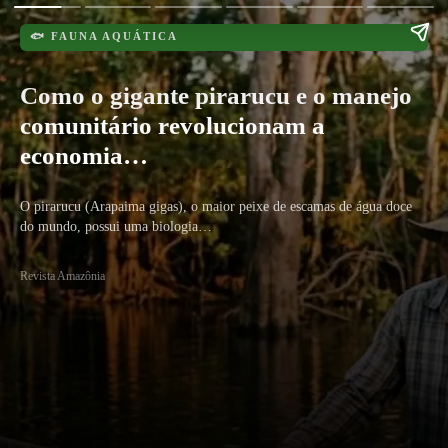
🐟 FAUNA AQUÁTICA
Como o gigante pirarucu e o manejo
comunitário revolucionam a
economia…
O pirarucu (Arapaima gigas), o maior peixe de escamas de água doce
do mundo, possui uma biologia…
Revista Amazônia