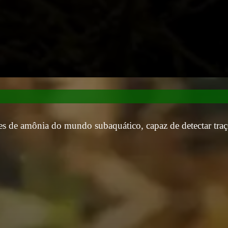
 de amônia do mundo subaquático, capaz de detectar traç