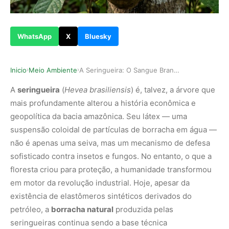
WhatsApp
X
Bluesky
Inicio
Meio Ambiente
A Seringueira: O Sangue Branco da Amazônia que …
›
›
A
seringueira
(
Hevea brasiliensis
) é, talvez, a árvore que
mais profundamente alterou a história econômica e
geopolítica da bacia amazônica. Seu látex — uma
suspensão coloidal de partículas de borracha em água —
não é apenas uma seiva, mas um mecanismo de defesa
sofisticado contra insetos e fungos. No entanto, o que a
floresta criou para proteção, a humanidade transformou
em motor da revolução industrial. Hoje, apesar da
existência de elastômeros sintéticos derivados do
petróleo, a
borracha natural
produzida pelas
seringueiras continua sendo a base técnica