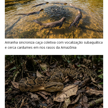
Surucucu detecta calor pela fosseta loreal e prepara ataque de
emboscada no escuro da floresta
Últimas noticias
Osso hioide do pica-pau contorna o crânio e
amortece impactos repetidos...
7 de agosto de 2026
Papagaio come argila em barreiro coletivo