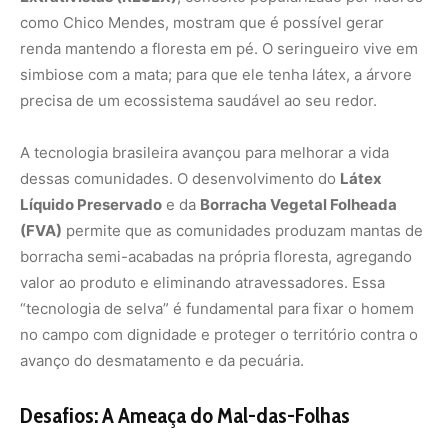
no campo com dignidade e proteger o território contra o
avanço do desmatamento e da pecuária.
Desafios: A Ameaça do Mal-das-Folhas
O maior inimigo da seringueira na Amazônia não é o
homem, mas o fungo
Microcyclus ulei
, causador do
mal-
das-folhas
. Nas plantações adensadas (monoculturas), o
fungo se espalha rapidamente, dizimando as árvores. É
por isso que, curiosamente, a seringueira produz melhor
no Sudeste Asiático (onde o fungo não existe) ou em
plantios consorciados no Brasil (como em São Paulo),
longe de sua terra natal.