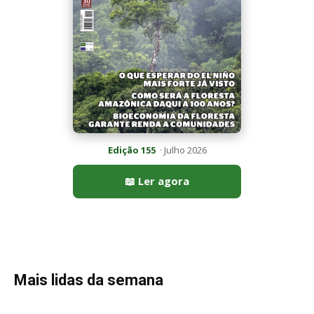
Mais lidas da semana
Peixe-lua emerge horizontalmente na superfície oceânica para
permitir que aves marinhas removam ectoparasitas
acumulados em sua pele