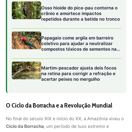
O Ciclo da Borracha e a Revolução Mundial
No final do século XIX e início do XX, a Amazônia viveu o
Ciclo da Borracha
, um período de luxo extremo e
desigualdade brutal. Belém e Manaus tornaram-se
metrópoles cosmopolitas, com teatros de ópera e bondes
elétricos, financiados pelo “ouro branco”. A invenção da
vulcanização por Charles Goodyear e o desenvolvimento
do pneu pneumático por John Dunlop criaram uma
demanda insaciável pelo látex amazônico para alimentar
a então florescente indústria automobilística.
A hegemonia amazônica terminou de forma dramática
quando sementes de seringueira foram
contrabandeadas para o Sudeste Asiático por Henry
Wickham. Lá, em plantações organizadas e livres de