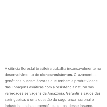
genéticos buscam árvores que tenham a produtividade
das linhagens asiáticas com a resistência natural das
variedades selvagens da Amazônia. Garantir a saúde das
seringueiras é uma questão de segurança nacional e
industrial, dada a dependência global desse insumo.
O Futuro da Borracha é Verde
Com a crescente demanda por produtos biodegradáveis
e sustentáveis, a seringueira ganha novo fôlego. A
indústria têxtil e de calçados está voltando a priorizar a
borracha natural em detrimento dos plásticos. Além
disso, o cultivo da seringueira é um excelente
sequestrador de carbono; uma plantação madura
armazena toneladas de
$CO_2$
da atmosfera em seus
troncos e raízes.