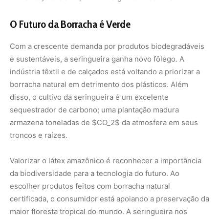
Valorizar o látex amazônico é reconhecer a importância
da biodiversidade para a tecnologia do futuro. Ao
escolher produtos feitos com borracha natural
certificada, o consumidor está apoiando a preservação da
maior floresta tropical do mundo. A seringueira nos
ensina que o progresso não precisa ser cinza e asfáltico;
ele pode ser branco, fluido e nascer do coração de uma
árvore.
Nunca
perca
uma
notícia da
🌿
Amazônia
Controle o
que você vê
no Google