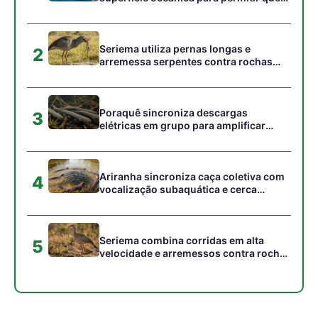
Seriema combina corridas em alta
5
velocidade e arremessos contra rochas
para imobilizar serpentes peçonhentas
no cerrado
Gostou desta reportagem?
Siga a Revista Amazônia no Google News
⭐ SEGUIR AGORA
Relacionado