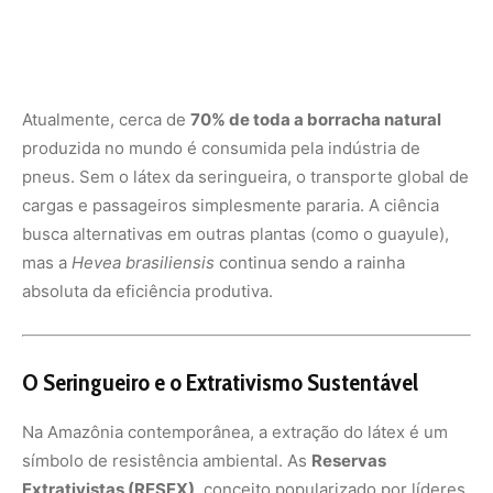
O Seringueiro e o Extrativismo Sustentável
Na Amazônia contemporânea, a extração do látex é um
símbolo de resistência ambiental. As
Reservas
Extrativistas (RESEX)
, conceito popularizado por líderes
como Chico Mendes, mostram que é possível gerar
renda mantendo a floresta em pé. O seringueiro vive em
simbiose com a mata; para que ele tenha látex, a árvore
precisa de um ecossistema saudável ao seu redor.
A tecnologia brasileira avançou para melhorar a vida
dessas comunidades. O desenvolvimento do
Látex
Líquido Preservado
e da
Borracha Vegetal Folheada
(FVA)
permite que as comunidades produzam mantas de
borracha semi-acabadas na própria floresta, agregando
valor ao produto e eliminando atravessadores. Essa
“tecnologia de selva” é fundamental para fixar o homem