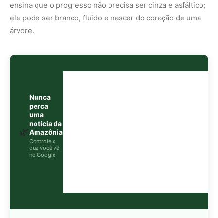
O Google lançou as
Fontes Preferenciais
: escolha os
veículos que aparecem com prioridade. Adicione a
Revista Amazônia
e garanta cobertura exclusiva sempre
em destaque.
Adicionar Revista Amazônia como Fonte
Preferencial
Como funciona em 3 passos:
1. Pesquise qualquer assunto no Google
2. Toque no ⭐ ao lado de
"Principais Notícias"
3. Busque
Revista Amazônia
e marque a caixa — pronto!