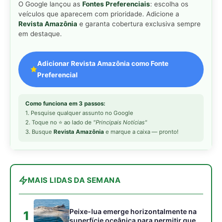
MAIS LIDAS DA SEMANA
Peixe-lua emerge horizontalmente na
1
superfície oceânica para permitir que
aves marinhas removam ectoparasitas
acumulados em sua pele
Seriema utiliza pernas longas e
2
arremessa serpentes contra rochas
para subjugar presas peçonhentas nos
campos
Poraquê sincroniza descargas
3
elétricas em grupo para amplificar
campo elétrico e atordoar cardumes de
peixes maiores na Amazônia
Ariranha sincroniza caça coletiva com
4
vocalização subaquática e cerca
cardumes em rios rasos da Amazônia