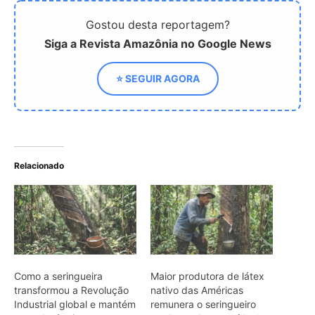
Como a seringueira
Maior produtora de látex
transformou a Revolução
nativo das Américas
Industrial global e mantém
remunera o seringueiro
sua relevância como
por borracha extraída de
principal fonte de
floresta em pé
borracha natural
Como a lendária
seringueira Hevea
brasiliensis e o ciclo da
borracha mudaram o
destino da Amazônia e do
mundo inteiro