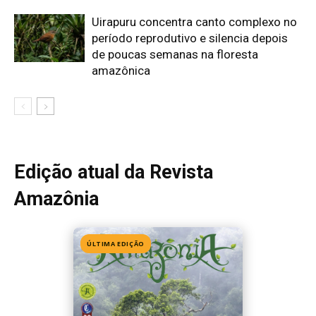
ÚLTIMA EDIÇÃO
Edição 155
· Julho 2026
📖 Ler agora