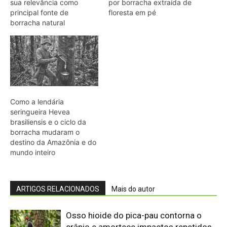
ARTIGOS RELACIONADOS
Mais do autor
Osso hioide do pica-pau contorna o
crânio e amortece impactos repetidos
durante a batida no tronco
Papagaio come argila em barreiro
coletivo para ajudar a neutralizar
compostos tóxicos de sementes na
floresta
Martim-pescador ajusta dois focos na
retina para corrigir a refração e acertar
peixes no mergulho
Bico do tucano-toco atua como
radiador e dissipa calor pela circulação