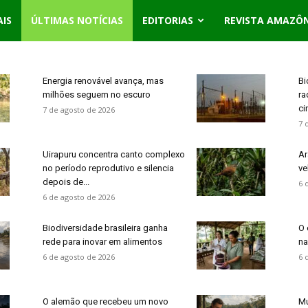
AIS
ÚLTIMAS NOTÍCIAS
EDITORIAS
REVISTA AMAZÔ
Energia renovável avança, mas
Bi
milhões seguem no escuro
ra
ci
7 de agosto de 2026
7 
Uirapuru concentra canto complexo
Ar
no período reprodutivo e silencia
ve
depois de...
6 
6 de agosto de 2026
Biodiversidade brasileira ganha
O 
rede para inovar em alimentos
na
6 de agosto de 2026
6 
O alemão que recebeu um novo
Mu