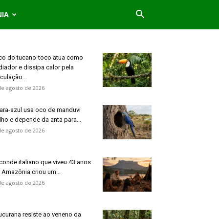
NIA
co do tucano-toco atua como
diador e dissipa calor pela
rculação...
de agosto de 2026
ara-azul usa oco de manduvi
lho e depende da anta para...
de agosto de 2026
conde italiano que viveu 43 anos
 Amazônia criou um...
de agosto de 2026
curana resiste ao veneno da