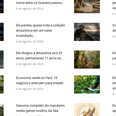
nome entre os Guarani passou...
ja
su
6 de agosto de 2026
6 
Ele perdeu quase toda a coleção
So
amazônica em um navio
sí
incendiado,...
6 
6 de agosto de 2026
Ele chegou à Amazônia aos 23
El
anos, permaneceu 11 anos na...
pa
6 de agosto de 2026
6 
Economia verde no Pará: 15
El
negócios avançam para investir
en
so
6 de agosto de 2026
6 
Genoma completo do mandarim
Eu
revela genes ocultos da fala
ap