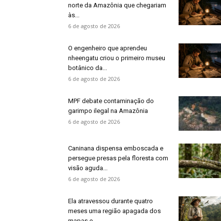
norte da Amazônia que chegariam
às...
6 de agosto de 2026
O engenheiro que aprendeu
nheengatu criou o primeiro museu
botânico da...
6 de agosto de 2026
MPF debate contaminação do
garimpo ilegal na Amazônia
6 de agosto de 2026
Caninana dispensa emboscada e
persegue presas pela floresta com
visão aguda...
6 de agosto de 2026
Ela atravessou durante quatro
meses uma região apagada dos
mapas e...