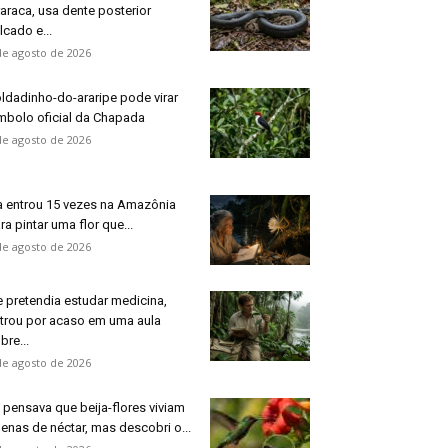
raraca, usa dente posterior
lcado e...
de agosto de 2026
ldadinho-do-araripe pode virar
mbolo oficial da Chapada
de agosto de 2026
a entrou 15 vezes na Amazônia
ra pintar uma flor que...
de agosto de 2026
e pretendia estudar medicina,
trou por acaso em uma aula
bre...
de agosto de 2026
 pensava que beija-flores viviam
enas de néctar, mas descobri o...