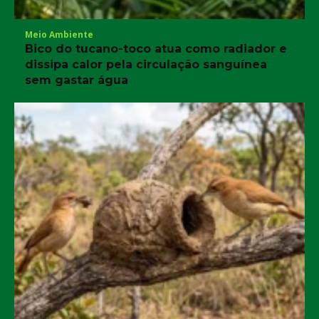
Meio Ambiente
Bico do tucano-toco atua como radiador e
dissipa calor pela circulação sanguínea
sem gastar água