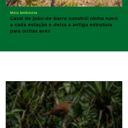
Meio Ambiente
Casal de joão-de-barro constrói ninho novo
a cada estação e deixa a antiga estrutura
para outras aves