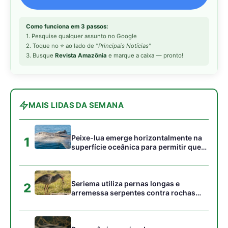
Seriema utiliza pernas longas e
2
arremessa serpentes contra rochas
para subjugar presas peçonhentas nos
campos
Poraquê sincroniza descargas
3
elétricas em grupo para amplificar
campo elétrico e atordoar cardumes de
peixes maiores na Amazônia
Ariranha sincroniza caça coletiva com
4
vocalização subaquática e cerca
cardumes em rios rasos da Amazônia
Seriema combina corridas em alta
5
velocidade e arremessos contra rochas
para imobilizar serpentes peçonhentas
no cerrado
Gostou desta reportagem?