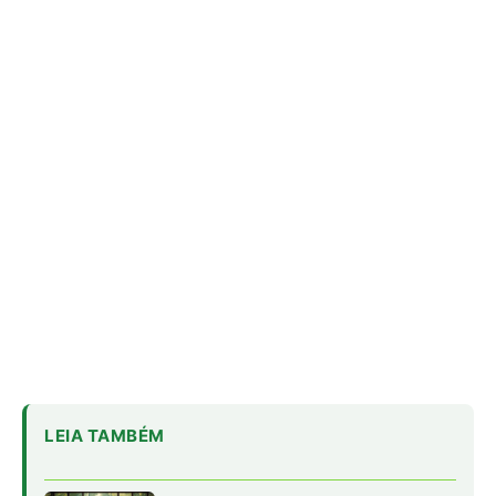
LEIA TAMBÉM
Semana do Clima da Amazônia leva
debate sobre empresas e direitos
humanos a Belém
Como a fúria climática de 100kms
por hora destruiu um gigante eólico
na fronteira do Brasil e apagou uma
cidade gaúcha inteira
O tempero amazônico que está
ganhando cada vez mais fama nos
grandes restaurantes brasileiros