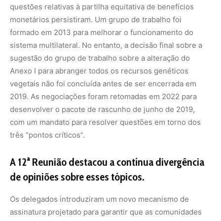
A 12ª Reunião destacou a contínua divergência
de opiniões sobre esses tópicos.
Os delegados introduziram um novo mecanismo de
assinatura projetado para garantir que as comunidades
se beneficiem do fornecimento de acesso a recursos
genéticos, mesmo em casos em que os produtos
desenvolvidos a partir desses recursos não consigam
atingir a comercialização. O mecanismo oferece duas
opções de compartilhamento de benefícios: uma
envolvendo pagamento no registro e a outra pagamento
na comercialização de um produto.
Em relação ao Anexo I, as discussões se concentraram
em como os recursos genéticos vegetais para
alimentação e agricultura (PGRFA) devem ser definidos,
como as espécies devem ser identificadas e a relação
entre os recursos genéticos regidos pelo Tratado e