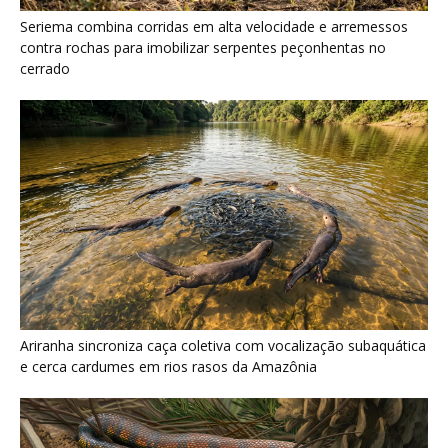
Ariranha sincroniza caça coletiva com vocalização subaquática
e cerca cardumes em rios rasos da Amazônia
Serpente escavadora brasileira Tametara mirim reescreve a
evolução dos répteis
Últimas noticias