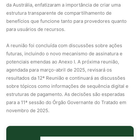
novembro de 2025.
Nunca
perca
uma
notícia da
🌿
Amazônia
Controle o
que você vê
no Google
O Google lançou as
Fontes Preferenciais
: escolha os
veículos que aparecem com prioridade. Adicione a