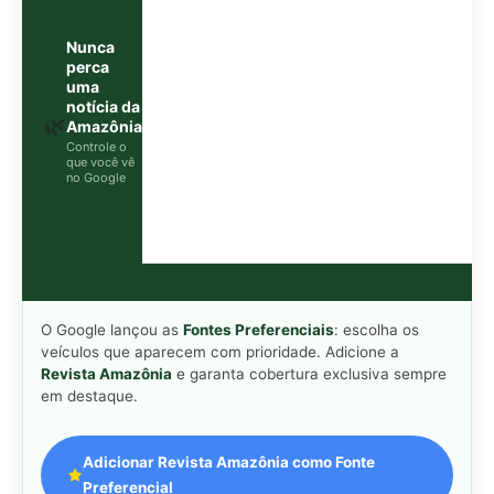
Revista Amazônia
e garanta cobertura exclusiva sempre
em destaque.
Adicionar Revista Amazônia como Fonte
Preferencial
Como funciona em 3 passos:
1. Pesquise qualquer assunto no Google
2. Toque no ⭐ ao lado de
"Principais Notícias"
3. Busque
Revista Amazônia
e marque a caixa — pronto!
MAIS LIDAS DA SEMANA
Peixe-lua emerge horizontalmente na
1
superfície oceânica para permitir que
aves marinhas removam ectoparasitas
acumulados em sua pele