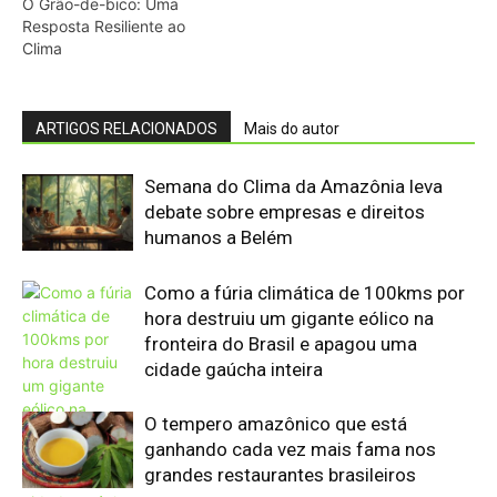
cidade gaúcha inteira
O tempero amazônico que está
ganhando cada vez mais fama nos
grandes restaurantes brasileiros
De onde vem o açaí que você toma na
tigela? Veja como ele nasce e cresce
Nova rota marítima Brasil-China
fortalece Amazônia e reduz custos
Trigo que produz seu próprio
fertilizante pode revolucionar a
agricultura