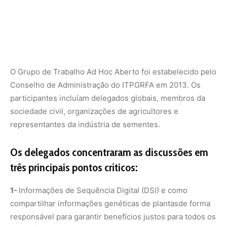
três principais pontos críticos:
1-
Informações de Sequência Digital (DSI) e como
compartilhar informações genéticas de plantasde forma
responsável para garantir benefícios justos para todos os
envolvidos.
2-
Expandindo o Anexo I, que é uma lista de 35 culturas
alimentares e 29 culturas forrageiras consideradas
importantes para a segurança alimentar. O grupo discutiu
se deveria adicionar mais espécies de plantas
importantes para facilitar o compartilhamento entre os
países.
3-
Estruturas de pagamento para repartição de
benefícios: Os delegados consideraram como definir
preços justos para o compartilhamento de recursos
vegetais para garantir que os provedores de recursos