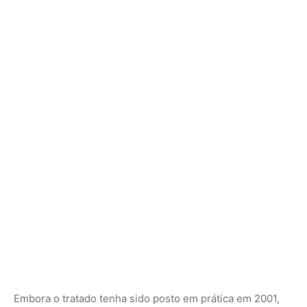
Embora o tratado tenha sido posto em prática em 2001,
questões relativas à partilha equitativa de benefícios
monetários persistiram. Um grupo de trabalho foi
formado em 2013 para melhorar o funcionamento do
sistema multilateral. No entanto, a decisão final sobre a
sugestão do grupo de trabalho sobre a alteração do
Anexo I para abranger todos os recursos genéticos
vegetais não foi concluída antes de ser encerrada em
2019. As negociações foram retomadas em 2022 para
desenvolver o pacote de rascunho de junho de 2019,
com um mandato para resolver questões em torno dos
três “pontos críticos”.