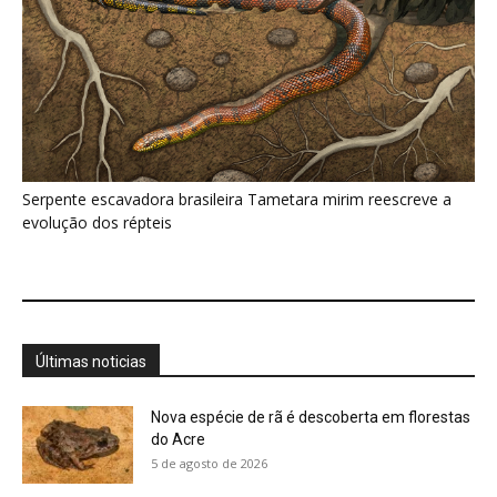
Nova espécie de rã é descoberta em florestas
do Acre
5 de agosto de 2026
Fertilizante inteligente da USP pode regenerar
solos degradados
5 de agosto de 2026
O que acontece com uma carcaça na
floresta? Um besouro pode...
5 de agosto de 2026
Um simples tapete de musgo escondia
centenas de formas de vida...
5 de agosto de 2026
Morcegos brancos constroem tendas com