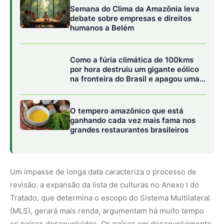
Um impasse de longa data caracteriza o processo de
revisão: a expansão da lista de culturas no Anexo I do
Tratado, que determina o escopo do Sistema Multilateral
(MLS), gerará mais renda, argumentam há muito tempo
os países desenvolvidos. Os países em desenvolvimento,
por outro lado, enfatizaram que os fluxos de renda
baseados no usuário precisam se materializar antes de
concordar com uma expansão.
A revisão, programada para 2031, avaliaria o status das
ratificações do Anexo I alterado, o nível de renda baseada
no usuário para o Fundo de Compartilhamento de
Benefícios e a disponibilidade do material do MLS. Não
atingir o número de ratificações necessárias para que o
Anexo I alterado entre em vigor resultaria na reversão ao
sistema atual. No entanto, como representantes da África
e da sociedade civil apontaram, não existe nenhum plano