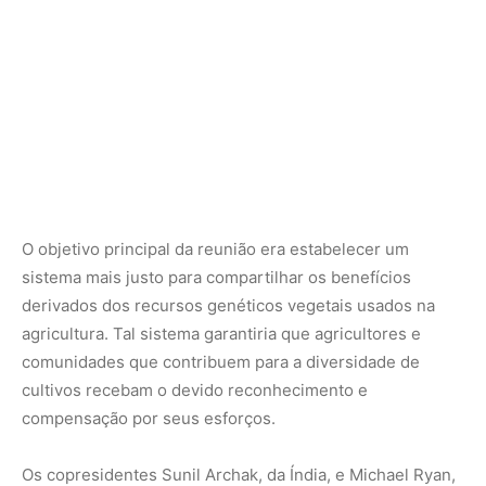
comunidades que contribuem para a diversidade de
cultivos recebam o devido reconhecimento e
compensação por seus esforços.
Os copresidentes Sunil Archak, da Índia, e Michael Ryan,
da Austrália, enfatizaram a importância de criar uma
estrutura transparente de compartilhamento de
benefícios que funcione tanto para provedores quanto
para usuários de recursos.
A reunião foi concluída com discussões sobre ações
futuras, incluindo o novo mecanismo de assinatura e
potenciais emendas ao Anexo I. A próxima reunião,
agendada para março-abril de 2025, revisará os
resultados da 12ª Reunião e continuará as discussões
sobre tópicos como informações de sequência digital e
estruturas de pagamento. As decisões são esperadas
para a 11ª sessão do Órgão Governante do Tratado em