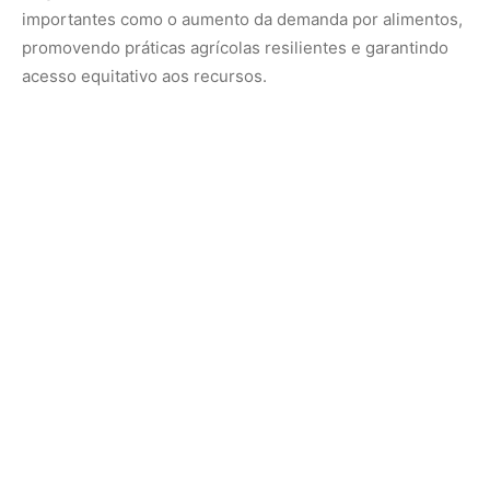
O Grupo de Trabalho Ad Hoc Aberto foi estabelecido pelo
Conselho de Administração do ITPGRFA em 2013. Os
participantes incluíam delegados globais, membros da
sociedade civil, organizações de agricultores e
representantes da indústria de sementes.
Os delegados concentraram as discussões em