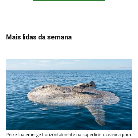
Peixe-lua emerge horizontalmente na superfície oceânica para
permitir que aves marinhas removam ectoparasitas
acumulados em sua pele
Seriema utiliza pernas longas e arremessa serpentes contra
rochas para subjugar presas peçonhentas nos campos