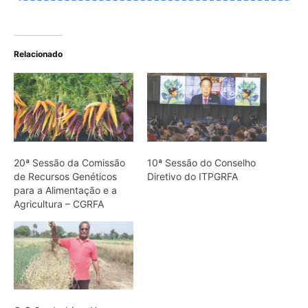
O Grão-de-bico: Uma
Resposta Resiliente ao
Clima
ARTIGOS RELACIONADOS
Mais do autor
Semana do Clima da Amazônia leva
debate sobre empresas e direitos
humanos a Belém
Como a fúria climática de 100kms por
hora destruiu um gigante eólico na
fronteira do Brasil e apagou uma