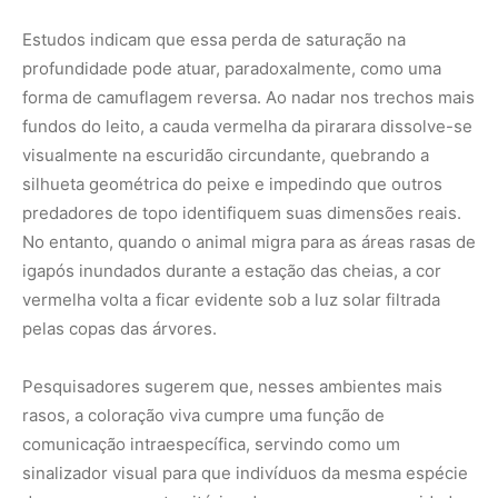
Pesquisadores sugerem que, nesses ambientes mais
rasos, a coloração viva cumpre uma função de
comunicação intraespecífica, servindo como um
sinalizador visual para que indivíduos da mesma espécie
demarquem seus territórios de caça sem a necessidade
de confrontos físicos diretos. O brilho da cauda
funcionaria como um aviso de advertência mútua entre
as pirararas adultas, que são conhecidas por manter
hábitos solitários e um comportamento territorial
bastante agressivo em relação a outros bagres que
cruzam o seu raio de ação.