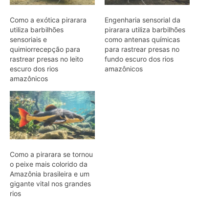
o peixe mais colorido da
Amazônia brasileira e um
gigante vital nos grandes
rios
ARTIGOS RELACIONADOS
Mais do autor
Filhotes de tartaruga-da-amazônia
vocalizam dentro do ovo e sincronizam
a saída coletiva do ninho até a água
Saracura distribui o peso dos dedos
sobre plantas flutuantes e corre para
escapar em áreas alagadas
Franja nas penas da coruja quebra a
turbulência do ar e elimina o ruído do
voo sobre a presa