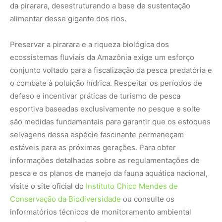
pesca e os planos de manejo da fauna aquática nacional,
visite o site oficial do
Instituto Chico Mendes de
Conservação da Biodiversidade
ou consulte os
informatórios técnicos de monitoramento ambiental
mantidos pelo
Ministério do Meio Ambiente e Mudança
do Clima
.
Nunca
perca
uma
notícia da
🌿
Amazônia
Controle o
que você vê
no Google