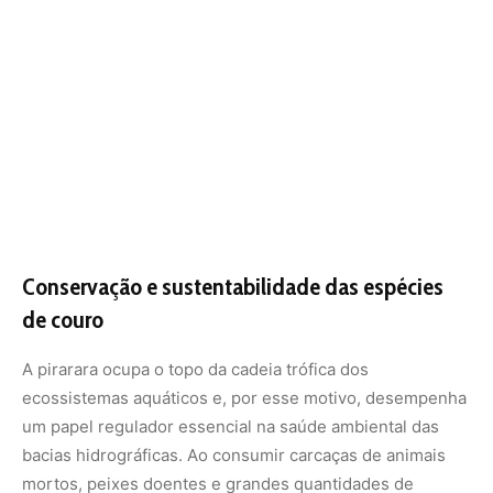
A pirarara ocupa o topo da cadeia trófica dos
ecossistemas aquáticos e, por esse motivo, desempenha
um papel regulador essencial na saúde ambiental das
bacias hidrográficas. Ao consumir carcaças de animais
mortos, peixes doentes e grandes quantidades de
crustáceos, ela atua como um agente de limpeza
biológica, acelerando a ciclagem de nutrientes e
impedindo a proliferação descontrolada de populações
de presas de nível inferior. A saúde das populações de
pirarara reflete de forma direta a qualidade e a
integridade de todo o sistema fluvial ao seu redor.
Atualmente, essa espécie de grande porte enfrenta
pressões crescentes decorrentes da alteração de seus
habitats naturais. A construção de grandes usinas
hidrelétricas bloqueia as rotas de migração local que o
peixe utiliza para buscar áreas de reprodução e