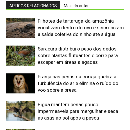
Biguá mantém penas pouco
impermeáveis para mergulhar e seca
as asas ao sol após a pesca
Osso hioide do pica-pau contorna o
crânio e amortece impactos repetidos
durante a batida no tronco
Papagaio come argila em barreiro
coletivo para ajudar a neutralizar
compostos tóxicos de sementes na
floresta
Edição atual da Revista