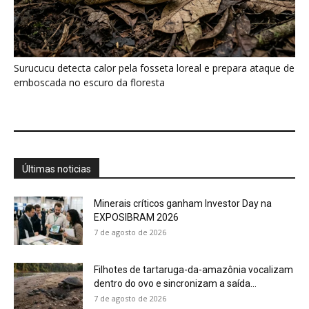
7 de agosto de 2026
Filhotes de tartaruga-da-amazônia vocalizam
dentro do ovo e sincronizam a saída...
7 de agosto de 2026
Eu acompanhei uma refeição Huni Kuin e
descobri que cada ingrediente...
7 de agosto de 2026
O calor está mudando a chance de
sobrevivência das aves amazônicas...
7 de agosto de 2026
“A floresta também pode ser contada por
quem caça”: o estudo...
7 de agosto de 2026