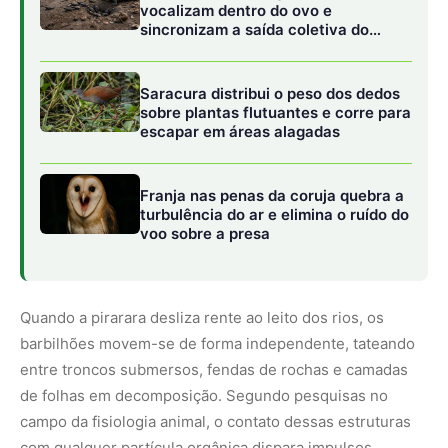
barbilhões movem-se de forma independente, tateando
entre troncos submersos, fendas de rochas e camadas
de folhas em decomposição. Segundo pesquisas no
campo da fisiologia animal, o contato dessas estruturas
com qualquer partícula orgânica dispara impulsos
elétricos imediatos para o cérebro do peixe. Os botões
gustativos externos detectam aminoácidos e outras
assinaturas químicas liberadas por pequenos
caranguejos, moluscos e peixes juvenis que tentam se
camuflar na lama. Essa capacidade permite que a pirarara
capture seu alimento de forma cirúrgica, projetando sua
boca protraiável em um movimento de sucção a vácuo
incrivelmente rápido e eficiente.
Essa especialização tátil reduz a dependência dos olhos,
que na pirarara são proporcionalmente pequenos e
posicionados no topo da cabeça achatada. Em rios como