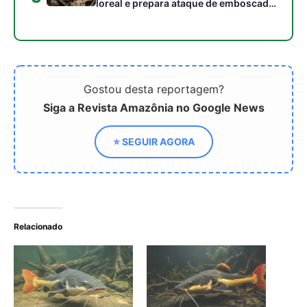
Relacionado
Como a exótica pirarara
Engenharia sensorial da
utiliza barbilhões
pirarara utiliza barbilhões
sensoriais e
como antenas químicas
quimiorrecepção para
para rastrear presas no
rastrear presas no leito
fundo escuro dos rios
escuro dos rios
amazônicos
amazônicos
Como a pirarara se tornou