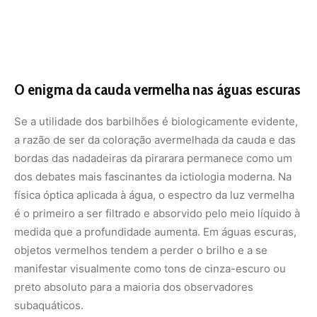
objetos vermelhos tendem a perder o brilho e a se
manifestar visualmente como tons de cinza-escuro ou
preto absoluto para a maioria dos observadores
subaquáticos.
Estudos indicam que essa perda de saturação na
profundidade pode atuar, paradoxalmente, como uma
forma de camuflagem reversa. Ao nadar nos trechos mais
fundos do leito, a cauda vermelha da pirarara dissolve-se
visualmente na escuridão circundante, quebrando a
silhueta geométrica do peixe e impedindo que outros
predadores de topo identifiquem suas dimensões reais.
No entanto, quando o animal migra para as áreas rasas de
igapós inundados durante a estação das cheias, a cor
vermelha volta a ficar evidente sob a luz solar filtrada
pelas copas das árvores.