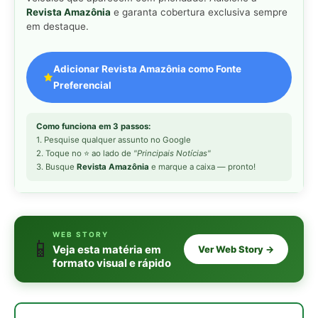
WEB STORY
📱
Veja esta matéria em
Ver Web Story →
formato visual e rápido
MAIS LIDAS DA SEMANA
Peixe-lua emerge horizontalmente na
1
superfície oceânica para permitir que
aves marinhas removam ectoparasitas
acumulados em sua pele
Seriema utiliza pernas longas e
2
arremessa serpentes contra rochas
para subjugar presas peçonhentas nos
campos
Poraquê sincroniza descargas
3
elétricas em grupo para amplificar
campo elétrico e atordoar cardumes de
peixes maiores na Amazônia