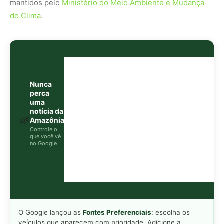
O Google lançou as
Fontes Preferenciais
: escolha os
veículos que aparecem com prioridade. Adicione a
Revista Amazônia
e garanta cobertura exclusiva sempre
em destaque.
Adicionar Revista Amazônia como Fonte
Preferencial
Como funciona em 3 passos:
1. Pesquise qualquer assunto no Google
2. Toque no ⭐ ao lado de
"Principais Notícias"
3. Busque
Revista Amazônia
e marque a caixa — pronto!