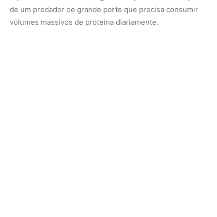
O enigma da cauda vermelha nas águas escuras
Se a utilidade dos barbilhões é biologicamente evidente,
a razão de ser da coloração avermelhada da cauda e das
bordas das nadadeiras da pirarara permanece como um
dos debates mais fascinantes da ictiologia moderna. Na
física óptica aplicada à água, o espectro da luz vermelha
é o primeiro a ser filtrado e absorvido pelo meio líquido à
medida que a profundidade aumenta. Em águas escuras,