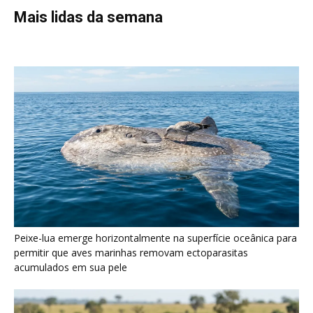
Peixe-lua emerge horizontalmente na superfície oceânica para
permitir que aves marinhas removam ectoparasitas
acumulados em sua pele
Seriema utiliza pernas longas e arremessa serpentes contra
rochas para subjugar presas peçonhentas nos campos