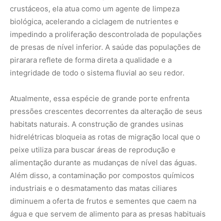
alimentação durante as mudanças de nível das águas.
Além disso, a contaminação por compostos químicos
industriais e o desmatamento das matas ciliares
diminuem a oferta de frutos e sementes que caem na
água e que servem de alimento para as presas habituais
da pirarara, desestruturando a base de sustentação
alimentar desse gigante dos rios.
Preservar a pirarara e a riqueza biológica dos
ecossistemas fluviais da Amazônia exige um esforço
conjunto voltado para a fiscalização da pesca predatória e
o combate à poluição hídrica. Respeitar os períodos de
defeso e incentivar práticas de turismo de pesca
esportiva baseadas exclusivamente no pesque e solte
são medidas fundamentais para garantir que os estoques
selvagens dessa espécie fascinante permaneçam
estáveis para as próximas gerações. Para obter
informações detalhadas sobre as regulamentações de