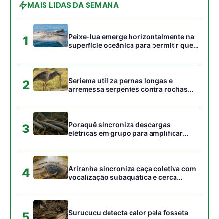
Ariranha sincroniza caça coletiva com
4
vocalização subaquática e cerca
cardumes em rios rasos da Amazônia
Surucucu detecta calor pela fosseta
5
loreal e prepara ataque de emboscada
no escuro da floresta
Gostou desta reportagem?
Siga a Revista Amazônia no Google News
⭐ SEGUIR AGORA