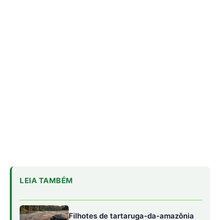
LEIA TAMBÉM
Filhotes de tartaruga-da-amazônia
vocalizam dentro do ovo e
sincronizam a saída coletiva do
ninho até a água
Saracura distribui o peso dos dedos
sobre plantas flutuantes e corre para
escapar em áreas alagadas
Franja nas penas da coruja quebra a
turbulência do ar e elimina o ruído do
voo sobre a presa
Quando a pirarara desliza rente ao leito dos rios, os