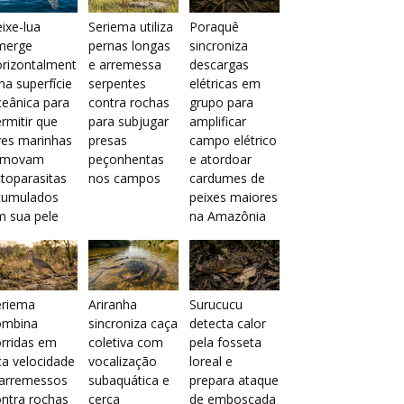
ixe-lua
Seriema utiliza
Poraquê
merge
pernas longas
sincroniza
orizontalment
e arremessa
descargas
na superfície
serpentes
elétricas em
eânica para
contra rochas
grupo para
rmitir que
para subjugar
amplificar
ves marinhas
presas
campo elétrico
emovam
peçonhentas
e atordoar
toparasitas
nos campos
cardumes de
cumulados
peixes maiores
m sua pele
na Amazônia
eriema
Ariranha
Surucucu
ombina
sincroniza caça
detecta calor
rridas em
coletiva com
pela fosseta
ta velocidade
vocalização
loreal e
 arremessos
subaquática e
prepara ataque
ntra rochas
cerca
de emboscada