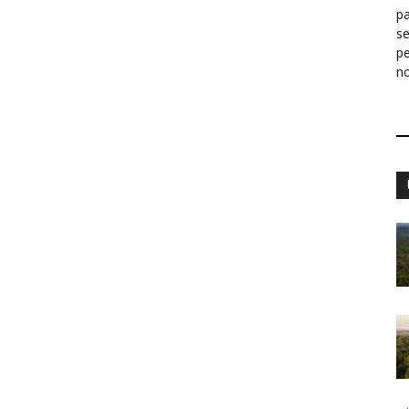
pa
s
p
n