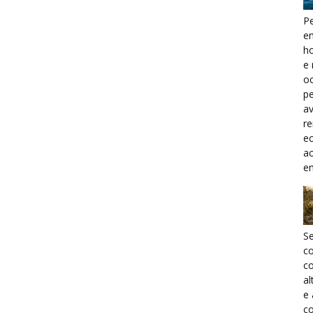
Pe
e
h
e 
oc
pe
a
r
ec
a
e
S
c
co
al
e
co