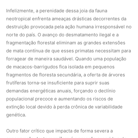
extinção local devido à perda crônica de variabilidade
genética.
Outro fator crítico que impacta de forma severa a
conservação deste mamífero é a pressão exercida pela
caça predatória e pelo tráfico ilícito de animais silvestres.
Por possuírem uma carne muito valorizada em algumas
regiões remotas e um temperamento dócil quando
filhotes, esses primatas tornam-se alvos preferenciais
para caçadores comerciais que abatem as mães para
capturar os jovens e vendê-los no mercado clandestino
de animais de estimação. O endurecimento das
penalidades legais e o fortalecimento das estruturas de
fiscalização nas divisas de unidades de conservação são
medidas urgentes e indispensáveis para asfixiar essa
atividade criminosa que empobrece a biodiversidade do
Brasil.