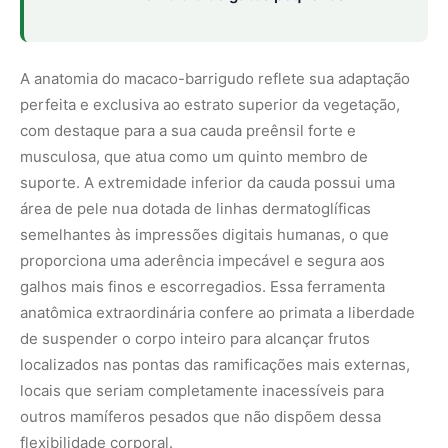
de suspender o corpo inteiro para alcançar frutos
localizados nas pontas das ramificações mais externas,
locais que seriam completamente inacessíveis para
outros mamíferos pesados que não dispõem dessa
flexibilidade corporal.
O papel ecológico desempenhado por esse primata é
essencial para a regeneração e a integridade estrutural
das florestas primárias de terra firme. Sendo um
consumidor voraz de uma enorme variedade de frutos
silvestres, o macaco-barrigudo ingere as sementes
inteiras e as elimina viáveis em suas fezes ao longo de
seus amplos deslocamentos territoriais. Estudos indicam
que o processo de passagem das sementes pelo trato
digestivo do animal escarifica a casca protetora dos
vegetais, acelerando e aumentando de forma significativa
a taxa de germinação no solo da floresta. Esse serviço