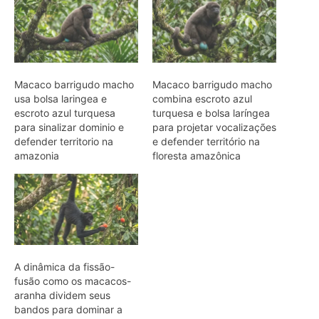
A dinâmica da fissão-
fusão como os macacos-
aranha dividem seus
bandos para dominar a
copa das árvores
ARTIGOS RELACIONADOS
Mais do autor
Jacamim usa vocalização grave que
atravessa o sub-bosque e mantém o
grupo unido durante a busca por
alimento
Peixe-boi-amazônico usa lábios
preênseis para arrancar plantas e troca
dentes durante toda a vida nos rios da
Amazônia