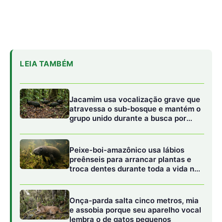
troca dentes durante toda a vida nos
rios da Amazônia
Onça-parda salta cinco metros, mia
e assobia porque seu aparelho vocal
lembra o de gatos pequenos
A anatomia do macaco-barrigudo reflete sua adaptação
perfeita e exclusiva ao estrato superior da vegetação,
com destaque para a sua cauda preênsil forte e
musculosa, que atua como um quinto membro de
suporte. A extremidade inferior da cauda possui uma
área de pele nua dotada de linhas dermatoglíficas
semelhantes às impressões digitais humanas, o que
proporciona uma aderência impecável e segura aos
galhos mais finos e escorregadios. Essa ferramenta
anatômica extraordinária confere ao primata a liberdade