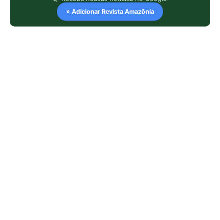
⭐ Adicionar Revista Amazônia
LEIA TAMBÉM
Jacamim usa vocalização grave que
atravessa o sub-bosque e mantém o
grupo unido durante a busca por
alimento
Peixe-boi-amazônico usa lábios
preênseis para arrancar plantas e