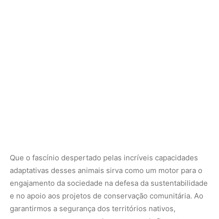
adaptativas desses animais sirva como um motor para o
engajamento da sociedade na defesa da sustentabilidade
e no apoio aos projetos de conservação comunitária. Ao
garantirmos a segurança dos territórios nativos,
asseguramos que os grandes macacos da floresta
continuem a caminhar livremente pelas alturas do dossel,
plantando o futuro da nossa maior riqueza florestal por
muitas gerações de cientistas, defensores e amantes da
vida silvestre.
Como o inteligente macaco barrigudo utiliza memória
espacial e laços sociais para mapear árvores frutíferas na
floresta amazônica | O macaco-barrigudo revela a
sofisticação da cognição animal ao utilizar uma memória
espacial complexa e inteligência social para localizar
árvores frutíferas no dossel da Amazônia. Seu mapa
mental tridimensional otimiza as rotas de busca por