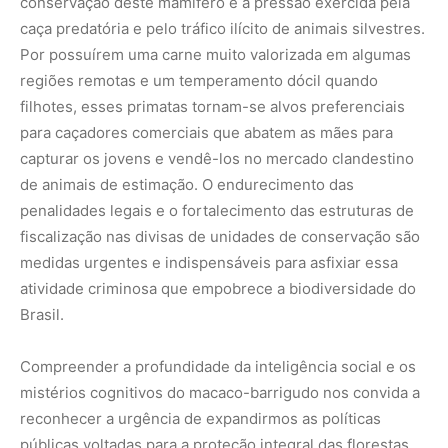
Compreender a profundidade da inteligência social e os
mistérios cognitivos do macaco-barrigudo nos convida a
reconhecer a urgência de expandirmos as políticas
públicas voltadas para a proteção integral das florestas
contínuas da Amazônia Legal. Cada detalhe de sua
biologia, desde o mapa mental das copas até a delicadeza
de seus laços sociais, comprova a necessidade de
mantermos o bioma intacto e livre de degradação.
Proteger os grandes primatas arborícolas é uma ação
fundamental que resguarda indiretamente milhares de
outras espécies que dependem da floresta viva e
conectada para existir em seu equilíbrio dinâmico
original.