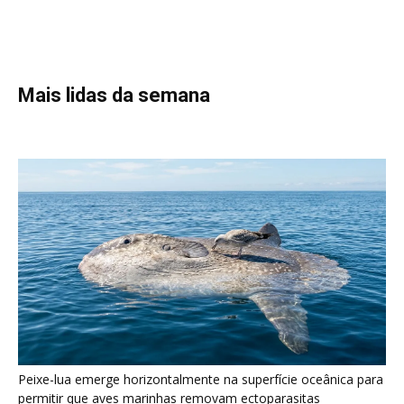
Peixe-lua emerge horizontalmente na superfície oceânica para
permitir que aves marinhas removam ectoparasitas
acumulados em sua pele
Seriema utiliza pernas longas e arremessa serpentes contra
rochas para subjugar presas peçonhentas nos campos