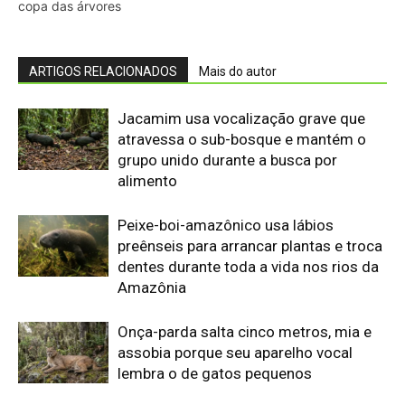
Onça-parda salta cinco metros, mia e
assobia porque seu aparelho vocal
lembra o de gatos pequenos
Abelhões do Reino Unido podem sofrer
mais com ondas de calor
Nem os Camelos estão aguentando a
temperatura, calor extremo mata oito
filhotes em apenas um mês
Reservas da Biosfera Freiam
Desmatamento na Amazônia
Ocidental: Estudo