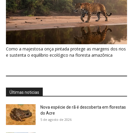
Nova espécie de rã é descoberta em florestas
do Acre
5 de agosto de 2026
Fertilizante inteligente da USP pode regenerar
solos degradados
5 de agosto de 2026
O que acontece com uma carcaça na
floresta? Um besouro pode...
5 de agosto de 2026
Um simples tapete de musgo escondia
centenas de formas de vida...
5 de agosto de 2026
Morcegos brancos constroem tendas com
folhas e conseguem digerir sementes em...