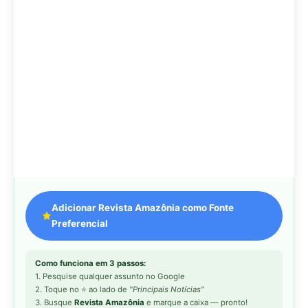
Como funciona em 3 passos:
1. Pesquise qualquer assunto no Google
2. Toque no ⭐ ao lado de
"Principais Notícias"
3. Busque
Revista Amazônia
e marque a caixa — pronto!
MAIS LIDAS DA SEMANA
Peixe-lua emerge horizontalmente na
1
superfície oceânica para permitir que
aves marinhas removam ectoparasitas
acumulados em sua pele
Seriema utiliza pernas longas e
2
arremessa serpentes contra rochas
para subjugar presas peçonhentas nos
campos