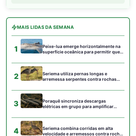
Poraquê sincroniza descargas
3
elétricas em grupo para amplificar
campo elétrico e atordoar cardumes de
peixes maiores na Amazônia
Seriema combina corridas em alta
4
velocidade e arremessos contra rochas
para imobilizar serpentes peçonhentas
no cerrado
Ariranha sincroniza caça coletiva com
5
vocalização subaquática e cerca
cardumes em rios rasos da Amazônia
Gostou desta reportagem?
Siga a Revista Amazônia no Google News
⭐ SEGUIR AGORA