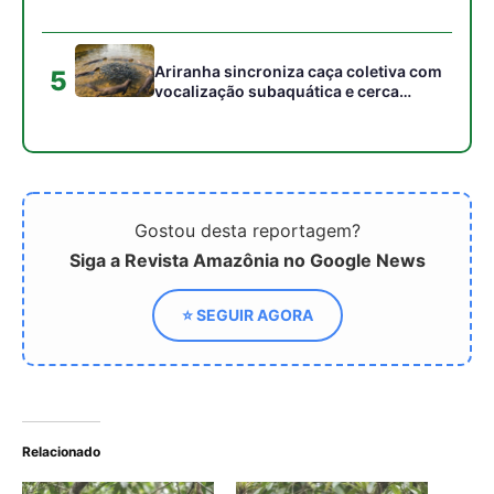
Relacionado
Macaco barrigudo macho
Macaco barrigudo macho
usa bolsa laringea e
combina escroto azul
escroto azul turquesa
turquesa e bolsa laríngea
para sinalizar dominio e
para projetar vocalizações
defender territorio na
e defender território na
amazonia
floresta amazônica