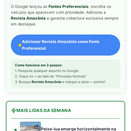
MAIS LIDAS DA SEMANA
Peixe-lua emerge horizontalmente na
1
superfície oceânica para permitir que
aves marinhas removam ectoparasitas
acumulados em sua pele
Seriema utiliza pernas longas e
2
arremessa serpentes contra rochas
para subjugar presas peçonhentas nos
campos
Poraquê sincroniza descargas
3
elétricas em grupo para amplificar
campo elétrico e atordoar cardumes de
peixes maiores na Amazônia
Ariranha sincroniza caça coletiva com
4
vocalização subaquática e cerca
cardumes em rios rasos da Amazônia