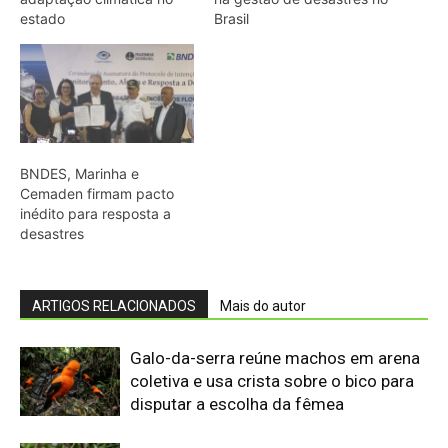
Galo-da-serra reúne machos em arena
coletiva e usa crista sobre o bico para
disputar a escolha da fêmea
Araponga combina caixa torácica
adaptada e canto metálico para
alcançar a fêmea na floresta
Curicaca enfia o bico curvo no solo
mole e encontra presas pelo tato em
campos úmidos
Jacaré-açu usa osteodermos
vascularizados do dorso para trocar
calor e controlar a temperatura na
Amazônia
Quero-quero usa esporão na asa em