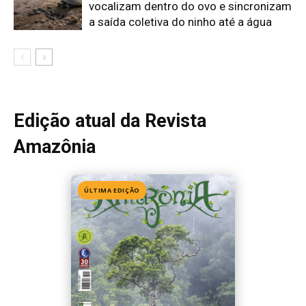
Edição 155
· Julho 2026
📖 Ler agora