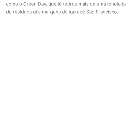
A mobilização não parou por aí. A comunidade instalou
energia solar, implantou coleta seletiva, criou pontos de
recarga para veículos elétricos e desenvolveu o projeto
Uma Vida, Uma Árvore, que já plantou mais de 580 mudas
na Cidade da Vida. Durante as enchentes do Rio Acre, o
projeto Água é Vida distribuiu filtros para famílias
afetadas, enquanto o Sabão Orgânico Vida transformou
óleo usado em produtos de limpeza para pessoas em
vulnerabilidade.