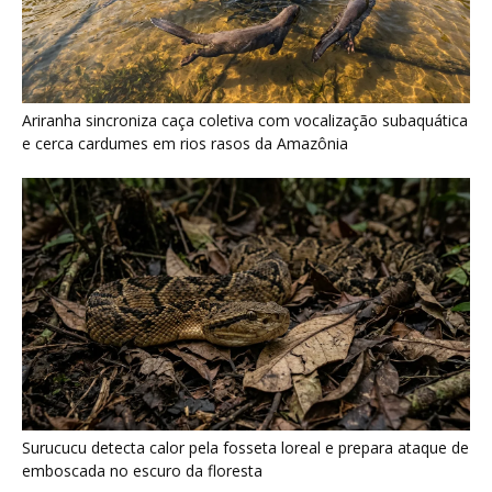
Surucucu detecta calor pela fosseta loreal e prepara ataque de
emboscada no escuro da floresta
Últimas noticias
Galo-da-serra reúne machos em arena
coletiva e usa crista sobre o...
8 de agosto de 2026
Araponga combina caixa torácica adaptada e
canto metálico para alcançar a...
7 de agosto de 2026