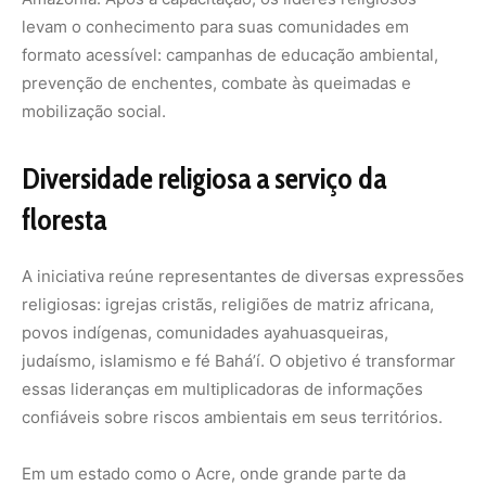
judaísmo, islamismo e fé Bahá’í. O objetivo é transformar
essas lideranças em multiplicadoras de informações
confiáveis sobre riscos ambientais em seus territórios.
Em um estado como o Acre, onde grande parte da
população vive próxima a rios e áreas florestais, essa
aproximação entre conhecimento científico e
organizações comunitárias pode ampliar
significativamente a capacidade de resposta diante de
desastres naturais.
Entenda o contexto acreano
O Acre registrou nos últimos anos alguns dos eventos
climáticos mais severos de sua história. O Rio Acre
atingiu níveis recordes de enchente em 2015 e 2023,
enquanto secas extremas isolaram comunidades
ribeirinhas em 2022 e 2024. As queimadas levaram a