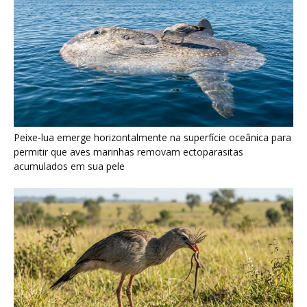
Seriema utiliza pernas longas e arremessa serpentes contra
rochas para subjugar presas peçonhentas nos campos