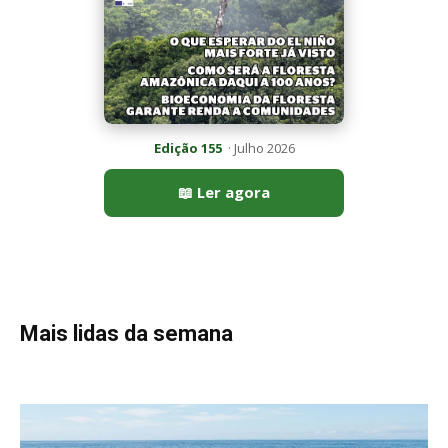
Mais lidas da semana
Peixe-lua emerge horizontalmente na superfície oceânica para
permitir que aves marinhas removam ectoparasitas
acumulados em sua pele