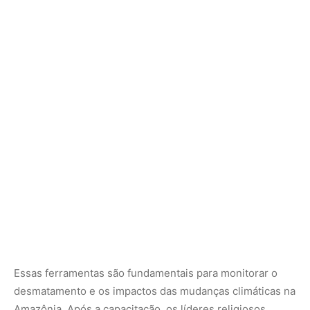
Essas ferramentas são fundamentais para monitorar o
desmatamento e os impactos das mudanças climáticas na
Amazônia. Após a capacitação, os líderes religiosos
levam o conhecimento para suas comunidades em
formato acessível: campanhas de educação ambiental,
prevenção de enchentes, combate às queimadas e
mobilização social.
Diversidade religiosa a serviço da
floresta
A iniciativa reúne representantes de diversas expressões
religiosas: igrejas cristãs, religiões de matriz africana,
povos indígenas, comunidades ayahuasqueiras,