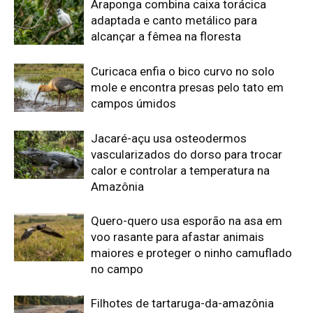
voo rasante para afastar animais
maiores e proteger o ninho camuflado
no campo
Filhotes de tartaruga-da-amazônia
vocalizam dentro do ovo e sincronizam
a saída coletiva do ninho até a água
Edição atual da Revista
Amazônia
ÚLTIMA EDIÇÃO