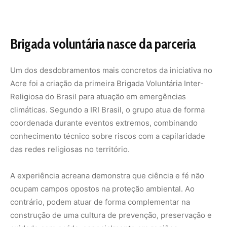
A experiência acreana demonstra que ciência e fé não
ocupam campos opostos na proteção ambiental. Ao
contrário, podem atuar de forma complementar na
construção de uma cultura de prevenção, preservação e
cuidado com a vida, especialmente em regiões
amazônicas onde os efeitos das mudanças climáticas são
cada vez mais perceptíveis no dia a dia.
Perguntas frequentes
Quais religiões participam da iniciativa no Acre?
Participam igrejas cristãs (evangélicas, católicas,
batistas), religiões de matriz africana, comunidades
ayahuasqueiras, povos indígenas e outras tradições
presentes no estado.