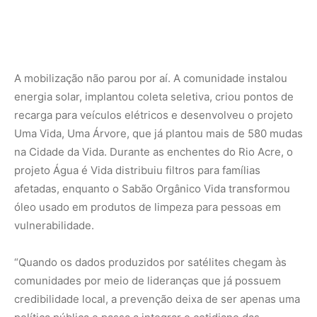
“Quando os dados produzidos por satélites chegam às
comunidades por meio de lideranças que já possuem
credibilidade local, a prevenção deixa de ser apenas uma
política pública e passa a integrar o cotidiano das
pessoas”, explica material da iniciativa.
Como funciona a capacitação
As imersões vão além da simples divulgação científica.
No Cemaden, os participantes acompanham o
funcionamento dos sistemas de monitoramento de secas,
enchentes e deslizamentos em tempo real. Já no Inpe,
conhecem o Laboratório de Integração e Testes, o Centro
de Controle de Satélites e ferramentas como o Prodes, o
Deter, o Programa Queimadas e a plataforma
AdaptaBrasil.