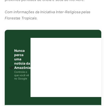
no Google
O Google lançou as
Fontes Preferenciais
: escolha os
veículos que aparecem com prioridade. Adicione a
Revista Amazônia
e garanta cobertura exclusiva sempre
em destaque.
Adicionar Revista Amazônia como Fonte
Preferencial
Como funciona em 3 passos:
1. Pesquise qualquer assunto no Google
2. Toque no ⭐ ao lado de
"Principais Notícias"
3. Busque
Revista Amazônia
e marque a caixa — pronto!