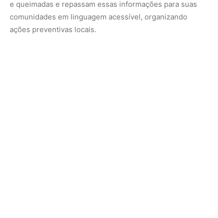
Onde acontecem as capacitações?
As imersões ocorrem nas sedes do Cemaden e do Inpe,
em São José dos Campos (SP), onde os participantes
conhecem os sistemas de monitoramento e controle de
satélites.
A iniciativa promete continuar expandindo sua atuação na