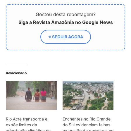
Rio Acre transborda e
Enchentes no Rio Grande
expõe limites da
do Sul evidenciam falhas
adaptação climática no
na gestão de desastres no
estado
Brasil
BNDES, Marinha e
Cemaden firmam pacto
inédito para resposta a
desastres
ARTIGOS RELACIONADOS
Mais do autor