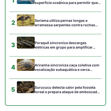
Surucucu detecta calor pela fosseta
5
loreal e prepara ataque de emboscada
no escuro da floresta
Gostou desta reportagem?
Siga a Revista Amazônia no Google News
⭐ SEGUIR AGORA
Relacionado