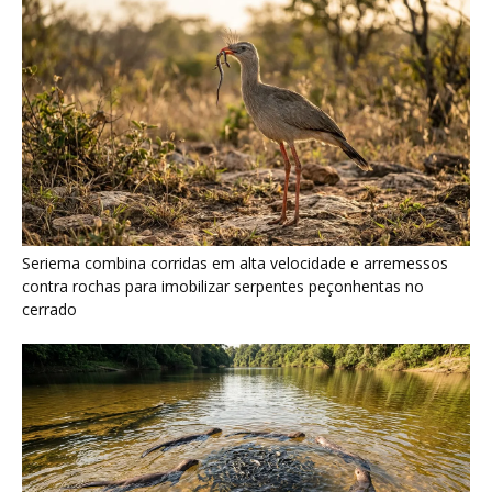
Ariranha sincroniza caça coletiva com vocalização subaquática
e cerca cardumes em rios rasos da Amazônia