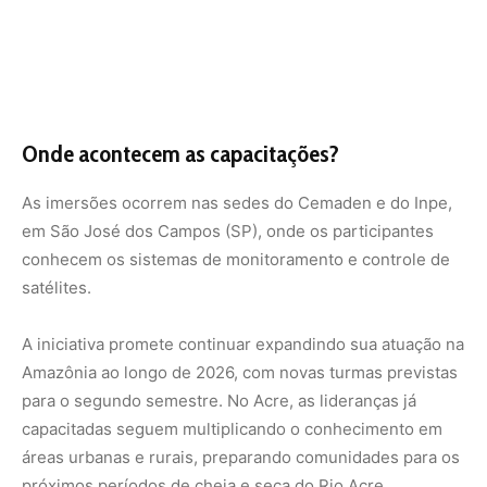
Amazônia ao longo de 2026, com novas turmas previstas
para o segundo semestre. No Acre, as lideranças já
capacitadas seguem multiplicando o conhecimento em
áreas urbanas e rurais, preparando comunidades para os
próximos períodos de cheia e seca do Rio Acre.
Com informações da Iniciativa Inter-Religiosa pelas
Florestas Tropicais.
Nunca
perca
uma
notícia da
🌿
Amazônia
Controle o
que você vê