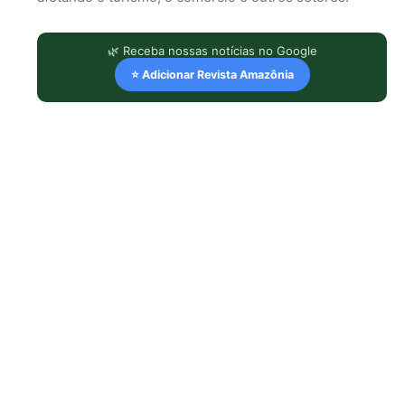
🌿 Receba nossas notícias no Google
⭐ Adicionar Revista Amazônia
LEIA TAMBÉM
Eu entrei no mundo dos sapos e
lagartos que vivem entre a canga
e a floresta do Pará