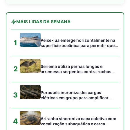
elétricas em grupo para amplificar
campo elétrico e atordoar cardumes de
peixes maiores na Amazônia
Ariranha sincroniza caça coletiva com
4
vocalização subaquática e cerca
cardumes em rios rasos da Amazônia
Surucucu detecta calor pela fosseta
5
loreal e prepara ataque de emboscada
no escuro da floresta
Gostou desta reportagem?
Siga a Revista Amazônia no Google News
⭐ SEGUIR AGORA