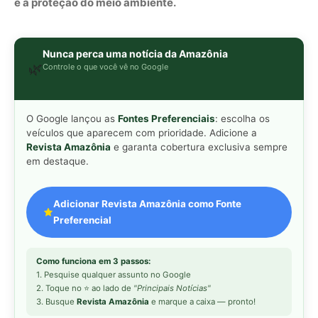
Como funciona em 3 passos:
1. Pesquise qualquer assunto no Google
2. Toque no ⭐ ao lado de
"Principais Notícias"
3. Busque
Revista Amazônia
e marque a caixa — pronto!
MAIS LIDAS DA SEMANA
Peixe-lua emerge horizontalmente na
1
superfície oceânica para permitir que
aves marinhas removam ectoparasitas
acumulados em sua pele
Seriema utiliza pernas longas e
2
arremessa serpentes contra rochas
para subjugar presas peçonhentas nos
campos
Poraquê sincroniza descargas
3