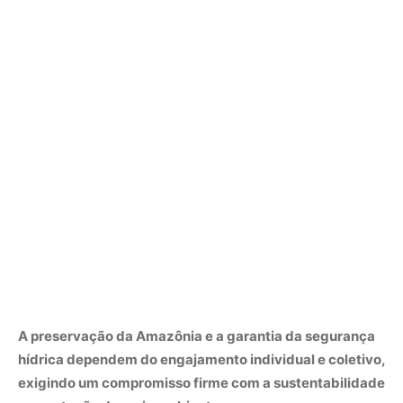
A preservação da Amazônia e a garantia da segurança
hídrica dependem do engajamento individual e coletivo,
exigindo um compromisso firme com a sustentabilidade
e a proteção do meio ambiente.
Nunca perca uma notícia da Amazônia
🌿
Controle o que você vê no Google
O Google lançou as
Fontes Preferenciais
: escolha os
veículos que aparecem com prioridade. Adicione a
Revista Amazônia
e garanta cobertura exclusiva sempre
em destaque.
Adicionar Revista Amazônia como Fonte
Preferencial