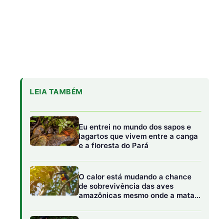
O calor está mudando a chance
de sobrevivência das aves
amazônicas mesmo onde a mata
continua de pé
“A floresta também pode ser
contada por quem caça”: o estudo
que transformou conhecimento
local em mapa da fauna
Degradação Ambiental Preocupante:
A seca
prolongada compromete a saúde da floresta
amazônica, aumentando o risco de incêndios
florestais e a morte de árvores. A redução da umidade
do solo e a diminuição do fluxo dos rios também
afetam a fauna local, alterando os habitats e a
disponibilidade de recursos alimentares.