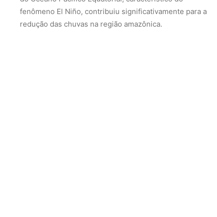
Anomalia Térmica no Atlântico Norte:
As águas
anormalmente quentes do Oceano Atlântico Norte
intensificaram a transferência de umidade da
Amazônia para o Hemisfério Norte, exacerbando a
estiagem na região.
Atuação Conjunta dos Eventos:
A combinação
sinérgica do El Niño e da anomalia térmica no Atlântico