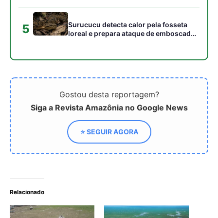
Relacionado
Impactos das Mudanças
Seca na Amazônia: Estudo
Climáticas nas Secas e
Preocupa com
Cheias da Amazônia
Recuperação Lenta e
Novos Riscos
Rios do mundo mais secos