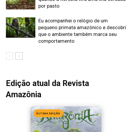
ÚLTIMA EDIÇÃO
Edição 155
· Julho 2026
📖 Ler agora