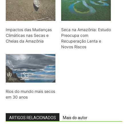
em 30 anos
ARTIGOS RELACIONADOS
Mais do autor
Eu entrei no mundo dos sapos e
lagartos que vivem entre a canga e a
floresta do Pará
Filhotes de tartaruga-da-amazônia
vocalizam dentro do ovo e sincronizam
a saída coletiva do ninho até a água
O calor está mudando a chance de
sobrevivência das aves amazônicas
mesmo onde a mata continua de pé
“A floresta também pode ser contada
por quem caça”: o estudo que