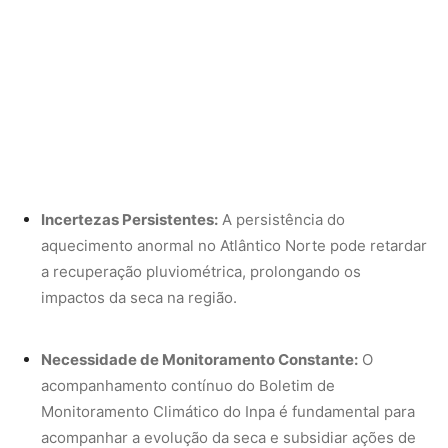
Necessidade de Monitoramento Constante:
O
acompanhamento contínuo do Boletim de
Monitoramento Climático do Inpa é fundamental para
acompanhar a evolução da seca e subsidiar ações de
mitigação e adaptação.
Considerações Finais:
A seca de 2023-2024 na Amazônia serve como um alerta
contundente sobre os perigos da mudança climática e a
necessidade urgente de ações efetivas para mitigar seus
efeitos. A gestão sustentável dos recursos hídricos, a
implementação de políticas públicas adequadas e a
conscientização da população sobre o uso racional da
água são medidas essenciais para prevenir crises
similares no futuro.