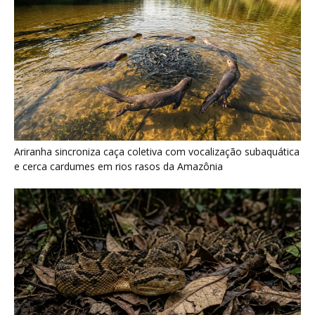
Surucucu detecta calor pela fosseta loreal e prepara ataque de
emboscada no escuro da floresta
Últimas noticias
Eu entrei no mundo dos sapos e lagartos que
vivem entre...
7 de agosto de 2026