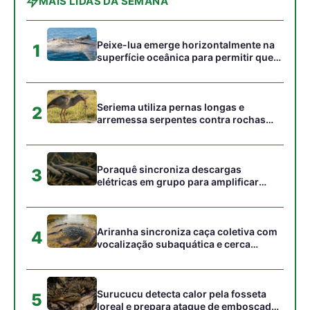
MAIS LIDAS DA SEMANA
Peixe-lua emerge horizontalmente na
1
superfície oceânica para permitir que
aves marinhas removam ectoparasitas
acumulados em sua pele
Seriema utiliza pernas longas e
2
arremessa serpentes contra rochas
para subjugar presas peçonhentas nos
campos
Poraquê sincroniza descargas
3
elétricas em grupo para amplificar
campo elétrico e atordoar cardumes de
peixes maiores na Amazônia
Ariranha sincroniza caça coletiva com
4
vocalização subaquática e cerca
cardumes em rios rasos da Amazônia
Surucucu detecta calor pela fosseta
5
loreal e prepara ataque de emboscada