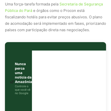
Uma força-tarefa formada pela
Secretaria de Segurança
Pública do Pará
e órgãos como o Procon está
fiscalizando hotéis para evitar preços abusivos. O plano
de acomodação será implementado em fases, priorizando
países com participação direta nas negociações.
Nunca
perca
uma
notícia da
🌿
Amazônia
Controle o
que você vê
no Google