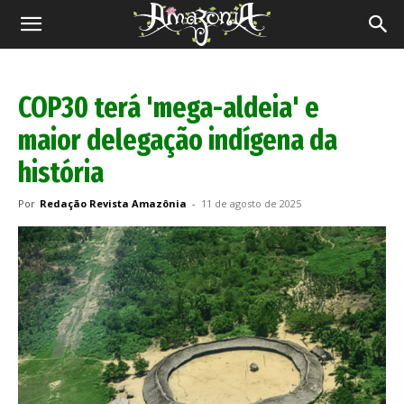
Revista
Amazônia
COP30 terá 'mega-aldeia' e
maior delegação indígena da
história
Por
Redação Revista Amazônia
-
11 de agosto de 2025