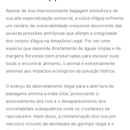
assoreamento dos rios e o desaparecimento dos
microhabitats subaquáticos onde os crustáceos se
reproduzem. Além disso, a contaminação dos rios por
mercúrio oriundo de atividades de garimpo ilegal e o
despejo de efluentes urbanos sem tratamento destroem
a cadeia alimentar da qual o marsupial depende,
causando o declínio silencioso de suas populações em
diversas sub-bacias hidrográficas. Proteger as nascentes
e garantir a fiscalização rigorosa das zonas de
preservação permanente são ações urgentes para
assegurar a sustentabilidade do bioma e a sobrevivência
desse mamífero singular. Conhecer a biologia oculta de
espécies discretas como a cuíca-d’água ajuda a valorizar
a complexidade da Amazônia e reforça a necessidade de
manter os rios limpos. Para acompanhar as discussões
institucionais e as políticas públicas brasileiras voltadas
para a governança ambiental e a conservação dos