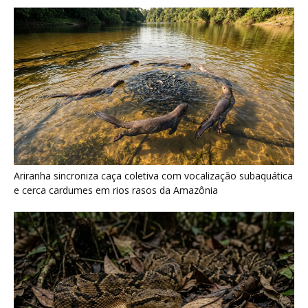
Surucucu detecta calor pela fosseta loreal e prepara ataque de
emboscada no escuro da floresta
Últimas noticias
Infovias subfluviais podem ampliar internet na
Amazônia