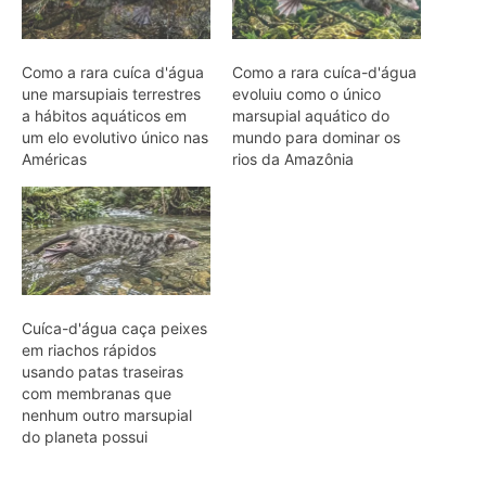
usando patas traseiras
com membranas que
nenhum outro marsupial
do planeta possui
ARTIGOS RELACIONADOS
Mais do autor
Surubim usa barbilhões com
receptores gustativos e táteis para
caçar no fundo dos rios à noite
Casal de acará-disco produz muco
nutritivo na pele e alimenta filhotes nos
primeiros dias em igarapés
amazônicos
Aruanã salta mais de um metro para
capturar insetos e aranhas em galhos