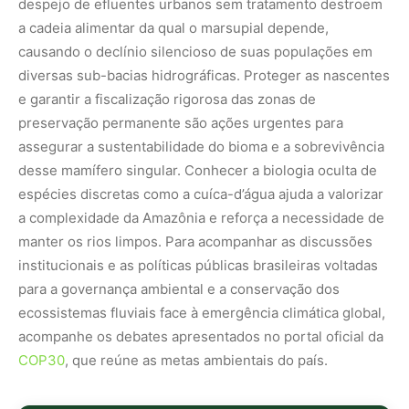
ecossistemas fluviais face à emergência climática global,
acompanhe os debates apresentados no portal oficial da
COP30
, que reúne as metas ambientais do país.
Nunca perca uma notícia da Amazônia
🌿
Controle o que você vê no Google
O Google lançou as
Fontes Preferenciais
: escolha os
veículos que aparecem com prioridade. Adicione a
Revista Amazônia
e garanta cobertura exclusiva sempre
em destaque.