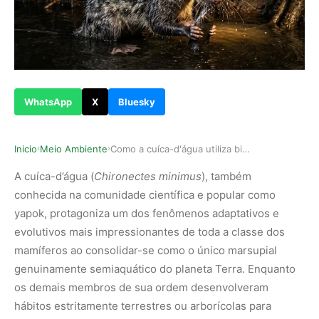
WhatsApp
X
Bluesky
Inicio
Meio Ambiente
Como a cuíca-d'água utiliza bigodes sensoriais …
›
›
A cuíca-d’água (
Chironectes minimus
), também
conhecida na comunidade científica e popular como
yapok, protagoniza um dos fenômenos adaptativos e
evolutivos mais impressionantes de toda a classe dos
mamíferos ao consolidar-se como o único marsupial
genuinamente semiaquático do planeta Terra. Enquanto
os demais membros de sua ordem desenvolveram
hábitos estritamente terrestres ou arborícolas para