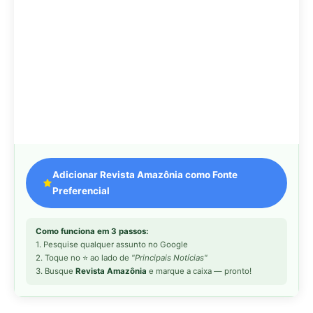
Como funciona em 3 passos:
1. Pesquise qualquer assunto no Google
2. Toque no ⭐ ao lado de
"Principais Notícias"
3. Busque
Revista Amazônia
e marque a caixa — pronto!
MAIS LIDAS DA SEMANA
Peixe-lua emerge horizontalmente na
1
superfície oceânica para permitir que
aves marinhas removam ectoparasitas
acumulados em sua pele
Seriema utiliza pernas longas e
2
arremessa serpentes contra rochas
para subjugar presas peçonhentas nos
campos
Poraquê sincroniza descargas
3
elétricas em grupo para amplificar
campo elétrico e atordoar cardumes de