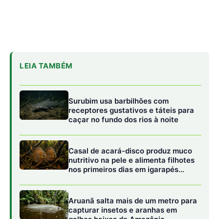
nos primeiros dias em igarapés
amazônicos
Aruanã salta mais de um metro para
capturar insetos e aranhas em
galhos baixos da Amazônia
Esses bigodes funcionam como verdadeiras antenas
hidrodinâmicas de alta sensibilidade. Segundo pesquisas
no campo da neurobiologia animal, a base de cada
vibrissa está profundamente ancorada em um folículo
piloso ricamente envolvido por uma cápsula de sangue e
uma rede densa de terminações nervosas livres. Quando
um peixe, um pequeno crustáceo ou um anfíbio se
movimenta nas proximidades, a sua locomoção gera
ondas de pressão mecânica sutis que se propagam pela
água. Ao atingirem os bigodes da cuíca-d’água, essas