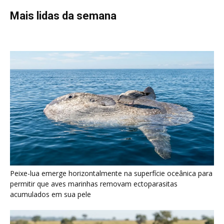
Peixe-lua emerge horizontalmente na superfície oceânica para
permitir que aves marinhas removam ectoparasitas
acumulados em sua pele
Seriema utiliza pernas longas e arremessa serpentes contra
rochas para subjugar presas peçonhentas nos campos