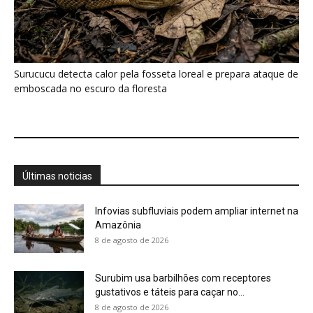
8 de agosto de 2026
Surubim usa barbilhões com receptores
gustativos e táteis para caçar no...
8 de agosto de 2026
Casal de acará-disco produz muco nutritivo na
pele e alimenta filhotes...
8 de agosto de 2026
Aruanã salta mais de um metro para capturar
insetos e aranhas...
8 de agosto de 2026
Caranguejeira de estimação: o que saber
antes de criar
8 de agosto de 2026