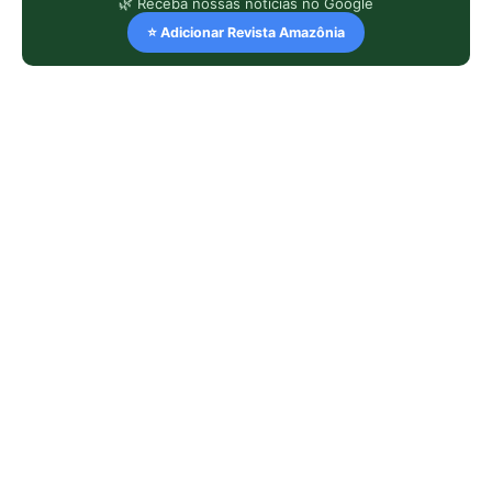
🌿 Receba nossas notícias no Google
⭐ Adicionar Revista Amazônia
LEIA TAMBÉM
Surubim usa barbilhões com
receptores gustativos e táteis para
caçar no fundo dos rios à noite
Casal de acará-disco produz muco
nutritivo na pele e alimenta filhotes