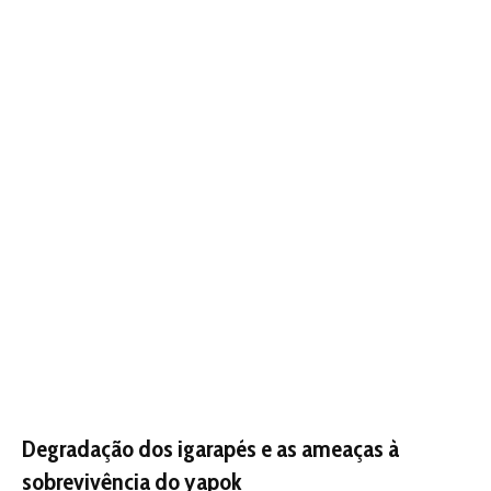
Degradação dos igarapés e as ameaças à
sobrevivência do yapok
Apesar de sua impressionante bagagem evolutiva e de
sua alta especialização sensorial, a cuíca-d’água enfrenta
um cenário de vulnerabilidade crescente decorrente das
severas pressões antrópicas que afetam a integridade
dos corpos d’água na Amazônia Legal. Por ser uma
espécie que depende diretamente de águas limpas e de
margens florestais bem preservadas para escavar suas
tocas e encontrar alimento, o animal é extremamente
sensível aos impactos ecológicos da poluição hídrica.
O avanço do desmatamento ilegal para a abertura de
pastagens elimina a mata ciliar, provocando o