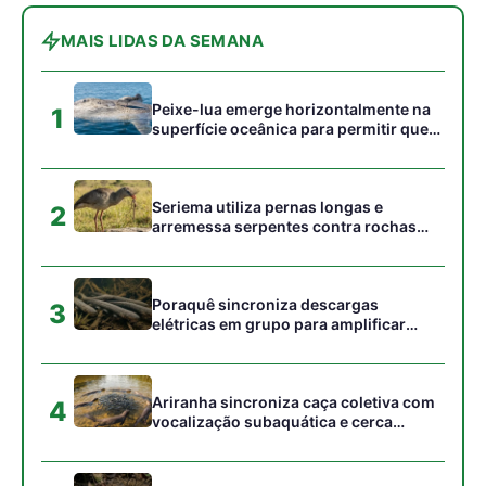
peixes maiores na Amazônia
Ariranha sincroniza caça coletiva com
4
vocalização subaquática e cerca
cardumes em rios rasos da Amazônia
Surucucu detecta calor pela fosseta
5
loreal e prepara ataque de emboscada
no escuro da floresta
Gostou desta reportagem?
Siga a Revista Amazônia no Google News
⭐ SEGUIR AGORA