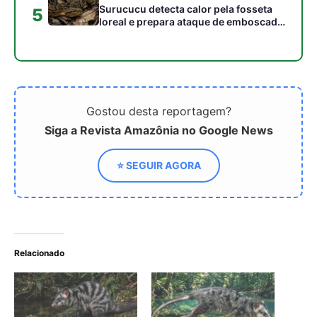
Relacionado
Como a rara cuíca d'água
Como a rara cuíca-d'água
une marsupiais terrestres
evoluiu como o único
a hábitos aquáticos em
marsupial aquático do
um elo evolutivo único nas
mundo para dominar os
Américas
rios da Amazônia
Cuíca-d'água caça peixes
em riachos rápidos