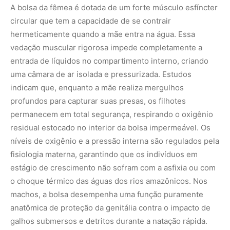
o choque térmico das águas dos rios amazônicos. Nos
machos, a bolsa desempenha uma função puramente
anatômica de proteção da genitália contra o impacto de
galhos submersos e detritos durante a natação rápida.
Hábitos de vida no sub-bosque e a dieta
generalista
A cuíca-d’água apresenta um comportamento
estritamente noturno e solitário, passando o período do
dia recolhida em tocas profundas escavadas nas
barrancas dos rios ou camuflada no interior de troncos
caídos nas margens inundáveis. Suas atividades de
forrageamento começam logo após o crepúsculo, quando
o risco de predação por aves de rapina diurnas é
reduzido.