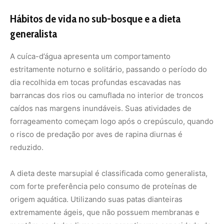
A dieta deste marsupial é classificada como generalista,
com forte preferência pelo consumo de proteínas de
origem aquática. Utilizando suas patas dianteiras
extremamente ágeis, que não possuem membranas e
mantêm os dedos livres para garantir uma capacidade de
preensão firme, o animal tateia o fundo lodoso dos rios e
as frestas de rochas submersas. Ao localizar uma presa
por meio de suas vibrissas, a cuíca-d’água realiza uma
captura rápida com as mãos e traz o alimento para a
superfície, consumindo-o enquanto flutua de costas na
água ou empoleirada em um tronco seco. Sua base
alimentar é composta por pequenos peixes nativos,
camarões de água doce, caranguejos fluviais e larvas de
insetos aquáticos, exercendo um papel regulador
essencial na teia trófica dos pequenos cursos d’água da
floresta de terra firme.