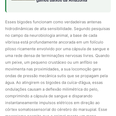
ondulações causam a deflexão milimétrica do pelo,
comprimindo a cápsula de sangue e disparando
instantaneamente impulsos elétricos em direção ao
córtex somatossensorial do cérebro do marsupial. Esse
mecanismo permite que o animal monte um mapa
tridimensional tátil do ambiente ao seu redor, calculando
a distância, a velocidade e a trajetória exata da presa sem
a necessidade de utilizar a visão.
O mistério da bolsa marsupial impermeável e a
proteção dos filhotes
Além do sistema sensorial facial extraordinário, a cuíca-
d’água desenvolveu uma solução anatômica e fisiológica
única na natureza para resolver o dilema de transportar
seus filhotes subdesenvolvidos durante os mergulhos de