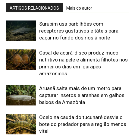
baixos da Amazônia
Ocelo na cauda do tucunaré desvia o
bote do predador para a região menos
vital
Cabeça-seca pesca de bico aberto e
fecha ao tocar na água em fração de
segundo
Soco-boi aponta o bico para cima e
imita talo de junco para escapar de
predadores
Edição atual da Revista