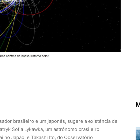
M
ador brasileiro e um japonês, sugere a existência de
atryk Sofia Lykawka, um astrônomo brasileiro
i no Japão, e Takashi Ito, do Observatório