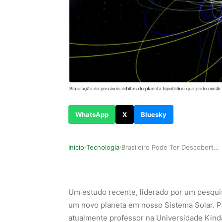
WhatsApp
X
Bluesky
Inicio
Tecnologia
Brasileiro Pode Ter Descoberto Novo Planeta no …
›
›
Um estudo recente, liderado por um pesquis
um novo planeta em nosso Sistema Solar. P
atualmente professor na Universidade Kinda