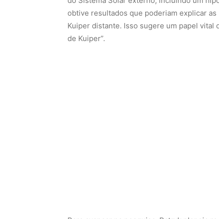
do Sistema Solar externo, incluindo um hip
obtive resultados que poderiam explicar as
Kuiper distante. Isso sugere um papel vita
de Kuiper”.