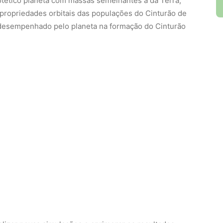
otético planeta com massas semelhantes à da Terra,
 propriedades orbitais das populações do Cinturão de
l desempenhado pelo planeta na formação do Cinturão