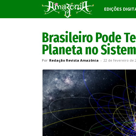
Revista
EDIÇÕES DIGIT
Amazônia
Brasileiro Pode T
Planeta no Sistem
Por
Redação Revista Amazônia
-
22 de fevereiro de 