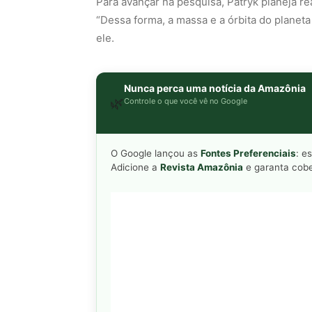
Para avançar na pesquisa, Patryk planeja re
“Dessa forma, a massa e a órbita do planeta
ele.
Nunca perca uma notícia da Amazônia
🌿
Controle o que você vê no Google
O Google lançou as
Fontes Preferenciais
: e
Adicione a
Revista Amazônia
e garanta cobe