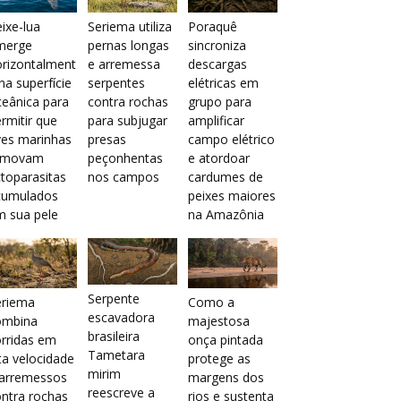
ixe-lua
Seriema utiliza
Poraquê
merge
pernas longas
sincroniza
orizontalment
e arremessa
descargas
na superfície
serpentes
elétricas em
eânica para
contra rochas
grupo para
rmitir que
para subjugar
amplificar
ves marinhas
presas
campo elétrico
emovam
peçonhentas
e atordoar
toparasitas
nos campos
cardumes de
cumulados
peixes maiores
m sua pele
na Amazônia
Serpente
eriema
Como a
escavadora
ombina
majestosa
brasileira
rridas em
onça pintada
Tametara
ta velocidade
protege as
mirim
 arremessos
margens dos
reescreve a
ntra rochas
rios e sustenta