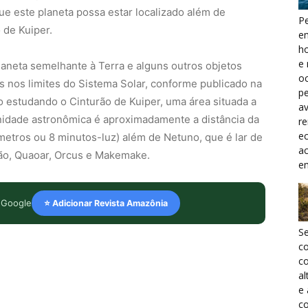
e este planeta possa estar localizado além de
Pe
 de Kuiper.
e
h
e 
laneta semelhante à Terra e alguns outros objetos
oc
s nos limites do Sistema Solar, conforme publicado na
pe
o estudando o Cinturão de Kuiper, uma área situada a
a
idade astronômica é aproximadamente a distância da
r
ec
metros ou 8 minutos-luz) além de Netuno, que é lar de
a
ão, Quaoar, Orcus e Makemake.
e
 Google
⭐ Adicionar Revista Amazônia
S
c
co
al
e
co