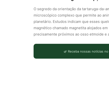
O segredo da orientação da tartaruga-da-a
microscópico complexo que permite ao anim
planetário. Estudos indicam que esses que
magnético chamado magnetita alojados em t
precisamente próximos ao osso etmoide e a
🌿 Receba nossas notícias no