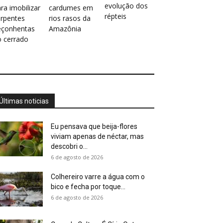
evolução dos
ra imobilizar
cardumes em
répteis
erpentes
rios rasos da
eçonhentas
Amazônia
o cerrado
Últimas noticias
Eu pensava que beija-flores
viviam apenas de néctar, mas
descobri o...
6 de agosto de 2026
Colhereiro varre a água com o
bico e fecha por toque...
6 de agosto de 2026