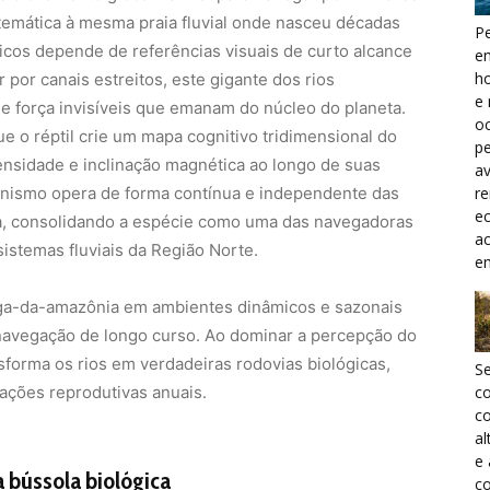
temática à mesma praia fluvial onde nasceu décadas
Pe
ticos depende de referências visuais de curto alcance
e
h
r por canais estreitos, este gigante dos rios
e 
de força invisíveis que emanam do núcleo do planeta.
oc
ue o réptil crie um mapa cognitivo tridimensional do
pe
tensidade e inclinação magnética ao longo de suas
a
r
canismo opera de forma contínua e independente das
ec
ua, consolidando a espécie como uma das navegadoras
a
istemas fluviais da Região Norte.
e
uga-da-amazônia em ambientes dinâmicos e sazonais
avegação de longo curso. Ao dominar a percepção do
sforma os rios em verdadeiras rodovias biológicas,
S
ações reprodutivas anuais.
c
co
al
e
 bússola biológica
co