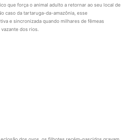
ógico que força o animal adulto a retornar ao seu local de
 No caso da tartaruga-da-amazônia, esse
tiva e sincronizada quando milhares de fêmeas
 vazante dos rios.
eclosão dos ovos, os filhotes recém-nascidos gravam