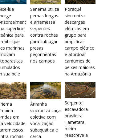
ixe-lua
Seriema utiliza
Poraquê
merge
pernas longas
sincroniza
orizontalment
e arremessa
descargas
na superfície
serpentes
elétricas em
eânica para
contra rochas
grupo para
rmitir que
para subjugar
amplificar
ves marinhas
presas
campo elétrico
emovam
peçonhentas
e atordoar
toparasitas
nos campos
cardumes de
cumulados
peixes maiores
m sua pele
na Amazônia
Serpente
eriema
Ariranha
escavadora
ombina
sincroniza caça
brasileira
rridas em
coletiva com
Tametara
ta velocidade
vocalização
mirim
 arremessos
subaquática e
reescreve a
ntra rochas
cerca