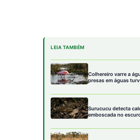
LEIA TAMBÉM
Colhereiro varre a ág
presas em águas tur
Surucucu detecta calo
emboscada no escuro 