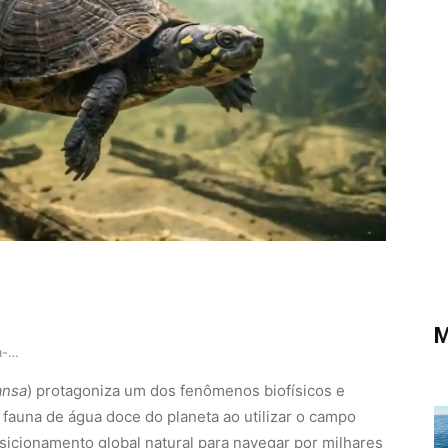
M
Como a fascinante tartaruga-da-amazônia utiliza…
ansa
) protagoniza um dos fenômenos biofísicos e
 fauna de água doce do planeta ao utilizar o campo
icionamento global natural para navegar por milhares