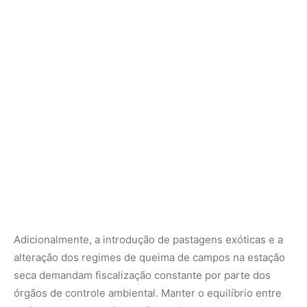
Adicionalmente, a introdução de pastagens exóticas e a
alteração dos regimes de queima de campos na estação
seca demandam fiscalização constante por parte dos
órgãos de controle ambiental. Manter o equilíbrio entre
as áreas destinadas à pecuária bufalina e as zonas de
preservação permanente de manguezais e florestas
primárias é crucial para garantir que Marajó não perca a
biodiversidade que atrai os viajantes. O turismo, quando
gerido sob preceitos de sustentabilidade, funciona como
um escudo econômico, demonstrando aos proprietários
de terras que a floresta em pé e os campos preservados
geram mais receitas de longo prazo do que a conversão
predatória da paisagem.
Visitar a Ilha de Marajó e vivenciar sua cultura vaqueira
representa uma oportunidade de reconexão com os
ritmos naturais de uma Amazônia anfíbia e fascinante.