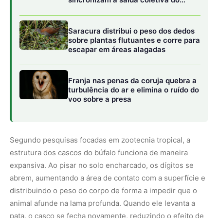
expansiva. Ao pisar no solo encharcado, os dígitos se
abrem, aumentando a área de contato com a superfície e
distribuindo o peso do corpo de forma a impedir que o
animal afunde na lama profunda. Quando ele levanta a
pata, o casco se fecha novamente, reduzindo o efeito de
sucção e facilitando a marcha. Essa mecânica de
locomoção minimiza a compactação crônica do solo nas
áreas de pastagem e permite que os rebanhos acessem
porções de vegetação nativa que seriam inacessíveis
para outros herbívoros terrestres, otimizando o
aproveitamento dos recursos alimentares da ilha sem
degradar as margens dos corpos hídricos.
O turismo de experiência nas fazendas
marajoaras