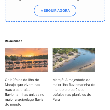
Marajó que vivem nas
maior ilha fluviomarinha do
ruas e as praias
mundo e o balé dos
fluviomarinhas únicas no
búfalos nas planícies do
maior arquipélago fluvial
Pará
do mundo
Como a Ilha de Marajó
transformou a histórica
introdução dos búfalos em
turismo rural sustentável
nos campos alagados do
Pará
ARTIGOS RELACIONADOS
Mais do autor