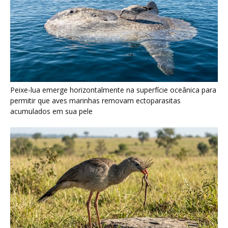
Seriema utiliza pernas longas e arremessa serpentes contra
rochas para subjugar presas peçonhentas nos campos