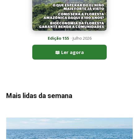
Peixe-lua emerge horizontalmente na superfície oceânica para
permitir que aves marinhas removam ectoparasitas
acumulados em sua pele