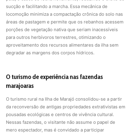
O turismo rural na Ilha de Marajó consolidou-se a partir
da reconversão de antigas propriedades extrativistas em
pousadas ecológicas e centros de vivência cultural.
Nessas fazendas, o visitante não assume o papel de
mero espectador, mas é convidado a participar
ativamente da rotina produtiva do local. As atividades
incluem desde o acompanhamento da ordenha matinal
das búfalas até cavalgadas guiadas no dorso dos animais
através de trilhas que cortam florestas de igapó, praias
de rio e extensos campos abertos que permanecem
completamente cheios durante o primeiro semestre do
ano.