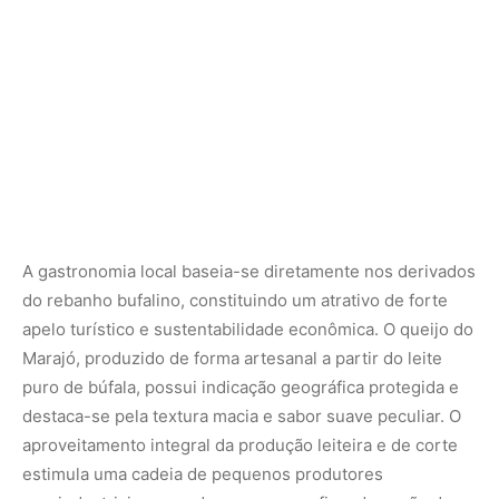
puro de búfala, possui indicação geográfica protegida e
destaca-se pela textura macia e sabor suave peculiar. O
aproveitamento integral da produção leiteira e de corte
estimula uma cadeia de pequenos produtores
agroindustriais, gerando empregos e fixando a mão de
obra jovem nas comunidades tradicionais do interior da
ilha, reduzindo o êxodo rural em direção às periferias
metropolitanas.
Outro aspecto marcante da experiência marajoara é o
contato com o patrimônio imaterial representado pelos
vaqueiros. Vestidos com chapéus de couro e utilizando
perneiras de proteção, esses homens conduzem os
rebanhos entoando cantos de manejo que acalmam os
animais durante as travessias fluviais. À noite, a vivência
estende-se às apresentações de carimbó e lundu,
danças típicas que celebram a ancestralidade indígena,