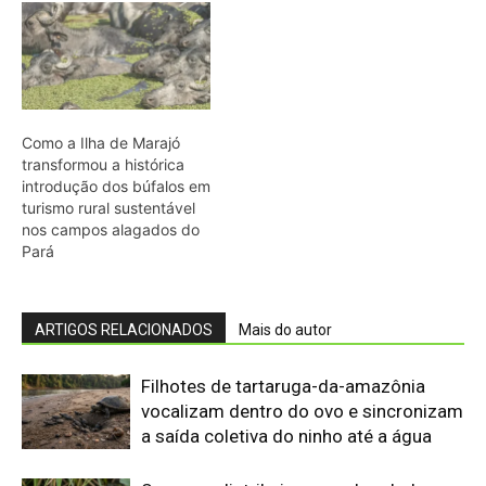
Filhotes de tartaruga-da-amazônia
vocalizam dentro do ovo e sincronizam
a saída coletiva do ninho até a água
Saracura distribui o peso dos dedos
sobre plantas flutuantes e corre para
escapar em áreas alagadas
Franja nas penas da coruja quebra a
turbulência do ar e elimina o ruído do
voo sobre a presa
Biguá mantém penas pouco
impermeáveis para mergulhar e seca
as asas ao sol após a pesca
Osso hioide do pica-pau contorna o
crânio e amortece impactos repetidos