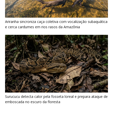
Surucucu detecta calor pela fosseta loreal e prepara ataque de
emboscada no escuro da floresta
Últimas noticias
Minerais críticos ganham Investor Day na
EXPOSIBRAM 2026
7 de agosto de 2026
Filhotes de tartaruga-da-amazônia vocalizam
dentro do ovo e sincronizam a saída...
7 de agosto de 2026
Eu acompanhei uma refeição Huni Kuin e