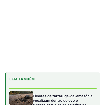
LEIA TAMBÉM
Filhotes de tartaruga-da-amazônia
vocalizam dentro do ovo e
sincronizam a saída coletiva do
ninho até a água
Saracura distribui o peso dos dedos
sobre plantas flutuantes e corre para
escapar em áreas alagadas
Franja nas penas da coruja quebra a
turbulência do ar e elimina o ruído do
voo sobre a presa
Segundo pesquisas focadas em zootecnia tropical, a
estrutura dos cascos do búfalo funciona de maneira