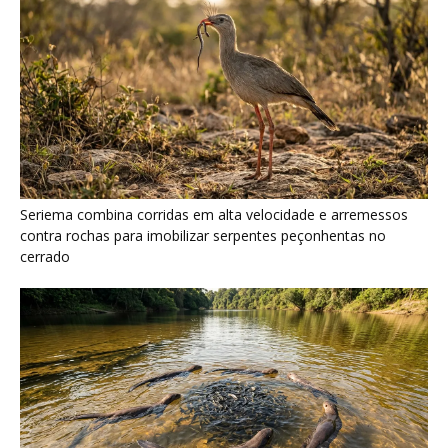
Ariranha sincroniza caça coletiva com vocalização subaquática
e cerca cardumes em rios rasos da Amazônia