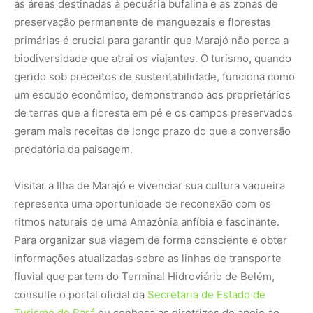
Para organizar sua viagem de forma consciente e obter
informações atualizadas sobre as linhas de transporte
fluvial que partem do Terminal Hidroviário de Belém,
consulte o portal oficial da
Secretaria de Estado de
Turismo do Pará
ou conheça as diretrizes de apoio ao
desenvolvimento comunitário sustentável geridas pelo
Ministério do Desenvolvimento Agrário e Agricultura
Familiar
.
Nunca perca uma notícia da Amazônia
🌿
Controle o que você vê no Google
O Google lançou as
Fontes Preferenciais
: escolha os
veículos que aparecem com prioridade. Adicione a
Revista Amazônia
e garanta cobertura exclusiva sempre
em destaque.