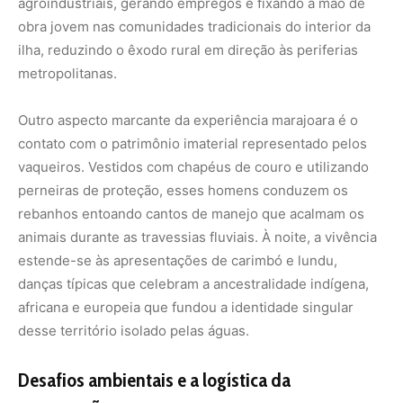
africana e europeia que fundou a identidade singular
desse território isolado pelas águas.
Desafios ambientais e a logística da
preservação
Apesar do potencial socioeconômico gerado pelo turismo
de base comunitária, a Ilha de Marajó enfrenta desafios
ecológicos significativos que exigem um planejamento
territorial rigoroso. O avanço da infraestrutura urbana de
forma desordenada e o aumento do fluxo de resíduos
sólidos nas praias fluviais de Soure e Salvaterra
representam ameaças diretas à integridade dos habitats
costeiros onde os búfalos e a fauna silvestre convivem
de forma integrada.