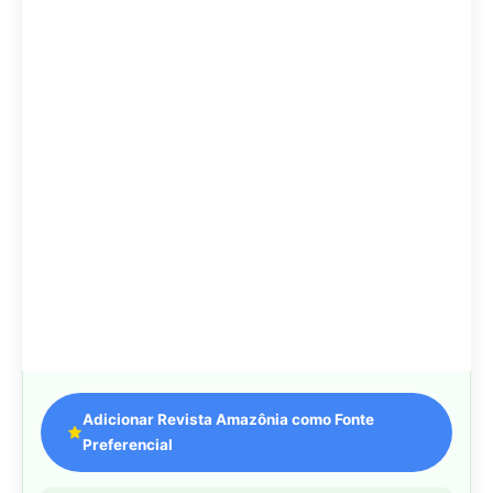
Adicionar Revista Amazônia como Fonte
Preferencial
Como funciona em 3 passos:
1. Pesquise qualquer assunto no Google
2. Toque no ⭐ ao lado de
"Principais Notícias"
3. Busque
Revista Amazônia
e marque a caixa — pronto!
WEB STORY
📱
Veja esta matéria em
Ver Web Story →
formato visual e rápido
MAIS LIDAS DA SEMANA