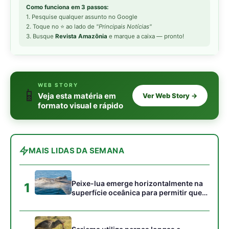
Peixe-lua emerge horizontalmente na
1
superfície oceânica para permitir que
aves marinhas removam ectoparasitas
acumulados em sua pele
Seriema utiliza pernas longas e
2
arremessa serpentes contra rochas
para subjugar presas peçonhentas nos
campos
Poraquê sincroniza descargas
3
elétricas em grupo para amplificar
campo elétrico e atordoar cardumes de
peixes maiores na Amazônia
Ariranha sincroniza caça coletiva com
4
vocalização subaquática e cerca
cardumes em rios rasos da Amazônia
Surucucu detecta calor pela fosseta
5
loreal e prepara ataque de emboscada
no escuro da floresta