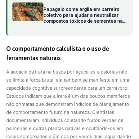
não primatas que demonstram indícios de planejamento
de comportamento futuro na natureza. Cientistas
documentaram indivíduos coletando frutos verdes de
palmeiras e outras plantas nativas e ocultando-os em
locais sombreados e úmidos por vários dias, aguardando
deliberadamente que os frutos amadureçam e fiquem
macios para o consumo posterior. Essa mesma
inteligência tática é aplicada no monitoramento de
colmeias e ninhos de vespas ao longo de seu território. A
irara mapeia mentalmente a localização dos recursos
energéticos mais valiosos da floresta, calculando o
momento ideal para o ataque com base na acessibilidade
física e na minimização dos riscos ambientais.
O papel vital na dinâmica ecológica e dispersão
de sementes