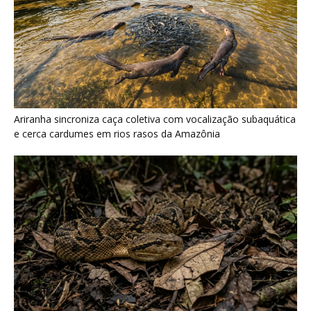
Surucucu detecta calor pela fosseta loreal e prepara ataque de
emboscada no escuro da floresta
Últimas noticias
Tovaca-de-baturité: nova ave do Ceará mais
anda que voa
7 de agosto de 2026
Biguá mantém penas pouco impermeáveis