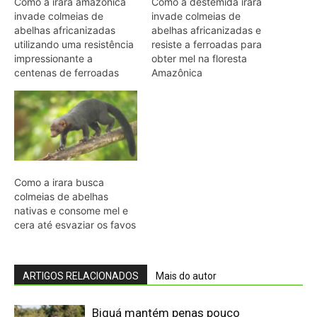
ARTIGOS RELACIONADOS
Mais do autor
Biguá mantém penas pouco
impermeáveis para mergulhar e seca
as asas ao sol após a pesca
Osso hioide do pica-pau contorna o
crânio e amortece impactos repetidos
durante a batida no tronco
Papagaio come argila em barreiro
coletivo para ajudar a neutralizar
compostos tóxicos de sementes na
floresta
Martim-pescador ajusta dois focos na
retina para corrigir a refração e acertar