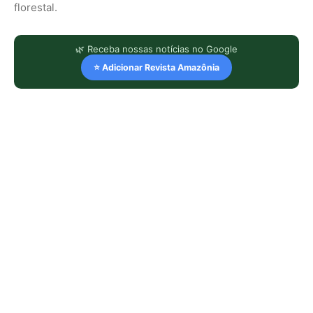
florestal.
🌿 Receba nossas notícias no Google
⭐ Adicionar Revista Amazônia
LEIA TAMBÉM
Biguá mantém penas pouco
impermeáveis para mergulhar e seca
as asas ao sol após a pesca