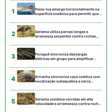
cardumes em rios rasos da Amazônia
Seriema combina corridas em alta
5
velocidade e arremessos contra rochas
para imobilizar serpentes peçonhentas
no cerrado
Gostou desta reportagem?
Siga a Revista Amazônia no Google News
⭐ SEGUIR AGORA
Relacionado