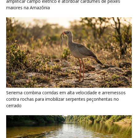
cerrado
Ariranha sincroniza caça coletiva com vocalização subaquática
e cerca cardumes em rios rasos da Amazônia