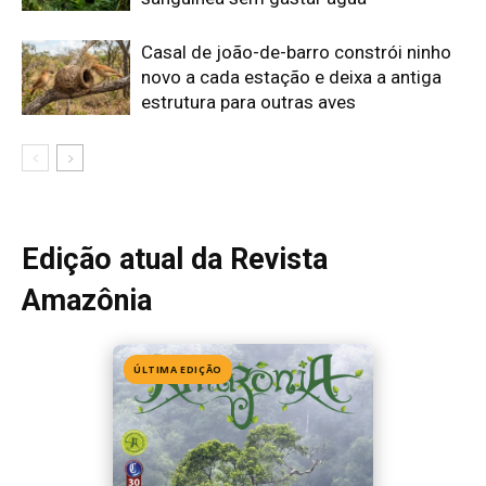
ÚLTIMA EDIÇÃO
Edição 155
· Julho 2026
📖 Ler agora