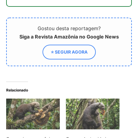
Como a irara amazônica
Como a destemida irara
invade colmeias de
invade colmeias de
abelhas africanizadas
abelhas africanizadas e
utilizando uma resistência
resiste a ferroadas para
impressionante a
obter mel na floresta
centenas de ferroadas
Amazônica
Como a irara busca
colmeias de abelhas
nativas e consome mel e
cera até esvaziar os favos