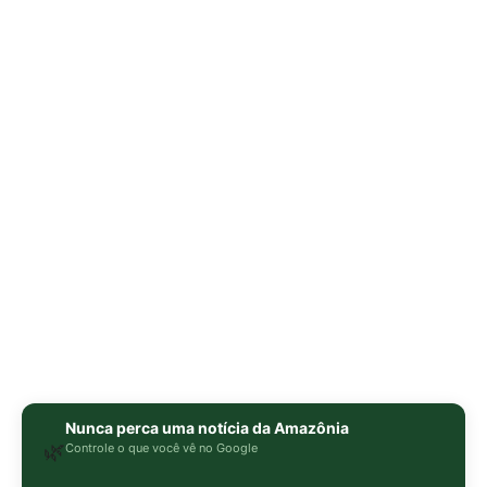
Nunca perca uma notícia da Amazônia
🌿
Controle o que você vê no Google
O Google lançou as
Fontes Preferenciais
: escolha os
veículos que aparecem com prioridade. Adicione a
Revista Amazônia
e garanta cobertura exclusiva sempre
em destaque.
Adicionar Revista Amazônia como Fonte
Preferencial
Como funciona em 3 passos:
1. Pesquise qualquer assunto no Google
2. Toque no ⭐ ao lado de
"Principais Notícias"
3. Busque
Revista Amazônia
e marque a caixa — pronto!