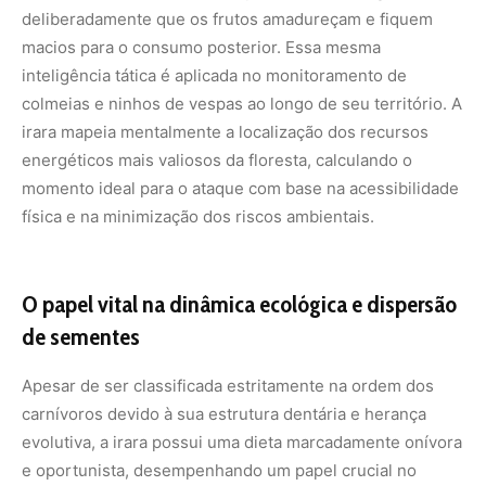
Apesar de ser classificada estritamente na ordem dos
carnívoros devido à sua estrutura dentária e herança
evolutiva, a irara possui uma dieta marcadamente onívora
e oportunista, desempenhando um papel crucial no
equilíbrio ecológico das florestas tropicais. Ao consumir
uma quantidade massiva de frutos silvestres, além de
pequenos roedores, aves, répteis e insetos, o mustelídeo
atua como um dos mais eficientes dispersores de
sementes de longo alcance da Amazônia. Como o animal
possui um território de vida amplo e se move
constantemente entre o solo e as copas das árvores mais
altas, as sementes ingeridas passam intactas pelo seu
trato digestivo e são depositadas em locais distantes da
planta-mãe, enriquecidas pelo adubo natural de suas
fezes. Essa atividade itinerante garante a variabilidade
genética da flora e a regeneração contínua de clareiras
naturais na floresta úmida.