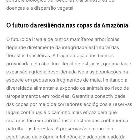
das copas por meio de corredores ecológicos e reservas
legais contínuas é o caminho mais eficaz para que
criaturas tão extraordinárias e destemidas continuem a
patrulhar as florestas. A preservação da irara é a
celebração da própria inteligência e adaptabilidade da
fauna nacional, um lembrete vivo de que a evolução
moldou soluções perfeitas para os desafios mais
complexos do ecossistema.
Para aprofundar seus conhecimentos sobre os
mamíferos carnívoros da fauna brasileira e acompanhar
as ações nacionais de monitoramento biológico, acesse a
plataforma do
Instituto Chico Mendes de Conservação da
Biodiversidade
ou consulte o inventário nacional de
espécies ameaçadas coordenado pelo
Ministério do Meio
Ambiente e Mudança do Clima
.