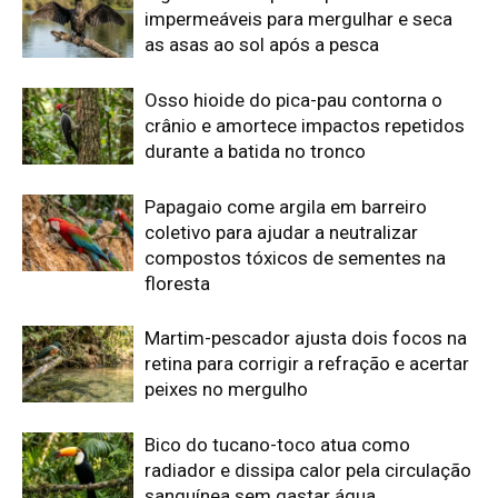
peixes no mergulho
Bico do tucano-toco atua como
radiador e dissipa calor pela circulação
sanguínea sem gastar água
Casal de joão-de-barro constrói ninho
novo a cada estação e deixa a antiga
estrutura para outras aves
Edição atual da Revista
Amazônia