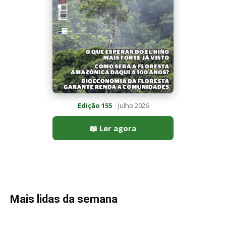
Mais lidas da semana
Peixe-lua emerge horizontalmente na superfície oceânica para
permitir que aves marinhas removam ectoparasitas
acumulados em sua pele