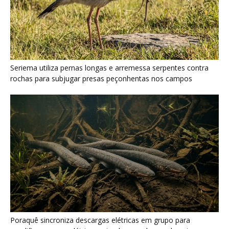
Poraquê sincroniza descargas elétricas em grupo para
amplificar campo elétrico e atordoar cardumes de peixes
maiores na Amazônia
Seriema combina corridas em alta velocidade e arremessos
contra rochas para imobilizar serpentes peçonhentas no