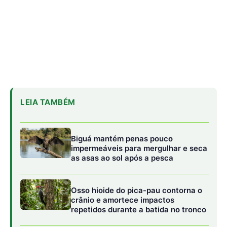
Osso hioide do pica-pau contorna o
crânio e amortece impactos
repetidos durante a batida no tronco
Papagaio come argila em barreiro
coletivo para ajudar a neutralizar
compostos tóxicos de sementes na
floresta
O comportamento calculista e o uso de
ferramentas naturais
A audácia da irara na busca por açúcares e calorias não
se limita à força bruta; ela também se manifesta em uma
capacidade cognitiva surpreendente para um carnívoro.
Estudos indicam que a irara é um dos poucos mamíferos