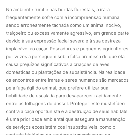
entre as folhagens do dossel. Proteger este mustelídeo
contra a caça oportunista e a destruição de seus habitats
é uma prioridade ambiental que assegura a manutenção
de serviços ecossistêmicos insubstituíveis, como o
controle biológico de roedores transmissores de
doenças e a dispersão vegetal.
O futuro da resiliência nas copas da Amazônia
O futuro da irara e de outros mamíferos arborícolas
depende diretamente da integridade estrutural das
florestas brasileiras. A fragmentação dos biomas
provocada pela abertura ilegal de estradas, queimadas e
expansão agrícola desordenada isola as populações da
espécie em pequenos fragmentos de mata, limitando a
diversidade alimentar e expondo os animais ao risco de
atropelamentos em rodovias. Garantir a conectividade