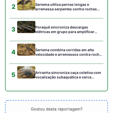
Seriema utiliza pernas longas e
2
arremessa serpentes contra rochas
para subjugar presas peçonhentas nos
campos
Poraquê sincroniza descargas
3
elétricas em grupo para amplificar
campo elétrico e atordoar cardumes de
peixes maiores na Amazônia
Seriema combina corridas em alta
4
velocidade e arremessos contra rochas
para imobilizar serpentes peçonhentas
no cerrado
Ariranha sincroniza caça coletiva com
5
vocalização subaquática e cerca
cardumes em rios rasos da Amazônia
Gostou desta reportagem?