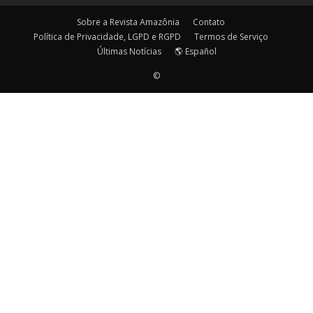
Sobre a Revista Amazônia
Contato
Política de Privacidade, LGPD e RGPD
Termos de Serviço
Últimas Notícias
🌎 Español
©