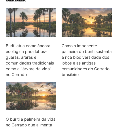
O buriti a palmeira da vida
no Cerrado que alimenta
araras lobos e sustenta
comunidades inteiras
simultaneamente
ARTIGOS RELACIONADOS
Mais do autor
Jacamim usa vocalização grave que
atravessa o sub-bosque e mantém o
grupo unido durante a busca por
alimento
Peixe-boi-amazônico usa lábios
preênseis para arrancar plantas e troca