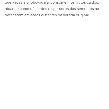
A árvore da vida para as comunidades
tradicionais
O valor do buriti estende-se profundamente para o tecido
social e econômico das populações humanas que
cohabitam o Cerrado. Conhecido pelos povos indígenas
desde os tempos pré-coloniais como a árvore da vida, o
buriti é integralmente aproveitado pelas comunidades de