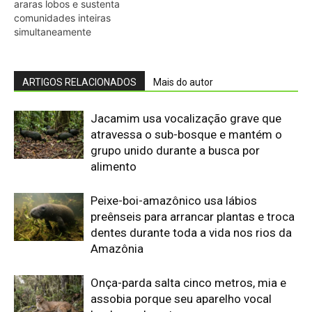
dentes durante toda a vida nos rios da
Amazônia
Onça-parda salta cinco metros, mia e
assobia porque seu aparelho vocal
lembra o de gatos pequenos
Abelhões do Reino Unido podem sofrer
mais com ondas de calor
Nem os Camelos estão aguentando a
temperatura, calor extremo mata oito
filhotes em apenas um mês
Reservas da Biosfera Freiam
Desmatamento na Amazônia
Ocidental: Estudo