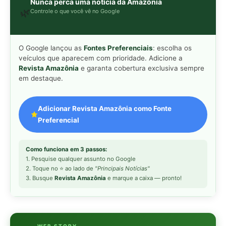
2. Toque no ⭐ ao lado de
"Principais Notícias"
3. Busque
Revista Amazônia
e marque a caixa — pronto!
WEB STORY
📱
Veja esta matéria em
Ver Web Story →
formato visual e rápido
MAIS LIDAS DA SEMANA
Peixe-lua emerge horizontalmente na
1
superfície oceânica para permitir que
aves marinhas removam ectoparasitas
acumulados em sua pele
Seriema utiliza pernas longas e
2
arremessa serpentes contra rochas
para subjugar presas peçonhentas nos