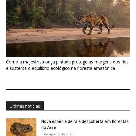
Últimas noticias
Nova espécie de rã é descoberta em florestas
do Acre
5 de agosto de 2026
Fertilizante inteligente da USP pode regenerar
solos degradados
5 de agosto de 2026
O que acontece com uma carcaça na
floresta? Um besouro pode...
5 de agosto de 2026
Um simples tapete de musgo escondia
centenas de formas de vida...
5 de agosto de 2026