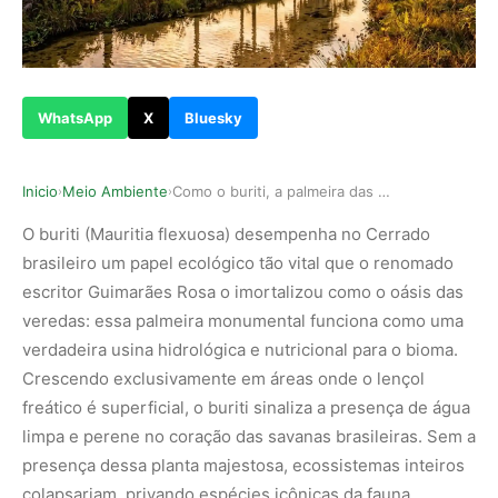
WhatsApp
X
Bluesky
Inicio
Meio Ambiente
Como o buriti, a palmeira das veredas, sustenta…
›
›
O buriti (Mauritia flexuosa) desempenha no Cerrado
brasileiro um papel ecológico tão vital que o renomado
escritor Guimarães Rosa o imortalizou como o oásis das
veredas: essa palmeira monumental funciona como uma
verdadeira usina hidrológica e nutricional para o bioma.
Crescendo exclusivamente em áreas onde o lençol
freático é superficial, o buriti sinaliza a presença de água
limpa e perene no coração das savanas brasileiras. Sem a
presença dessa planta majestosa, ecossistemas inteiros
colapsariam, privando espécies icônicas da fauna