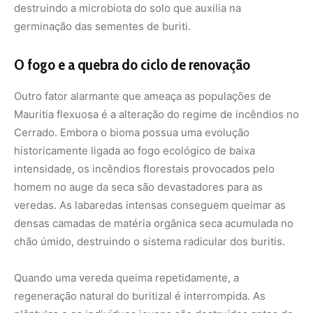
chão úmido, destruindo o sistema radicular dos buritis.
Quando uma vereda queima repetidamente, a
regeneração natural do buritizal é interrompida. As
plântulas e os indivíduos jovens são destruídos antes de
alcançarem a maturidade reprodutiva, que costuma
demorar mais de uma década para se consolidar. A perda
dessas palmeiras acelera o desaparecimento da umidade
local, transformando um antigo oásis de biodiversidade
em uma área degradada e seca, desprovida de vida
animal e utilidade para as populações humanas.
A vereda como prioridade de conservação
nacional
O buriti nos ensina uma lição clara sobre
interdependência e urgência ecológica. Proteger essa