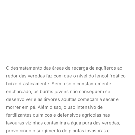
desenvolver e as árvores adultas começam a secar e
morrer em pé. Além disso, o uso intensivo de
fertilizantes químicos e defensivos agrícolas nas
lavouras vizinhas contamina a água pura das veredas,
provocando o surgimento de plantas invasoras e
destruindo a microbiota do solo que auxilia na
germinação das sementes de buriti.
O fogo e a quebra do ciclo de renovação
Outro fator alarmante que ameaça as populações de
Mauritia flexuosa é a alteração do regime de incêndios no
Cerrado. Embora o bioma possua uma evolução
historicamente ligada ao fogo ecológico de baixa
intensidade, os incêndios florestais provocados pelo
homem no auge da seca são devastadores para as
veredas. As labaredas intensas conseguem queimar as
densas camadas de matéria orgânica seca acumulada no