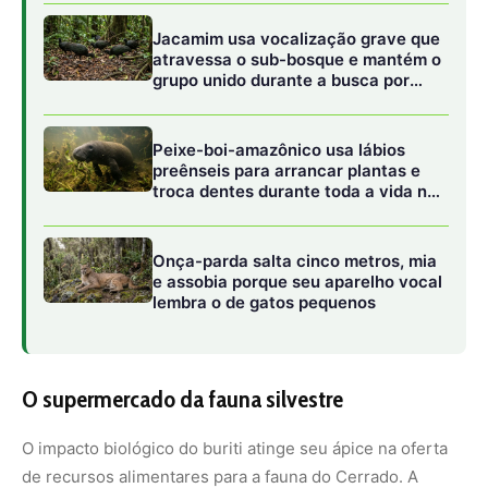
O supermercado da fauna silvestre
O impacto biológico do buriti atinge seu ápice na oferta
de recursos alimentares para a fauna do Cerrado. A
palmeira frutifica de maneira abundante, produzindo
cachos pesados com milhares de frutos globulares
cobertos por escamas brilhantes de cor castanho-
avermelhada. Esses frutos possuem uma polpa amarela
intensa, rica em ácidos graxos, calorias e vitaminas,
especialmente o betacaroteno.
Estudos indicam que o período de queda dos frutos do
buriti frequentemente coincide com a época de maior
escassez de alimentos em outras formações vegetais do
Cerrado. Diversas espécies de aves, como as araras-
canindé e as araras-azuis, dependem crucialmente
desses frutos para alimentar seus filhotes. Elas utilizam