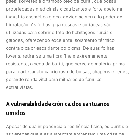
A vulnerabilidade crônica dos santuários
úmidos
Apesar de sua imponência e resiliência física, os buritis e
as veredas que eles sustentam enfrentam uma crise de
conservação sem precedentes devido à rápida expansão
da fronteira agrícola no Cerrado. O avanço das
monoculturas mecanizadas de soja e milho, combinado
com a abertura de pastagens extensivas, tem cercado as
veredas, alterando a dinâmica ambiental que mantém
essas palmeiras vivas.