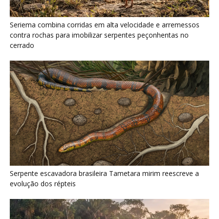
Serpente escavadora brasileira Tametara mirim reescreve a
evolução dos répteis
Como a majestosa onça pintada protege as margens dos rios
e sustenta o equilíbrio ecológico na floresta amazônica