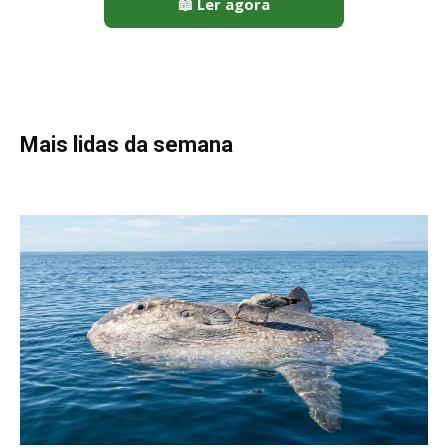
Peixe-lua emerge horizontalmente na superfície oceânica para
permitir que aves marinhas removam ectoparasitas
acumulados em sua pele