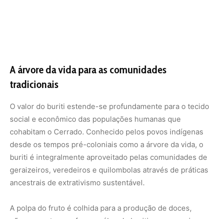
geraizeiros, veredeiros e quilombolas através de práticas
ancestrais de extrativismo sustentável.
A polpa do fruto é colhida para a produção de doces,
pães, sorvetes e o famoso óleo de buriti, que possui
propriedades medicinais cicatrizantes e forte apelo na
indústria cosmética global devido ao seu alto poder de
hidratação. As folhas gigantescas e coriáceas são
utilizadas para cobrir o teto de habitações rurais e
galpões, oferecendo excelente isolamento térmico
contra o calor escaldante do bioma. De suas folhas
jovens, retira-se uma fibra fina e extremamente
resistente, a seda do buriti, que serve de matéria-prima
para o artesanato caprichoso de bolsas, chapéus e redes,
gerando renda vital para milhares de famílias
extrativistas.