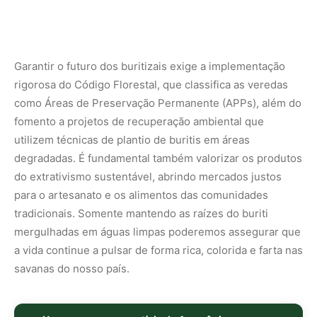
a vida continue a pulsar de forma rica, colorida e farta nas
savanas do nosso país.
Nunca perca uma notícia da Amazônia
🌿
Controle o que você vê no Google
O Google lançou as
Fontes Preferenciais
: escolha os
veículos que aparecem com prioridade. Adicione a
Revista Amazônia
e garanta cobertura exclusiva sempre
em destaque.
Adicionar Revista Amazônia como Fonte
Preferencial
Como funciona em 3 passos:
1. Pesquise qualquer assunto no Google