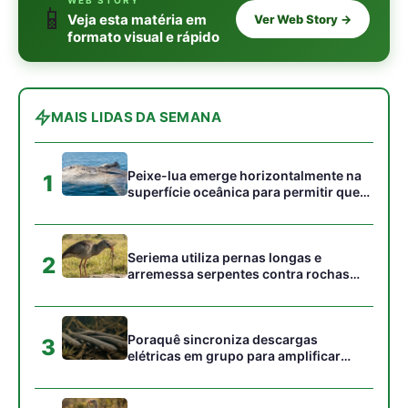
campos
Poraquê sincroniza descargas
3
elétricas em grupo para amplificar
campo elétrico e atordoar cardumes de
peixes maiores na Amazônia
Seriema combina corridas em alta
4
velocidade e arremessos contra rochas
para imobilizar serpentes peçonhentas
no cerrado
Ariranha sincroniza caça coletiva com
5
vocalização subaquática e cerca
cardumes em rios rasos da Amazônia
Gostou desta reportagem?
Siga a Revista Amazônia no Google News
⭐ SEGUIR AGORA