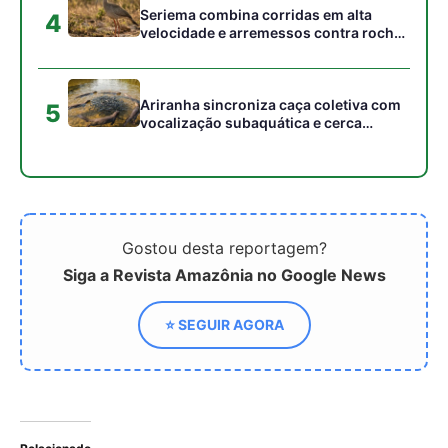
Relacionado
Buriti atua como âncora
Como a imponente
ecológica para lobos-
palmeira do buriti sustenta
guarás, araras e
a rica biodiversidade dos
comunidades tradicionais
lobos e as antigas
como a "árvore da vida"
comunidades do Cerrado
no Cerrado
brasileiro