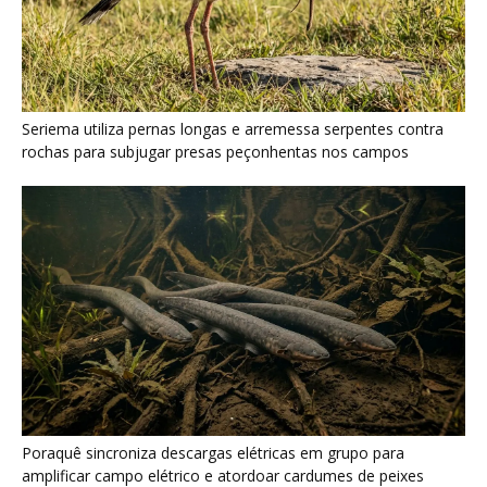
Poraquê sincroniza descargas elétricas em grupo para
amplificar campo elétrico e atordoar cardumes de peixes
maiores na Amazônia
Seriema combina corridas em alta velocidade e arremessos
contra rochas para imobilizar serpentes peçonhentas no