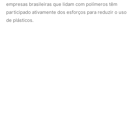
Educação e Conscientização
O IMA está iniciando um processo de educação para os
profissionais que trabalham com reciclagem, para que
eles possam reconhecer as diferenças entre os materiais
plásticos e seu potencial financeiro. Além disso, o
instituto continua realizando ações educativas nas