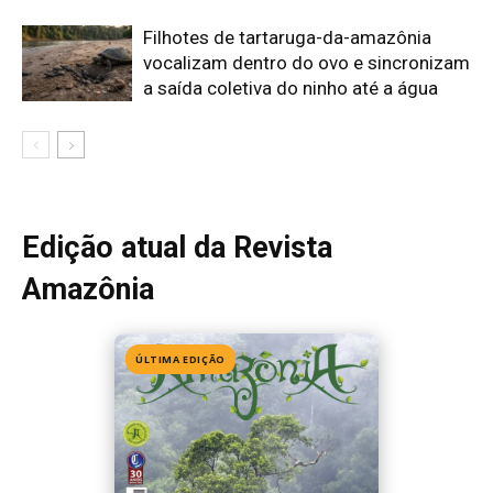
Edição 155
· Julho 2026
📖 Ler agora