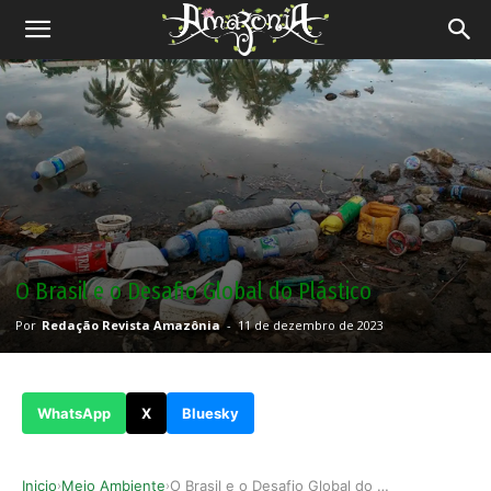
Revista
Amazônia
O Brasil e o Desafio Global do Plástico
Por
Redação Revista Amazônia
-
11 de dezembro de 2023
WhatsApp
X
Bluesky
Inicio
Meio Ambiente
O Brasil e o Desafio Global do Plástico
›
›