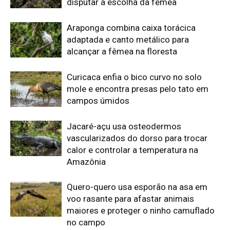
Quero-quero usa esporão na asa em
voo rasante para afastar animais
maiores e proteger o ninho camuflado
no campo
Filhotes de tartaruga-da-amazônia
vocalizam dentro do ovo e sincronizam
a saída coletiva do ninho até a água
Edição atual da Revista
Amazônia
ÚLTIMA EDIÇÃO