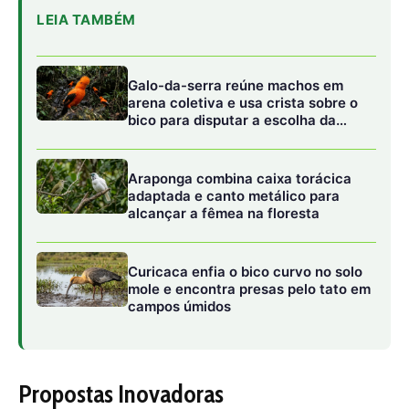
campos úmidos
Propostas Inovadoras
O grupo do IMA já fez várias sugestões. Entre elas, a
substituição de polímeros sintéticos por biodegradáveis
na cadeia produtiva e o aumento do uso de materiais
recicláveis na composição de novos produtos. A diretora
também sugeriu que os plásticos de uso único não
precisam ser descartados, pois podem ser usados para
gerar energia. “Reciclagem é a palavra-chave para
minimizar os problemas”, disse ela.
Incentivando a Reciclagem