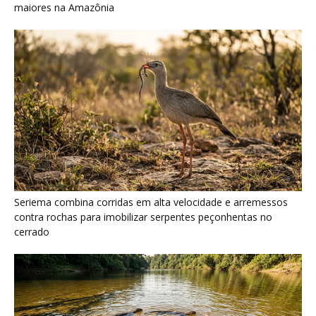
cerrado
Ariranha sincroniza caça coletiva com vocalização subaquática
e cerca cardumes em rios rasos da Amazônia