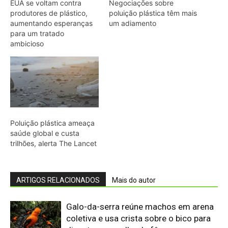
ARTIGOS RELACIONADOS
Mais do autor
Galo-da-serra reúne machos em arena
coletiva e usa crista sobre o bico para
disputar a escolha da fêmea
Araponga combina caixa torácica
adaptada e canto metálico para
alcançar a fêmea na floresta
Curicaca enfia o bico curvo no solo
mole e encontra presas pelo tato em
campos úmidos
Jacaré-açu usa osteodermos
vascularizados do dorso para trocar
calor e controlar a temperatura na
Amazônia