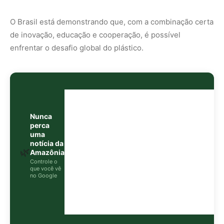
que você vê
no Google
O Google lançou as
Fontes Preferenciais
: escolha os
veículos que aparecem com prioridade. Adicione a
Revista Amazônia
e garanta cobertura exclusiva sempre
em destaque.
Adicionar Revista Amazônia como Fonte
Preferencial
Como funciona em 3 passos:
1. Pesquise qualquer assunto no Google
2. Toque no ⭐ ao lado de
"Principais Notícias"
3. Busque
Revista Amazônia
e marque a caixa — pronto!