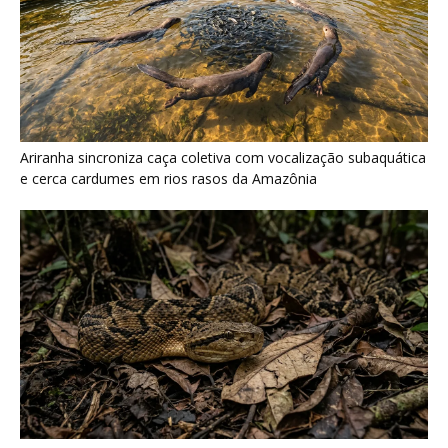
Surucucu detecta calor pela fosseta loreal e prepara ataque de
emboscada no escuro da floresta
Últimas noticias
Galo-da-serra reúne machos em arena
coletiva e usa crista sobre o...
8 de agosto de 2026
Araponga combina caixa torácica adaptada e
canto metálico para alcançar a...