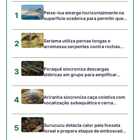
vocalização subaquática e cerca
cardumes em rios rasos da Amazônia
Surucucu detecta calor pela fosseta
5
loreal e prepara ataque de emboscada
no escuro da floresta
Gostou desta reportagem?
Siga a Revista Amazônia no Google News
⭐ SEGUIR AGORA
Relacionado