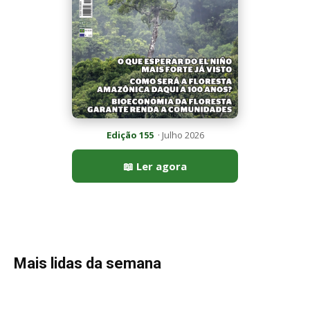
Mais lidas da semana
Peixe-lua emerge horizontalmente na superfície oceânica para
permitir que aves marinhas removam ectoparasitas
acumulados em sua pele