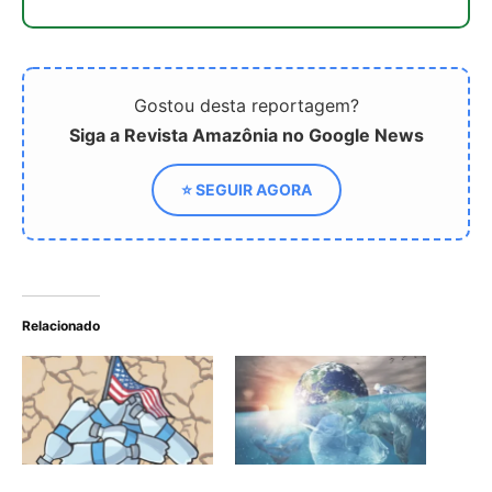
EUA se voltam contra
Negociações sobre
produtores de plástico,
poluição plástica têm mais
aumentando esperanças
um adiamento
para um tratado
ambicioso
Poluição plástica ameaça
saúde global e custa
trilhões, alerta The Lancet