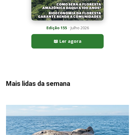
Peixe-lua emerge horizontalmente na superfície oceânica para
permitir que aves marinhas removam ectoparasitas
acumulados em sua pele