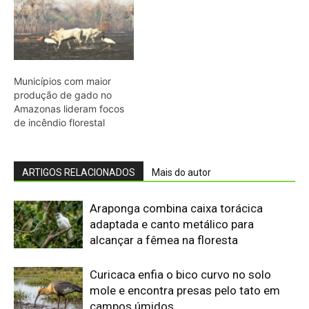
alcançar a fêmea na floresta
Curicaca enfia o bico curvo no solo
mole e encontra presas pelo tato em
campos úmidos
Jacaré-açu usa osteodermos
vascularizados do dorso para trocar
calor e controlar a temperatura na
Amazônia
Quero-quero usa esporão na asa em
voo rasante para afastar animais
maiores e proteger o ninho camuflado
no campo
Minerais críticos ganham Investor Day
na EXPOSIBRAM 2026