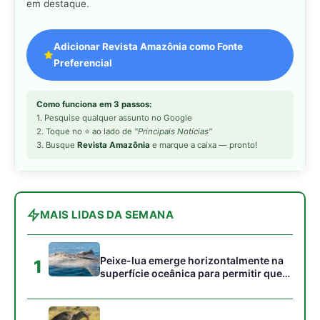
Peixe-lua emerge horizontalmente na
1
superfície oceânica para permitir que
aves marinhas removam ectoparasitas
acumulados em sua pele
Seriema utiliza pernas longas e
2
arremessa serpentes contra rochas
para subjugar presas peçonhentas nos
campos
Poraquê sincroniza descargas
3
elétricas em grupo para amplificar
campo elétrico e atordoar cardumes de
peixes maiores na Amazônia
Ariranha sincroniza caça coletiva com
4
vocalização subaquática e cerca
cardumes em rios rasos da Amazônia
Surucucu detecta calor pela fosseta
5
loreal e prepara ataque de emboscada
no escuro da floresta