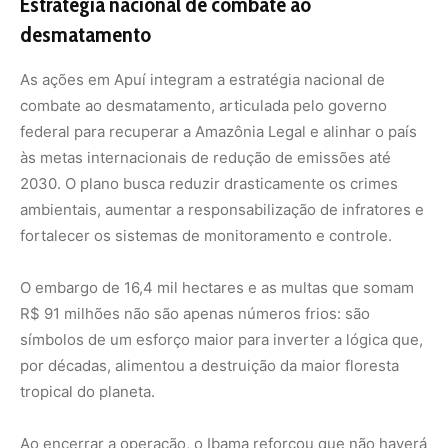
símbolos de um esforço maior para inverter a lógica que,
por décadas, alimentou a destruição da maior floresta
tropical do planeta.
Ao encerrar a operação, o Ibama reforçou que não haverá
tolerância com práticas que tentam driblar a fiscalização,
sejam elas queimadas ilegais ou o uso de substâncias
químicas para matar a floresta silenciosamente. Cada
hectare embargado e cada equipamento apreendido
representam não apenas a contenção de um crime, mas a
reafirmação de uma política pública de Estado voltada
para a proteção da Amazônia e dos povos que dela
dependem.