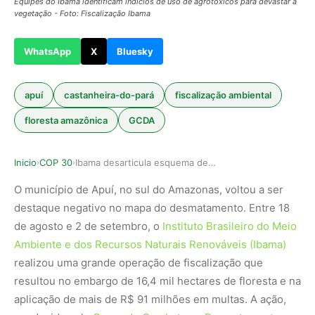
Equipes do Ibama identificam indícios de uso de agrotóxicos para devastar a
vegetação - Foto: Fiscalização Ibama
WhatsApp
X
Bluesky
apuí
castanheira-do-pará
fiscalização ambiental
floresta amazônica
GCDA
Inicio
COP 30
Ibama desarticula esquema de desmatamento ilega…
›
›
O município de Apuí, no sul do Amazonas, voltou a ser
destaque negativo no mapa do desmatamento. Entre 18
de agosto e 2 de setembro, o
Instituto Brasileiro do Meio
Ambiente e dos Recursos Naturais Renováveis (Ibama)
realizou uma grande operação de fiscalização que
resultou no embargo de 16,4 mil hectares de floresta e na
aplicação de mais de R$ 91 milhões em multas. A ação,