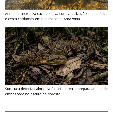
Surucucu detecta calor pela fosseta loreal e prepara ataque de
emboscada no escuro da floresta
Últimas noticias
“A chuva carrega um inventário da copa”: o
método que encontrou...
7 de agosto de 2026
Araponga combina caixa torácica adaptada e
canto metálico para alcançar a...
7 de agosto de 2026
Curicaca enfia o bico curvo no solo mole e
encontra presas...