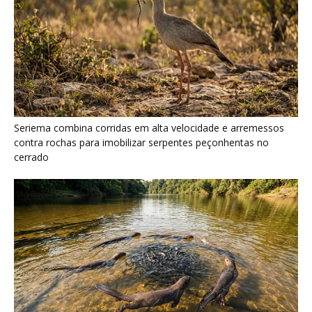
Ariranha sincroniza caça coletiva com vocalização subaquática
e cerca cardumes em rios rasos da Amazônia