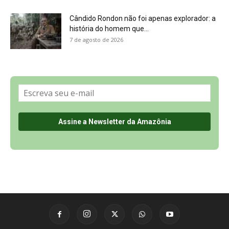
Sobre a Revista Amazônia
Contato
Política de Privacidade, LGPD e RGPD
Termos de Serviço
Últimas Notícias
🌎 Español
©