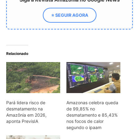
Pará lidera risco de
Amazonas celebra queda
desmatamento na
de 99,85% no
Amazônia em 2026,
desmatamento e 85,43%
aponta PrevisIA
nos focos de calor
segundo o ipaam
Municípios com maior
produção de gado no
Amazonas lideram focos
de incêndio florestal
ARTIGOS RELACIONADOS
Mais do autor
Araponga combina caixa torácica
adaptada e canto metálico para