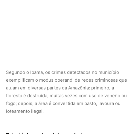
fogo; depois, a área é convertida em pasto, lavoura ou
loteamento ilegal.
Estratégia nacional de combate ao
desmatamento
As ações em Apuí integram a estratégia nacional de
combate ao desmatamento, articulada pelo governo
federal para recuperar a Amazônia Legal e alinhar o país
às metas internacionais de redução de emissões até
2030. O plano busca reduzir drasticamente os crimes
ambientais, aumentar a responsabilização de infratores e
fortalecer os sistemas de monitoramento e controle.
O embargo de 16,4 mil hectares e as multas que somam
R$ 91 milhões não são apenas números frios: são