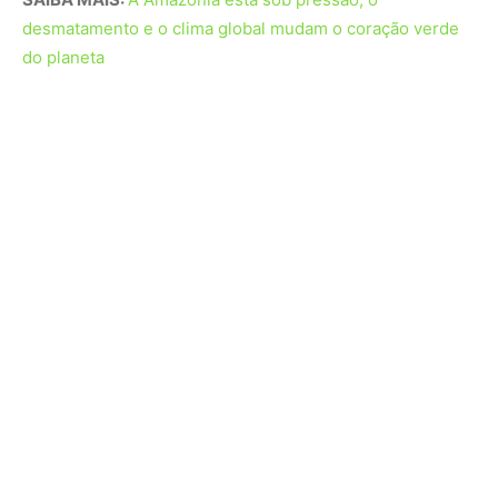
Foram recolhidos dois tratores, duas motosserras, duas
motocicletas sem placa e um volume expressivo de
madeira ilegal — 116 metros cúbicos, entre toras e
madeira serrada. Parte desse material incluía
castanheira-do-pará (Bertholletia excelsa), espécie
ameaçada de extinção e protegida por lei.
Esses itens apreendidos terão destinação social, em