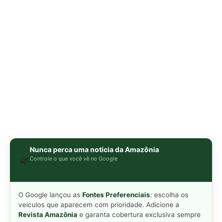
O Google lançou as
Fontes Preferenciais
: escolha os
veículos que aparecem com prioridade. Adicione a
Revista Amazônia
e garanta cobertura exclusiva sempre
em destaque.
Adicionar Revista Amazônia como Fonte
Preferencial
Como funciona em 3 passos:
1. Pesquise qualquer assunto no Google
2. Toque no ⭐ ao lado de
"Principais Notícias"
3. Busque
Revista Amazônia
e marque a caixa — pronto!
MAIS LIDAS DA SEMANA