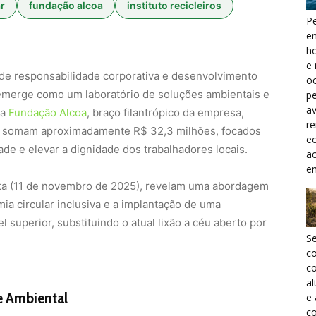
r
fundação alcoa
instituto recicleiros
Pe
e
h
e 
de responsabilidade corporativa e desenvolvimento
oc
, emerge como um laboratório de soluções ambientais e
pe
a
 a
Fundação Alcoa
, braço filantrópico da empresa,
r
e somam aproximadamente R$ 32,3 milhões, focados
ec
de e elevar a dignidade dos trabalhadores locais.
a
e
ta (11 de novembro de 2025), revelam uma abordagem
ia circular inclusiva e a implantação de uma
 superior, substituindo o atual lixão a céu aberto por
S
c
co
al
 e Ambiental
e
co