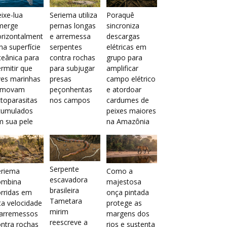
ixe-lua
Seriema utiliza
Poraquê
merge
pernas longas
sincroniza
orizontalment
e arremessa
descargas
na superfície
serpentes
elétricas em
eânica para
contra rochas
grupo para
rmitir que
para subjugar
amplificar
ves marinhas
presas
campo elétrico
emovam
peçonhentas
e atordoar
toparasitas
nos campos
cardumes de
cumulados
peixes maiores
m sua pele
na Amazônia
Serpente
eriema
Como a
escavadora
ombina
majestosa
brasileira
rridas em
onça pintada
Tametara
ta velocidade
protege as
mirim
 arremessos
margens dos
reescreve a
ntra rochas
rios e sustenta