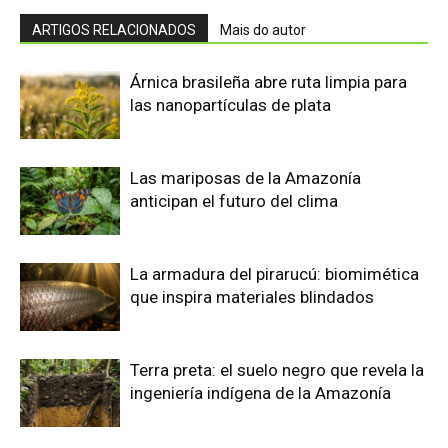
Terra preta: el suelo negro que revela la
ingeniería indígena de la Amazonía
El sonar de los murciélagos
amazónicos que inspira radares y
bastones electrónicos
La piel del delfín de río inspira un
revestimiento naval biomimético que
ahorra combustible
Edição atual da Revista