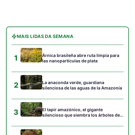
El tapir amazónico, el gigante
3
silencioso que siembra los árboles del
futuro
El agutí olvidadizo que siembra los
4
castaños gigantes del Amazonas
El sapo esmeralda que vivía escondido
5
a diez metros de altura en la Amazonía
Gostou desta reportagem?
Siga a Revista Amazônia no Google News
⭐ SEGUIR AGORA