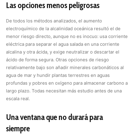
escala real.
Una ventana que no durará para
siempre
La comercialización ya avanza: startups respaldadas por
inversores venden créditos de carbono marino a
empresas como Stripe y British Airways, mientras las
emisiones globales siguen subiendo. Los autores
advierten que la presión para desplegar estas técnicas
rápido, sin entender los riesgos, puede crecer a medida
que empeoran los daños climáticos. Por eso defienden
investigación transparente que descarte las opciones
dañinas y verifique las prometedoras. Puede que ninguna
intervención sea lo bastante segura para aplicarse a gran
escala, pero esa decisión, dicen, debe guiarse por la
evidencia y no por el miedo, el mercado o la ideología.