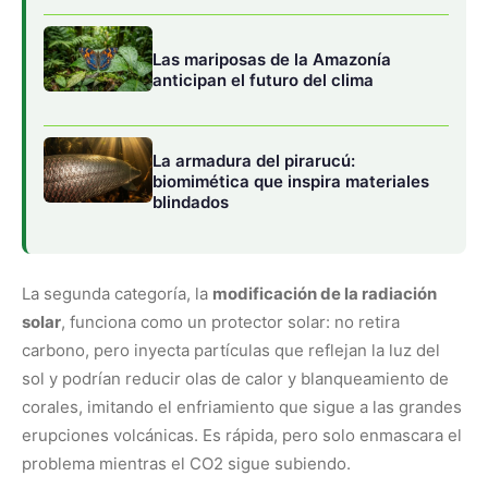
sol y podrían reducir olas de calor y blanqueamiento de
corales, imitando el enfriamiento que sigue a las grandes
erupciones volcánicas. Es rápida, pero solo enmascara el
problema mientras el CO2 sigue subiendo.
Dónde está el riesgo para la vida marina
Atraer más dióxido de carbono al océano puede agravar
la
acidificación
, que ya debilita las conchas de las ostras
y daña corales y plancton, base de la cadena alimentaria.
Los métodos biológicos, además, dependen de
nutrientes: fertilizar la superficie en una zona puede
asfixiar las aguas de abajo o perjudicar la pesca a miles
de kilómetros, al agotar nutrientes que las corrientes
llevarían a zonas productivas. Los cambios en la
composición del fitoplancton se propagan por toda la