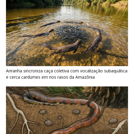
Serpente escavadora brasileira Tametara mirim reescreve a
evolução dos répteis
Últimas noticias
El tapir amazónico, el gigante silencioso que
siembra los árboles del...
6 de agosto de 2026