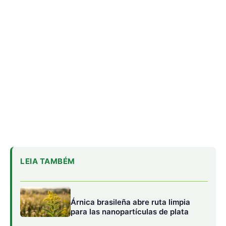
Árnica brasileña abre ruta limpia
para las nanopartículas de plata
Las mariposas de la Amazonía
anticipan el futuro del clima
La armadura del pirarucú:
biomimética que inspira materiales
blindados
La segunda categoría, la
modificación de la radiación
solar
, funciona como un protector solar: no retira
carbono, pero inyecta partículas que reflejan la luz del