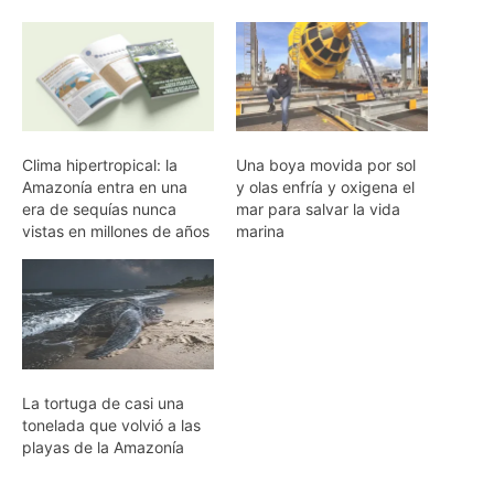
La tortuga de casi una
tonelada que volvió a las
playas de la Amazonía
ARTIGOS RELACIONADOS
Mais do autor
Árnica brasileña abre ruta limpia para
las nanopartículas de plata
Las mariposas de la Amazonía
anticipan el futuro del clima
La armadura del pirarucú: biomimética
que inspira materiales blindados