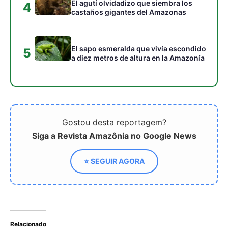
Relacionado
Clima hipertropical: la
Una boya movida por sol
Amazonía entra en una
y olas enfría y oxigena el
era de sequías nunca
mar para salvar la vida
vistas en millones de años
marina