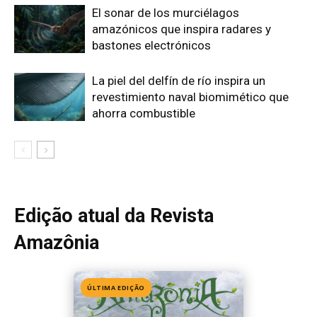
Amazônia
ÚLTIMA EDIÇÃO
Edição 155
· Julho 2026
📖 Ler agora