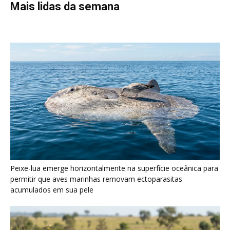
permitir que aves marinhas removam ectoparasitas
acumulados em sua pele
Seriema utiliza pernas longas e arremessa serpentes contra
rochas para subjugar presas peçonhentas nos campos