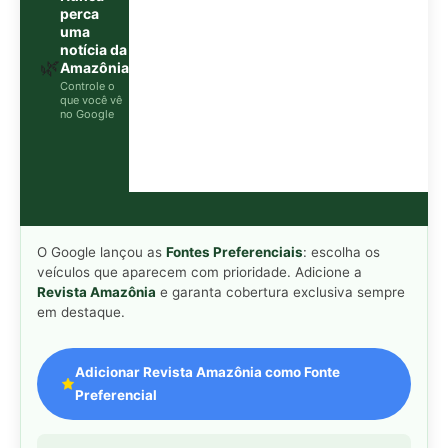
perca
uma
notícia da
🌿
Amazônia
Controle o
que você vê
no Google
O Google lançou as
Fontes Preferenciais
: escolha os
veículos que aparecem com prioridade. Adicione a
Revista Amazônia
e garanta cobertura exclusiva sempre
em destaque.
Adicionar Revista Amazônia como Fonte
Preferencial