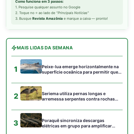
Como funciona em 3 passos:
1. Pesquise qualquer assunto no Google
2. Toque no ⭐ ao lado de
"Principais Notícias"
3. Busque
Revista Amazônia
e marque a caixa — pronto!
MAIS LIDAS DA SEMANA
Peixe-lua emerge horizontalmente na
1
superfície oceânica para permitir que
aves marinhas removam ectoparasitas
acumulados em sua pele
Seriema utiliza pernas longas e
2
arremessa serpentes contra rochas
para subjugar presas peçonhentas nos
campos
Poraquê sincroniza descargas
3
elétricas em grupo para amplificar
campo elétrico e atordoar cardumes de