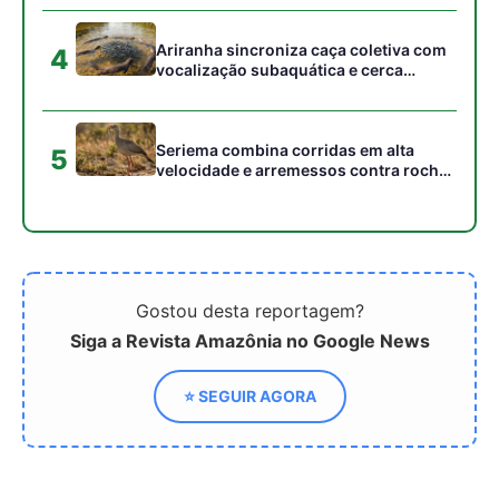
peixes maiores na Amazônia
Ariranha sincroniza caça coletiva com
4
vocalização subaquática e cerca
cardumes em rios rasos da Amazônia
Seriema combina corridas em alta
5
velocidade e arremessos contra rochas
para imobilizar serpentes peçonhentas
no cerrado
Gostou desta reportagem?
Siga a Revista Amazônia no Google News
⭐ SEGUIR AGORA