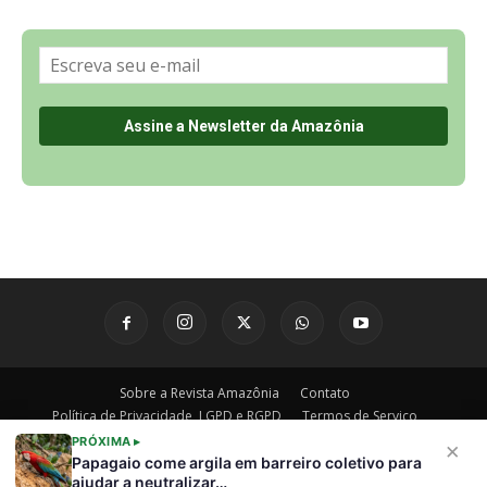
Sobre a Revista Amazônia
Contato
Política de Privacidade, LGPD e RGPD
Termos de Serviço
Últimas Notícias
🌎 Español
PRÓXIMA ▸
×
Papagaio come argila em barreiro coletivo para
©
ajudar a neutralizar…