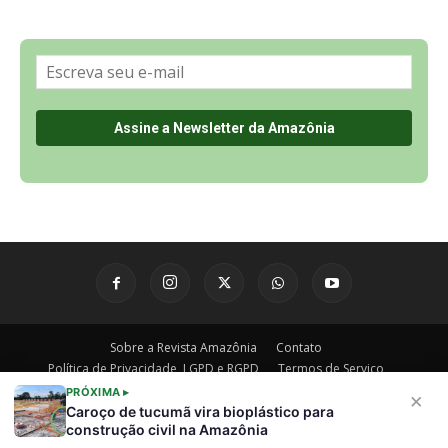
Sobre a Revista Amazônia
Contato
Política de Privacidade, LGPD e RGPD
Termos de Serviço
Últimas Notícias
🌎 Español
©
PRÓXIMA ▸
×
Caroço de tucumã vira bioplástico para
construção civil na Amazônia