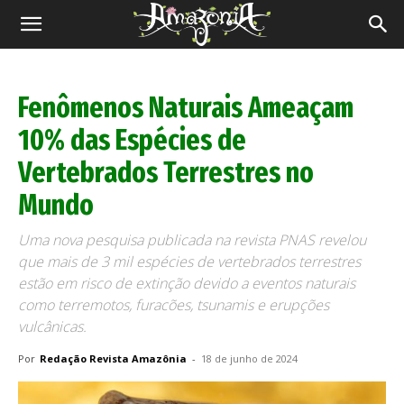
Revista
Amazônia
Fenômenos Naturais Ameaçam
10% das Espécies de
Vertebrados Terrestres no
Mundo
Uma nova pesquisa publicada na revista PNAS revelou
que mais de 3 mil espécies de vertebrados terrestres
estão em risco de extinção devido a eventos naturais
como terremotos, furacões, tsunamis e erupções
vulcânicas.
Por
Redação Revista Amazônia
-
18 de junho de 2024