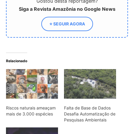
Riscos naturais ameaçam
Falta de Base de Dados
mais de 3.000 espécies
Desafia Automatização de
Pesquisas Ambientais
Conheça o sapo
fluorescente da Serra da
Mantiqueira: uma joia da
Mata Atlântica
ARTIGOS RELACIONADOS
Mais do autor
Caroço de tucumã vira bioplástico para
construção civil na Amazônia