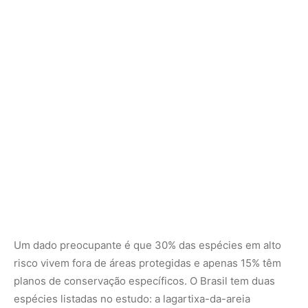
Um dado preocupante é que 30% das espécies em alto
risco vivem fora de áreas protegidas e apenas 15% têm
planos de conservação específicos. O Brasil tem duas
espécies listadas no estudo: a lagartixa-da-areia
(Liolaemus lutzae) e o sapo-de-barriga-vermelha
(Melanophryniscus cambaraensis).
Os furacões são os únicos fenômenos naturais
estudados que têm ligação direta com o aquecimento
global. O Painel Intergovernamental sobre Mudanças
Climáticas (IPCC) prevê um aumento na frequência
desses eventos extremos.
“Espécies que sobreviveram a eventos naturais no
passado podem ter maior resistência a novos desastres,
mas a combinação de fenômenos naturais e impactos
humanos pode ser insuperável”, alerta Gonçalves,