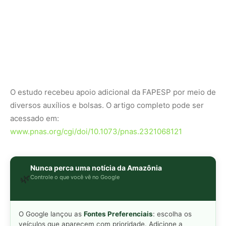
Nunca perca uma notícia da Amazônia
🌿
Controle o que você vê no Google
O Google lançou as
Fontes Preferenciais
: escolha os
veículos que aparecem com prioridade. Adicione a
Revista Amazônia
e garanta cobertura exclusiva sempre
em destaque.
Adicionar Revista Amazônia como Fonte
Preferencial
Como funciona em 3 passos:
1. Pesquise qualquer assunto no Google
2. Toque no ⭐ ao lado de
"Principais Notícias"
3. Busque
Revista Amazônia
e marque a caixa — pronto!