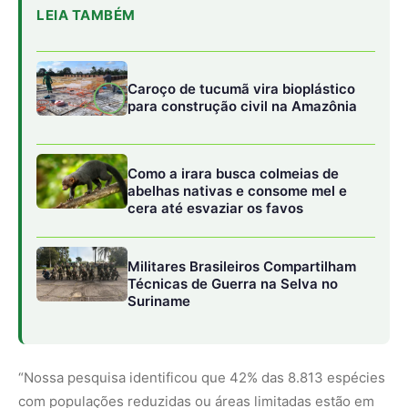
Suriname
“Nossa pesquisa identificou que 42% das 8.813 espécies
com populações reduzidas ou áreas limitadas estão em
regiões propensas a desastres naturais, o que ameaça
seriamente seu futuro”, explicou Fernando Gonçalves,
principal autor do estudo, realizado em parte durante seu
pós-doutorado no Instituto de Biociências da
Universidade Estadual Paulista (IB-Unesp), em Rio Claro.
O estudo integra as atividades do Centro de Pesquisa em
Biodiversidade e Mudanças do Clima (CBioClima), um
Centro de Pesquisa, Inovação e Difusão (CEPID) apoiado
pela FAPESP.