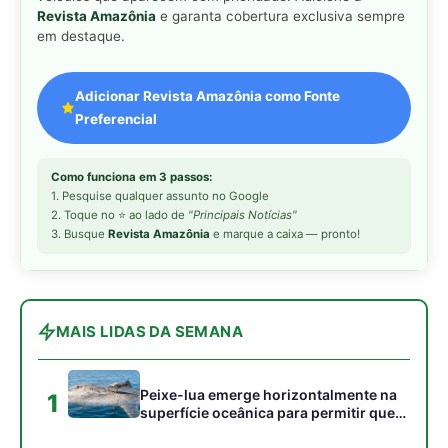
MAIS LIDAS DA SEMANA
Peixe-lua emerge horizontalmente na
1
superfície oceânica para permitir que
aves marinhas removam ectoparasitas
acumulados em sua pele
Seriema utiliza pernas longas e
2
arremessa serpentes contra rochas
para subjugar presas peçonhentas nos
campos
Ariranha sincroniza caça coletiva com
3
vocalização subaquática e cerca
cardumes em rios rasos da Amazônia
Surucucu detecta calor pela fosseta
4
loreal e prepara ataque de emboscada
no escuro da floresta
Casal de joão-de-barro constrói ninho
5
novo a cada estação e deixa a antiga