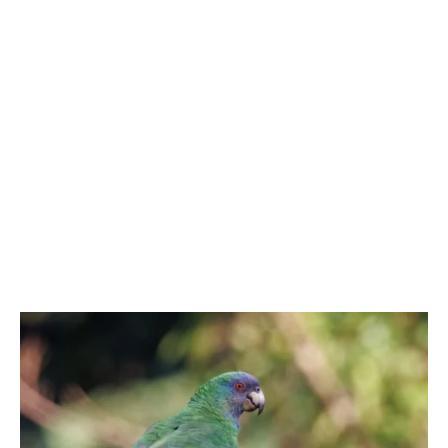
Das espécies em risco devido a fenômenos naturais, 70%
habitam ilhas, e 34% estão nos Neotrópicos, que vão do
sul do México ao norte da Argentina. No Caribe e golfo
do México, furacões são a principal ameaça, enquanto no
Anel de Fogo do Pacífico, que inclui áreas dos Andes e a