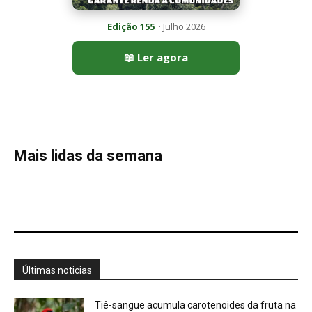
Últimas noticias
Tiê-sangue acumula carotenoides da fruta na
plumagem e só o macho...
8 de agosto de 2026
Aruá respira com pulmão e brânquias, usa
sifão até a superfície...
8 de agosto de 2026
Tanajura voa uma única vez, descarta as asas
e leva fungo...
8 de agosto de 2026
El Niño 2026/2027: painel reúne ações de
governos no Brasil
8 de agosto de 2026