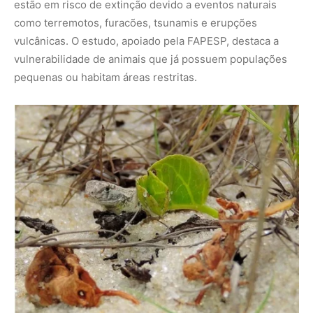
estão em risco de extinção devido a eventos naturais
como terremotos, furacões, tsunamis e erupções
vulcânicas. O estudo, apoiado pela FAPESP, destaca a
vulnerabilidade de animais que já possuem populações
pequenas ou habitam áreas restritas.