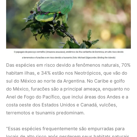
costa oeste dos Estados Unidos e Canadá, vulcões,
terremotos e tsunamis predominam.
“Essas espécies frequentemente são empurradas para
locais de alto risco após perderem seus habitats naturais
devido ao desmatamento, por exemplo”, comentou Mauro
Galetti, professor do IB-Unesp e um dos coordenadores
do estudo. A rã-foguete-de-quito (Colostethus
jacobuspetersi) é um exemplo, agora restrita a áreas ao
redor do vulcão Cotopaxi, no Equador.
Os pesquisadores determinaram que 2.001 espécies
estão em alto risco, com 25% ou mais de sua distribuição
em áreas propensas a desastres naturais. Para 16%
dessas espécies, duas ou mais ameaças naturais são
comuns em seus habitats.