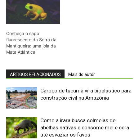
Como a irara busca colmeias de
abelhas nativas e consome mel e cera
até esvaziar os favos
Militares Brasileiros Compartilham
Técnicas de Guerra na Selva no
Suriname
Eletrificação é a “maneira mais segura
de proteger cidadãos”, diz presidente
COP31
Primeiro animal com lateralidade
surgiu com 'minhoca' pré-histórica
UFPR é Centro Embrapii para