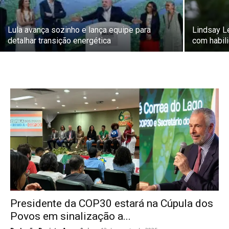
Lula avança sozinho e lança equipe para
Lindsay L
detalhar transição energética
com habil
Presidente da COP30 estará na Cúpula dos
Povos em sinalização a...