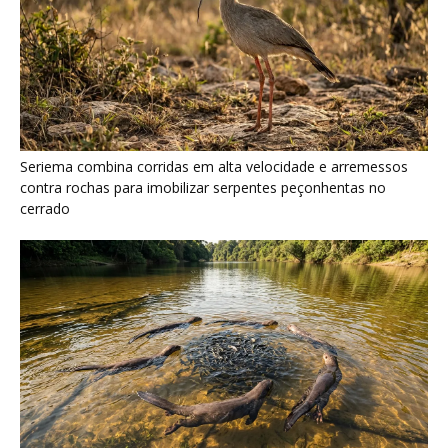
Ariranha sincroniza caça coletiva com vocalização subaquática
e cerca cardumes em rios rasos da Amazônia