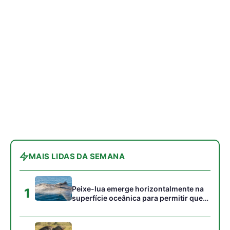
Peixe-lua emerge horizontalmente na
1
superfície oceânica para permitir que
aves marinhas removam ectoparasitas
acumulados em sua pele
Seriema utiliza pernas longas e
2
arremessa serpentes contra rochas
para subjugar presas peçonhentas nos
campos
Poraquê sincroniza descargas
3
elétricas em grupo para amplificar
campo elétrico e atordoar cardumes de
peixes maiores na Amazônia
Ariranha sincroniza caça coletiva com
4
vocalização subaquática e cerca
cardumes em rios rasos da Amazônia
Surucucu detecta calor pela fosseta
5
loreal e prepara ataque de emboscada
no escuro da floresta