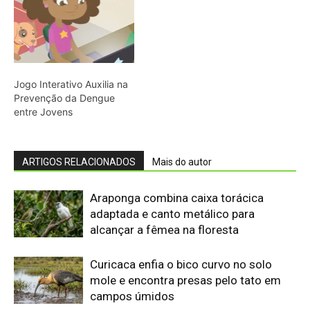
alcançar a fêmea na floresta
Curicaca enfia o bico curvo no solo
mole e encontra presas pelo tato em
campos úmidos
Jacaré-açu usa osteodermos
vascularizados do dorso para trocar
calor e controlar a temperatura na
Amazônia
Quero-quero usa esporão na asa em
voo rasante para afastar animais
maiores e proteger o ninho camuflado
no campo
Filhotes de tartaruga-da-amazônia
vocalizam dentro do ovo e sincronizam
a saída coletiva do ninho até a água