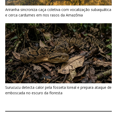
Surucucu detecta calor pela fosseta loreal e prepara ataque de
emboscada no escuro da floresta
Últimas noticias
Araponga combina caixa torácica adaptada e
canto metálico para alcançar a...
7 de agosto de 2026
“A chuva carrega um inventário da copa”: o
método que encontrou...
7 de agosto de 2026
Curicaca enfia o bico curvo no solo mole e
encontra presas...
7 de agosto de 2026