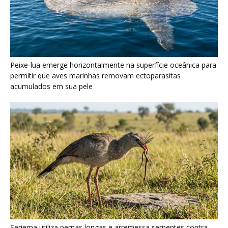
Seriema utiliza pernas longas e arremessa serpentes contra
rochas para subjugar presas peçonhentas nos campos
Poraquê sincroniza descargas elétricas em grupo para
amplificar campo elétrico e atordoar cardumes de peixes