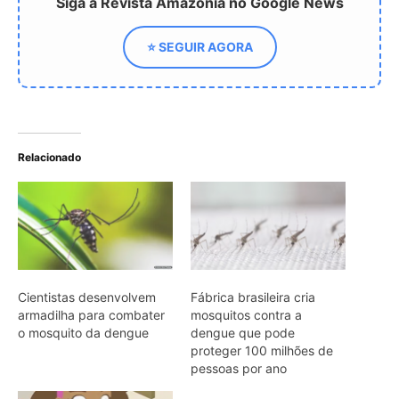
Cientistas desenvolvem
Fábrica brasileira cria
armadilha para combater
mosquitos contra a
o mosquito da dengue
dengue que pode
proteger 100 milhões de
pessoas por ano
Jogo Interativo Auxilia na
Prevenção da Dengue
entre Jovens
ARTIGOS RELACIONADOS
Mais do autor
Araponga combina caixa torácica
adaptada e canto metálico para