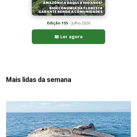
Peixe-lua emerge horizontalmente na superfície oceânica para
permitir que aves marinhas removam ectoparasitas
acumulados em sua pele