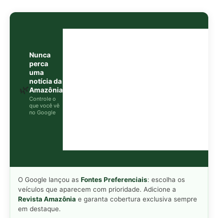
O Google lançou as
Fontes Preferenciais
: escolha os
veículos que aparecem com prioridade. Adicione a
Revista Amazônia
e garanta cobertura exclusiva sempre
em destaque.
Adicionar Revista Amazônia como Fonte
Preferencial
Como funciona em 3 passos:
1. Pesquise qualquer assunto no Google
2. Toque no ⭐ ao lado de
"Principais Notícias"
3. Busque
Revista Amazônia
e marque a caixa — pronto!