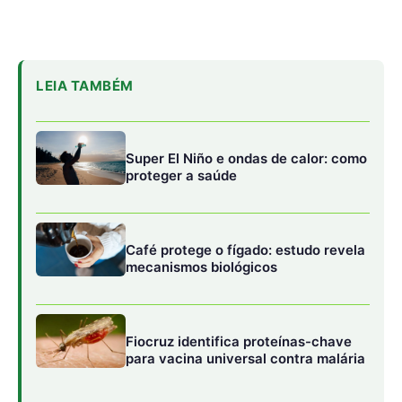
Fiocruz identifica proteínas-chave
para vacina universal contra malária
Os resultados preliminares do estudo, divulgados em
versão preprint no repositório medRxiv, apontam para
uma revolução no monitoramento e controle da dengue.
O modelo computacional, denominado PCINet, foi testado
em 200 quarteirões da cidade de Campinas, onde se
mostrou capaz de prever as condições das fachadas dos
edifícios com base apenas em fotografias.
Francisco Chiaravalloti Neto, coordenador do estudo e
professor do Laboratório de Análise Espacial em Saúde
(Laes) da Faculdade de Saúde Pública (FSP-USP),