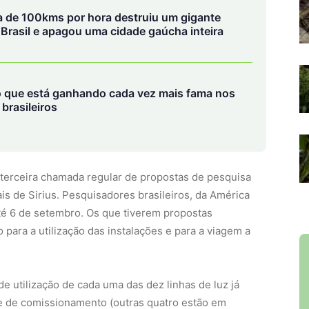
 terceira chamada regular de propostas de pesquisa
is de Sirius. Pesquisadores brasileiros, da América
té 6 de setembro. Os que tiverem propostas
o para a utilização das instalações e para a viagem a
de utilização de cada uma das dez linhas de luz já
se de comissionamento (outras quatro estão em
ção de sítios ativos de proteínas, e de como os
es por processos de oxidação ou redução, ao estudo de
s de temperatura, pressão ou campo magnético, que
dades físicas ou químicas, como é o caso dos
ntes elétricas sem resistência.