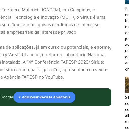
Pe
 Energia e Materiais (CNPEM), em Campinas, e
e
ência, Tecnologia e Inovação (MCTI), o Sirius é uma
h
da sem ônus em pesquisas científicas de interesse
e 
s empresariais de interesse privado.
oc
pe
a
ma de aplicações, já em curso ou potenciais, é enorme,
r
rry Westfahl Junior, diretor do Laboratório Nacional
ec
á instalado. A “4ª Conferência FAPESP 2023: Sirius:
a
e
 um síncrotron quarta geração”, apresentada na sexta-
l da Agência FAPESP no YouTube.
S
 Google
⭐ Adicionar Revista Amazônia
c
co
al
e
co