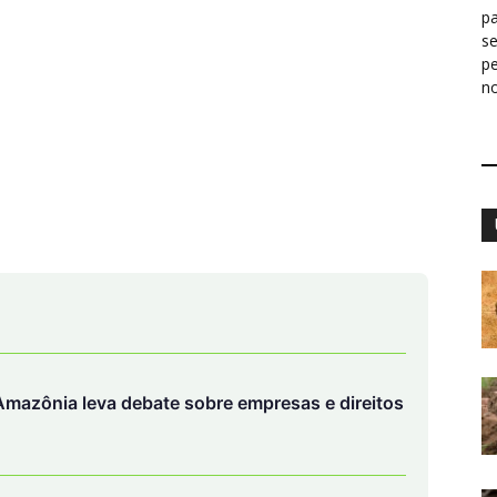
pa
s
p
n
mazônia leva debate sobre empresas e direitos
ca de 100kms por hora destruiu um gigante
o Brasil e apagou uma cidade gaúcha inteira
 que está ganhando cada vez mais fama nos
brasileiros