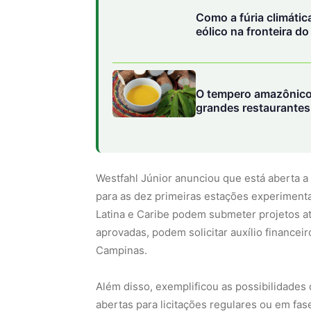
Westfahl Júnior anunciou que está aberta a
para as dez primeiras estações experimenta
Latina e Caribe podem submeter projetos a
aprovadas, podem solicitar auxílio financeir
Campinas.
Além disso, exemplificou as possibilidades 
abertas para licitações regulares ou em fa
construção). Os resultados vão da visualiza
elétrons são transferidos deles ou para el
materiais submetidos a condições extrema
passam por isso a apresentar novas proprie
supercondutores, capazes de conduzir corre