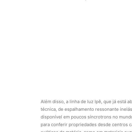
Além disso, a linha de luz Ipê, que já está
técnica, de espalhamento ressonante inelást
disponível em poucos síncrotrons no mundo
para conferir propriedades desde centros c
exóticos da matéria, como em materiais sup
Acelerador de partículas
O Sirius é, fundamentalmente, um acelerador
entre ele e outros aceleradores, como o gig
fronteira franco-suíça. No LHC, dois feixe