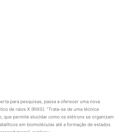
 aberta para pesquisas, passa a oferecer uma nova
ico de raios X (RIXS). “Trata-se de uma técnica
, que permite elucidar como os elétrons se organizam
atalíticos em biomoléculas até a formação de estados
ercondutores”, explicou.
 de partículas. E Westfahl Júnior explicou a diferença
antesco Large Hadron Collider (LHC), instalado na
s de hádrons (principalmente prótons) deslocam-se pelo