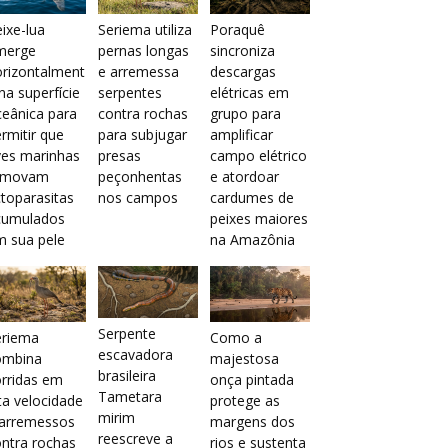
ixe-lua
Seriema utiliza
Poraquê
merge
pernas longas
sincroniza
orizontalment
e arremessa
descargas
na superfície
serpentes
elétricas em
eânica para
contra rochas
grupo para
rmitir que
para subjugar
amplificar
ves marinhas
presas
campo elétrico
emovam
peçonhentas
e atordoar
toparasitas
nos campos
cardumes de
cumulados
peixes maiores
m sua pele
na Amazônia
Serpente
eriema
Como a
escavadora
ombina
majestosa
brasileira
rridas em
onça pintada
Tametara
ta velocidade
protege as
mirim
 arremessos
margens dos
reescreve a
ntra rochas
rios e sustenta