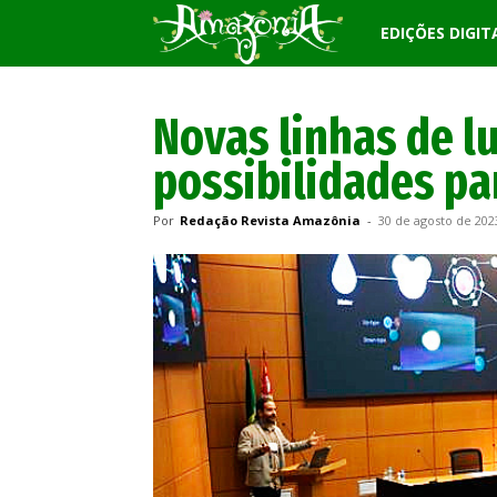
Revista
EDIÇÕES DIGIT
Amazônia
Novas linhas de l
possibilidades par
Por
Redação Revista Amazônia
-
30 de agosto de 202