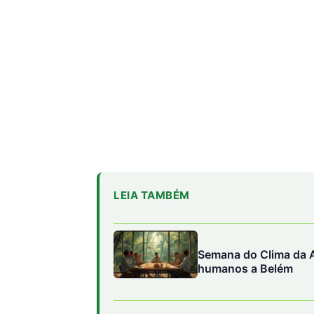
LEIA TAMBÉM
Semana do Clima da A
humanos a Belém
Como a fúria climáti
eólico na fronteira d
O tempero amazônico
grandes restaurantes 