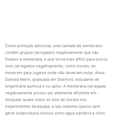
engenharia química e co-autor. A membrana carregada
negativamente provou ser altamente eficiente em
bloquear quase todos os íons de cloreto nos
experimentos da equipe, e seu sistema operou sem
gerar subprodutos tóxicos como água sanitária e cloro.
Além de projetar um sistema de membrana de água do
mar para hidrogênio, o estudo também fornece uma
melhor compreensão geral de como os íons da água do
mar se movem através das membranas, disseram os
pesquisadores.
Esse conhecimento pode ajudar os cientistas a projetar
membranas mais fortes para outras aplicações, como a
produção de gás oxigênio.
“Também há algum interesse em usar a eletrólise para
produzir oxigênio”, disse Marin. “Entender o fluxo de íons
e a conversão em nosso sistema de membrana bipolar