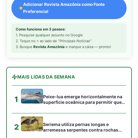
superfície oceânica para permitir que
aves marinhas removam ectoparasitas
acumulados em sua pele
Seriema utiliza pernas longas e
2
arremessa serpentes contra rochas
para subjugar presas peçonhentas nos
campos
Poraquê sincroniza descargas
3
elétricas em grupo para amplificar
campo elétrico e atordoar cardumes de
peixes maiores na Amazônia
Ariranha sincroniza caça coletiva com
4
vocalização subaquática e cerca
cardumes em rios rasos da Amazônia
Surucucu detecta calor pela fosseta
5
loreal e prepara ataque de emboscada
no escuro da floresta