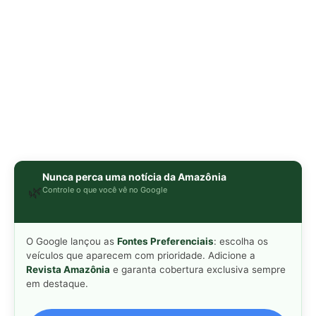
O Google lançou as
Fontes Preferenciais
: escolha os
veículos que aparecem com prioridade. Adicione a
Revista Amazônia
e garanta cobertura exclusiva sempre
em destaque.
Adicionar Revista Amazônia como Fonte
Preferencial
Como funciona em 3 passos:
1. Pesquise qualquer assunto no Google
2. Toque no ⭐ ao lado de
"Principais Notícias"
3. Busque
Revista Amazônia
e marque a caixa — pronto!
MAIS LIDAS DA SEMANA
Peixe-lua emerge horizontalmente na
1