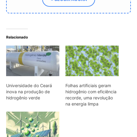
na energia limpa
Energia com H Maiúsculo:
Hidrogênio Verde - A
Promessa de um Futuro
Sustentável
ARTIGOS RELACIONADOS
Mais do autor
Filhotes de tartaruga-da-amazônia
vocalizam dentro do ovo e sincronizam
a saída coletiva do ninho até a água
O calor está mudando a chance de