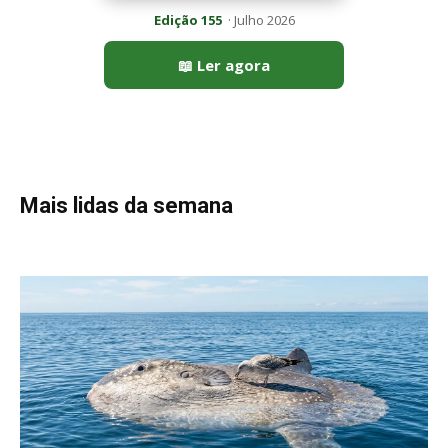
Peixe-lua emerge horizontalmente na superfície oceânica para
permitir que aves marinhas removam ectoparasitas
acumulados em sua pele