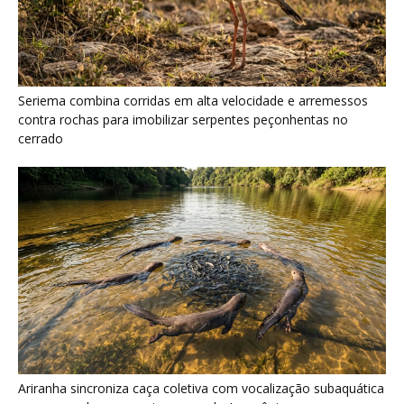
Ariranha sincroniza caça coletiva com vocalização subaquática
e cerca cardumes em rios rasos da Amazônia
Surucucu detecta calor pela fosseta loreal e prepara ataque de
emboscada no escuro da floresta