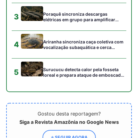
Gostou desta reportagem?
Siga a Revista Amazônia no Google News
⭐ SEGUIR AGORA
Relacionado
Universidade do Ceará
Folhas artificiais geram
inova na produção de
hidrogênio com eficiência
hidrogênio verde
recorde, uma revolução