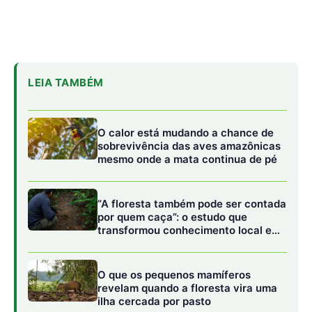
transformou conhecimento local em
mapa da fauna
O que os pequenos mamíferos
revelam quando a floresta vira uma
ilha cercada por pasto
Eles começaram seu projeto controlando o elemento
mais prejudicial ao sistema de água do mar – o cloreto,
disse Joseph Perryman, pesquisador de pós-doutorado
do SLAC e de Stanford. “Existem muitas espécies
reativas na água do mar que podem interferir na reação
água-hidrogênio, e o cloreto de sódio, que torna a água
do mar salgada, é um dos principais culpados”, disse
Perryman. “Em particular, o cloreto que chega ao ânodo e
oxida reduzirá a vida útil de um sistema de eletrólise e
pode realmente se tornar inseguro devido à natureza