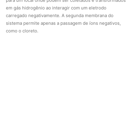
Como proteção adicional, uma camada de membrana
contém grupos carregados negativamente que são
fixados à membrana, o que torna mais difícil para outros
íons carregados negativamente, como cloreto, se
moverem para lugares onde não deveriam estar, disse
Daniela Marin, graduada em Stanford. estudante de