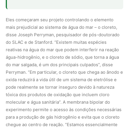
tóxica dos produtos de oxidação que incluem cloro
molecular e água sanitária”. A membrana bipolar do
experimento permite o acesso às condições necessárias
para a produção de gás hidrogênio e evita que o cloreto
chegue ao centro de reação. “Estamos essencialmente
dobrando as maneiras de interromper essa reação de
cloreto”, disse Perryman.
Uma casa para o hidrogênio
O sistema de membrana ideal executaria três funções
principais: separar os gases hidrogênio e oxigênio da
água do mar; ajudam a mover apenas os íons úteis de
hidrogênio e hidróxido enquanto restringem outros íons
da água do mar; e ajudam a prevenir reações
indesejadas. Capturar todos os três juntos é difícil, e a
pesquisa da equipe é voltada para a exploração de