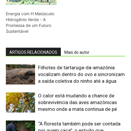
sobrevivência das aves amazônicas
mesmo onde a mata continua de pé
“A floresta também pode ser contada
por quem caça”: o estudo que
transformou conhecimento local em
mapa da fauna
O que os pequenos mamíferos revelam
quando a floresta vira uma ilha cercada
por pasto
Eu acompanhei o relógio de um
pequeno primata amazônico e descobri
que o ambiente também marca seu
comportamento
Saracura distribui o peso dos dedos