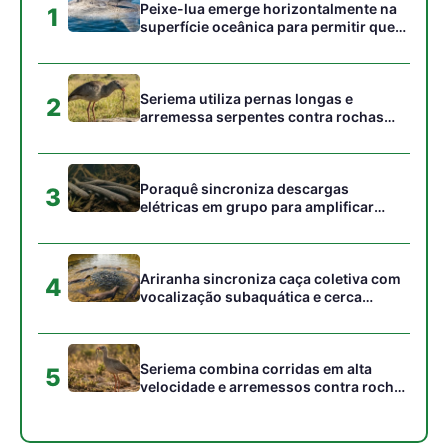
Seriema combina corridas em alta
5
velocidade e arremessos contra rochas
para imobilizar serpentes peçonhentas
no cerrado
Gostou desta reportagem?
Siga a Revista Amazônia no Google News
⭐ SEGUIR AGORA
Relacionado