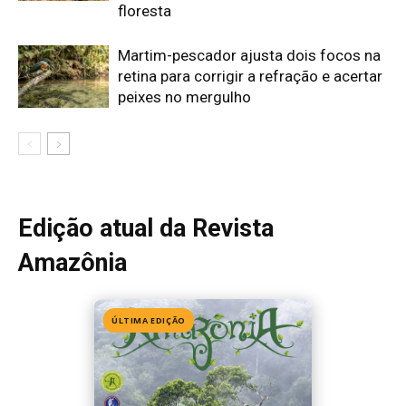
ÚLTIMA EDIÇÃO
Edição 155
· Julho 2026
📖 Ler agora