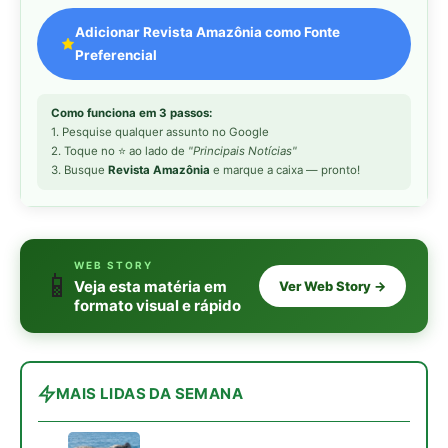
MAIS LIDAS DA SEMANA
Peixe-lua emerge horizontalmente na
1
superfície oceânica para permitir que
aves marinhas removam ectoparasitas
acumulados em sua pele
Seriema utiliza pernas longas e
2
arremessa serpentes contra rochas
para subjugar presas peçonhentas nos
campos
Poraquê sincroniza descargas
3
elétricas em grupo para amplificar
campo elétrico e atordoar cardumes de
peixes maiores na Amazônia
Ariranha sincroniza caça coletiva com
4
vocalização subaquática e cerca
cardumes em rios rasos da Amazônia