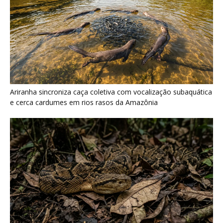
Surucucu detecta calor pela fosseta loreal e prepara ataque de
emboscada no escuro da floresta
Últimas noticias
“A floresta protegida também protege a
saúde”: o estudo que encontrou...
7 de agosto de 2026
Cientistas descobriram que a Amazônia "fala"