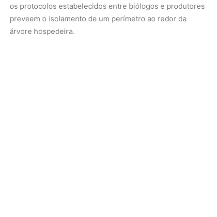
Essa cooperação técnica traz vantagens que ultrapassam
a esfera da conservação biológica estrita. Proprietários
rurais que abraçam a proteção de espécies de topo em
suas terras ganham um selo de conformidade ambiental
espontâneo, agregando valor reputacional aos seus
produtos em um mercado internacional cada vez mais
exigente em relação a critérios de sustentabilidade. A
presença da harpia na fazenda atesta de forma