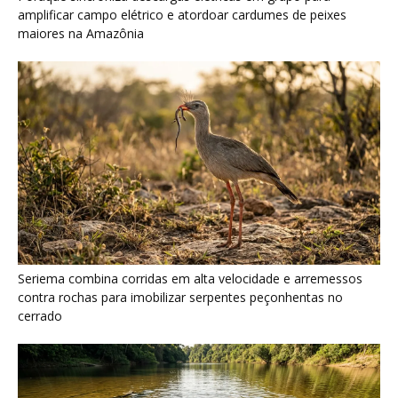
contra rochas para imobilizar serpentes peçonhentas no
cerrado
Ariranha sincroniza caça coletiva com vocalização subaquática
e cerca cardumes em rios rasos da Amazônia