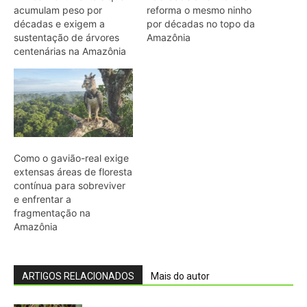
Amazônia
ARTIGOS RELACIONADOS
Mais do autor
Saracura distribui o peso dos dedos
sobre plantas flutuantes e corre para
escapar em áreas alagadas
Franja nas penas da coruja quebra a
turbulência do ar e elimina o ruído do
voo sobre a presa
Biguá mantém penas pouco
impermeáveis para mergulhar e seca
as asas ao sol após a pesca
Osso hioide do pica-pau contorna o
crânio e amortece impactos repetidos