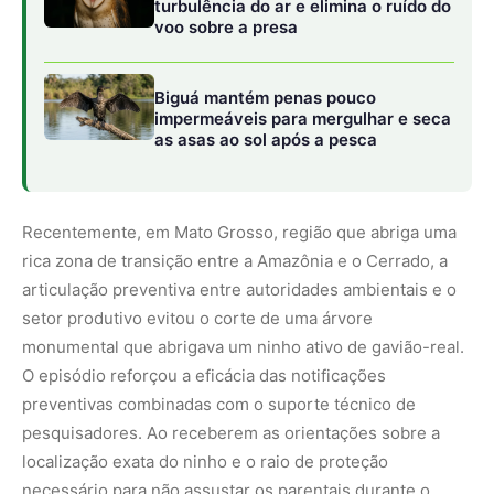
O episódio reforçou a eficácia das notificações
preventivas combinadas com o suporte técnico de
pesquisadores. Ao receberem as orientações sobre a
localização exata do ninho e o raio de proteção
necessário para não assustar os parentais durante o
período crítico de alimentação do filhote, os proprietários
rurais ajustaram o planejamento de manejo da
propriedade, integrando a preservação da ave à rotina
produtiva da fazenda.
Blindagem ecológica em áreas produtivas
Manter uma árvore com quinhentos anos de idade de pé
no limite de uma área agrícola exige mais do que apenas
evitar o uso de motosserras. É necessário criar uma zona
de amortecimento ecológico ao redor do ninho para