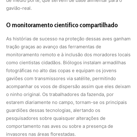
estarem diariamente no campo, tornam-se os principais
guardiões dessas tecnologias, alertando os
pesquisadores sobre quaisquer alterações de
comportamento nas aves ou sobre a presença de
invasores nas áreas florestadas.
Essas investigações de longa duração demonstram que a
coexistência é perfeitamente viável desde que haja
planejamento territorial interno. Os dados coletados por
satélite revelam que, mesmo utilizando áreas de lavoura
para realizar sobrevoos eventuais, os gaviões dependem
criticamente dos fragmentos florestais preservados
pelos fazendeiros para caçar e pernoitar. A manutenção
de corredores ecológicos que interligam as reservas
legais de propriedades vizinhas permite que os filhotes,
ao atingirem a maturidade sexual por volta dos cinco
anos, encontrem novos territórios e parceiros sem