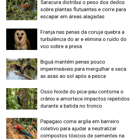
durante a batida no tronco
Papagaio come argila em barreiro
coletivo para ajudar a neutralizar
compostos tóxicos de sementes na
floresta
Martim-pescador ajusta dois focos na
retina para corrigir a refração e acertar
peixes no mergulho
Edição atual da Revista
Amazônia