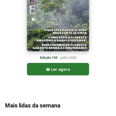
Mais lidas da semana
Peixe-lua emerge horizontalmente na superfície oceânica para
permitir que aves marinhas removam ectoparasitas
acumulados em sua pele