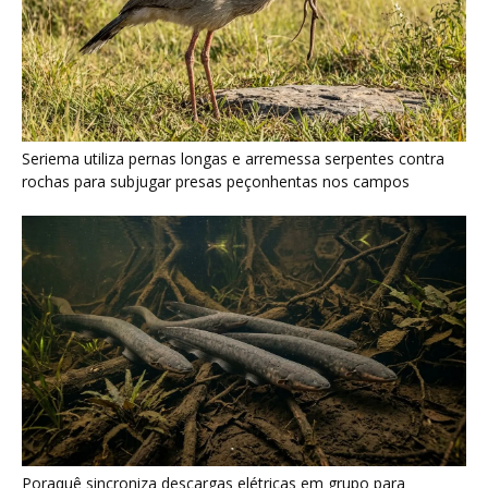
Poraquê sincroniza descargas elétricas em grupo para
amplificar campo elétrico e atordoar cardumes de peixes
maiores na Amazônia
Seriema combina corridas em alta velocidade e arremessos