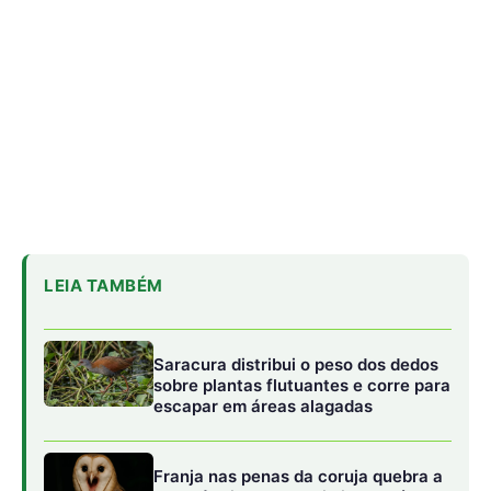
Saracura distribui o peso dos dedos
sobre plantas flutuantes e corre para
escapar em áreas alagadas
Franja nas penas da coruja quebra a
turbulência do ar e elimina o ruído do
voo sobre a presa
Biguá mantém penas pouco
impermeáveis para mergulhar e seca
as asas ao sol após a pesca
Recentemente, em Mato Grosso, região que abriga uma
rica zona de transição entre a Amazônia e o Cerrado, a
articulação preventiva entre autoridades ambientais e o
setor produtivo evitou o corte de uma árvore
monumental que abrigava um ninho ativo de gavião-real.