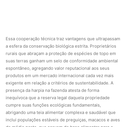
inequívoca que a reserva legal daquela propriedade
cumpre suas funções ecológicas fundamentais,
abrigando uma teia alimentar complexa e saudável que
inclui populações estáveis de preguiças, macacos e aves
de médio porte, que servem de base alimentar para o
gavião-real.
O monitoramento científico compartilhado
As histórias de sucesso na proteção dessas aves ganham
tração graças ao avanço das ferramentas de
monitoramento remoto e à inclusão dos moradores locais
como cientistas cidadãos. Biólogos instalam armadilhas
fotográficas no alto das copas e equipam os jovens
gaviões com transmissores via satélite, permitindo
acompanhar os voos de dispersão assim que eles deixam
o ninho original. Os trabalhadores da fazenda, por