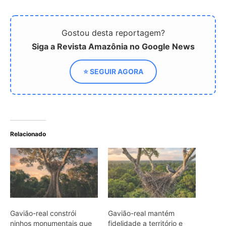
Gavião-real constrói
Gavião-real mantém
ninhos monumentais que
fidelidade a território e
acumulam peso por
reforma o mesmo ninho
décadas e exigem a
por décadas no topo da
sustentação de árvores
Amazônia
centenárias na Amazônia
Como o gavião-real exige
extensas áreas de floresta
contínua para sobreviver
e enfrentar a
fragmentação na