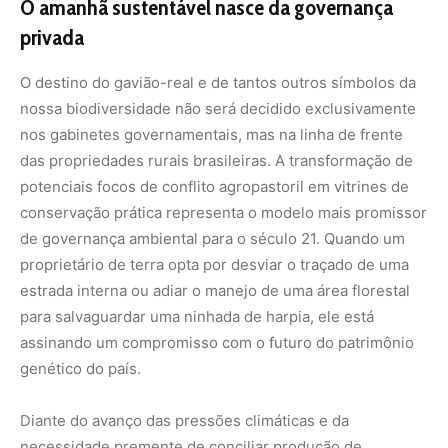
assinando um compromisso com o futuro do patrimônio
genético do país.
Diante do avanço das pressões climáticas e da
necessidade premente de conciliar produção de
alimentos com conservação ambiental, a união entre a
produção agrícola e a pesquisa biológica de ponta aponta
o único caminho viável para a sustentabilidade. Proteger
um ninho de gavião-real é, em última análise, proteger as
nascentes de água, a qualidade do solo e a integridade
climática da região produtiva. Cabe a cada produtor,
empresário e cidadão reconhecer que o verdadeiro
desenvolvimento econômico caminha de mãos dadas
com a salvaguarda da riqueza natural que torna o Brasil
uma potência de biodiversidade global.
Para aprofundar seu conhecimento sobre os projetos de