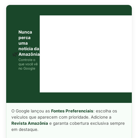
O Google lançou as
Fontes Preferenciais
: escolha os
veículos que aparecem com prioridade. Adicione a
Revista Amazônia
e garanta cobertura exclusiva sempre
em destaque.
Adicionar Revista Amazônia como Fonte
Preferencial
Como funciona em 3 passos:
1. Pesquise qualquer assunto no Google
2. Toque no ⭐ ao lado de
"Principais Notícias"
3. Busque
Revista Amazônia
e marque a caixa — pronto!
WEB STORY
📱
Veja esta matéria em
Ver Web Story →
formato visual e rápido