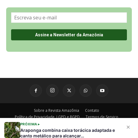
Sobre a Revista Amazônia
Contato
Política de Privacidade, LGPD e RGPD
Termos de Serviço
Últimas Notícias
🌎 Español
©
PRÓXIMA ▸
×
Araponga combina caixa torácica adaptada e
canto metálico para alcançar…