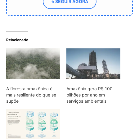
A água na era das
mudanças climáticas
ARTIGOS RELACIONADOS
Mais do autor
Araponga combina caixa torácica
adaptada e canto metálico para
alcançar a fêmea na floresta
Curicaca enfia o bico curvo no solo
mole e encontra presas pelo tato em
campos úmidos