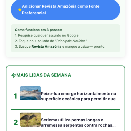
1
superfície oceânica para permitir que
aves marinhas removam ectoparasitas
acumulados em sua pele
Seriema utiliza pernas longas e
2
arremessa serpentes contra rochas
para subjugar presas peçonhentas nos
campos
Poraquê sincroniza descargas
3
elétricas em grupo para amplificar
campo elétrico e atordoar cardumes de
peixes maiores na Amazônia
Ariranha sincroniza caça coletiva com
4
vocalização subaquática e cerca
cardumes em rios rasos da Amazônia
Surucucu detecta calor pela fosseta
5
loreal e prepara ataque de emboscada
no escuro da floresta