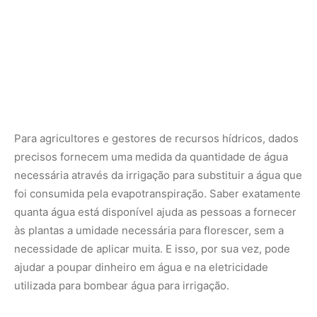
necessidade de aplicar muita. E isso, por sua vez, pode
ajudar a poupar dinheiro em água e na eletricidade
utilizada para bombear água para irrigação.
Mas todo esse vapor d’água ascendente é invisível,
tornando difícil e caro o rastreamento no solo.
Agricultores, cientistas e outros confiaram anteriormente
em estimativas de “evaporação potencial” com base na
temperatura, humidade e outros dados meteorológicos.
Ou recorreram a estações terrestres, como torres de
fluxo, equipadas com sensores que monitorizam o
dióxido de carbono, o vapor de água e a troca de calor
entre a superfície da Terra e a atmosfera – um processo
crucial para calcular a evapotranspiração. Mas embora
tendam a ser altamente precisas, as torres de fluxo são
caras de configurar e manter, por isso há um número