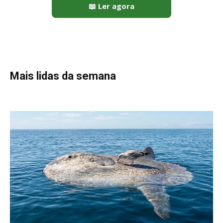
Peixe-lua emerge horizontalmente na superfície oceânica para
permitir que aves marinhas removam ectoparasitas
acumulados em sua pele