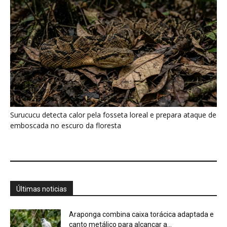
Últimas noticias
Araponga combina caixa torácica adaptada e
canto metálico para alcançar a...
7 de agosto de 2026
“A chuva carrega um inventário da copa”: o
método que encontrou...
7 de agosto de 2026
Curicaca enfia o bico curvo no solo mole e
encontra presas...
7 de agosto de 2026
A árvore que não deixa a água escapar ajuda
cientistas a...
7 de agosto de 2026