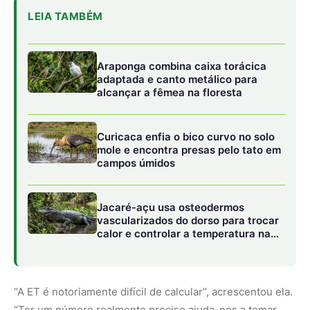
calor e controlar a temperatura na
Amazônia
“A ET é notoriamente difícil de calcular”, acrescentou ela.
“Ter um número realmente preciso ajuda-nos a tomar
decisões para gerir o ambiente, gerir para usos agrícolas
e gerir melhor para usos urbanos e a partir de um
entendimento comum”.
Embora muitas pessoas estejam familiarizadas com o que
significa um centímetro de chuva, poucos param para
pensar no retorno de um centímetro de
evapotranspiração à atmosfera, disse Forrest Melton,
cientista do projeto OpenET no Centro de Pesquisa Ames
da NASA, no Vale do Silício, na Califórnia. “A OpenET está
trabalhando para tornar o processo invisível de
evapotranspiração tão fácil de rastrear quanto verificar a
quantidade de chuva na previsão meteorológica diária”.