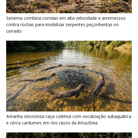
Ariranha sincroniza caça coletiva com vocalização subaquática
e cerca cardumes em rios rasos da Amazônia
Surucucu detecta calor pela fosseta loreal e prepara ataque de
emboscada no escuro da floresta