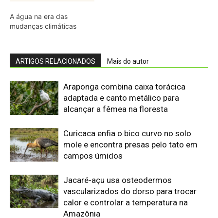
Jacaré-açu usa osteodermos
vascularizados do dorso para trocar
calor e controlar a temperatura na
Amazônia
Quero-quero usa esporão na asa em
voo rasante para afastar animais
maiores e proteger o ninho camuflado
no campo
Filhotes de tartaruga-da-amazônia
vocalizam dentro do ovo e sincronizam
a saída coletiva do ninho até a água
Saracura distribui o peso dos dedos
sobre plantas flutuantes e corre para
escapar em áreas alagadas