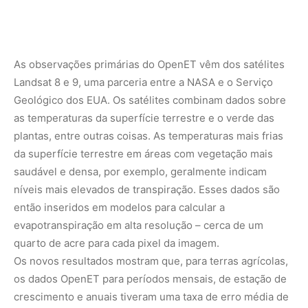
quarto de acre para cada pixel da imagem.
Os novos resultados mostram que, para terras agrícolas,
os dados OpenET para períodos mensais, de estação de
crescimento e anuais tiveram uma taxa de erro média de
cerca de 10-20%.
O consórcio OpenET inclui a NASA, o USGS e o
Departamento de Agricultura dos EUA, trabalhando com
o Desert Research Institute e quase uma dúzia de outras
universidades, o Environmental Defense Fund e o Google
Earth Engine.
Nunca perca uma notícia da Amazônia
🌿
Controle o que você vê no Google