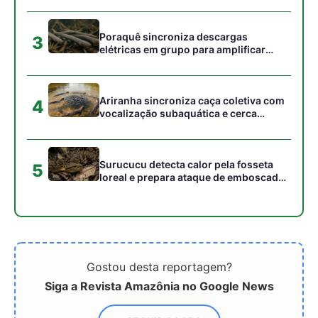
Gostou desta reportagem?
Siga a Revista Amazônia no Google News
⭐ SEGUIR AGORA
Relacionado
A floresta amazônica é
Amazônia gera R$ 100
mais resiliente do que se
bilhões por ano em
supõe
serviços ambientais