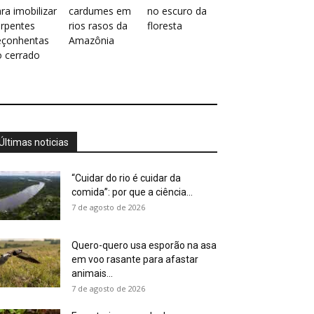
ra imobilizar
cardumes em
no escuro da
erpentes
rios rasos da
floresta
eçonhentas
Amazônia
o cerrado
Últimas noticias
“Cuidar do rio é cuidar da
comida”: por que a ciência...
7 de agosto de 2026
Quero-quero usa esporão na asa
em voo rasante para afastar
animais...
7 de agosto de 2026