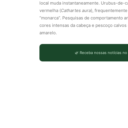
local muda instantaneamente. Urubus-de-c
vermelha (
Cathartes aura
), frequentemente
“monarca”. Pesquisas de comportamento a
cores intensas da cabeça e pescoço calvos 
amarelo.
🌿 Receba nossas notícias no