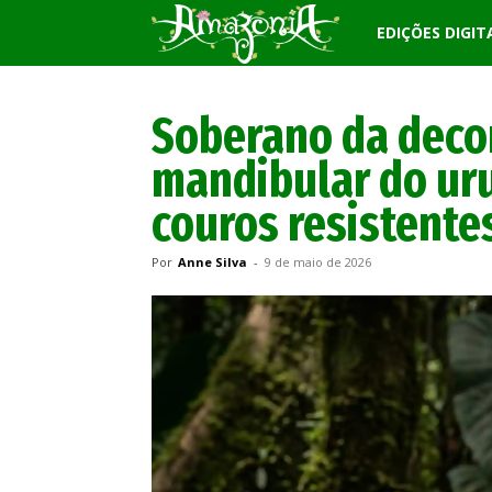
Revista
EDIÇÕES DIGIT
Amazônia
Soberano da deco
mandibular do ur
couros resistentes
Por
Anne Silva
-
9 de maio de 2026