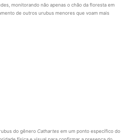
itudes, monitorando não apenas o chão da floresta em
tamento de outros urubus menores que voam mais
urubus do gênero
Cathartes
em um ponto específico do
oridade física e visual para confirmar a presença do