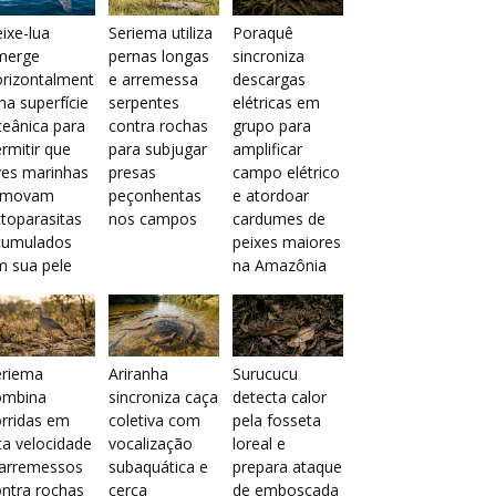
ixe-lua
Seriema utiliza
Poraquê
merge
pernas longas
sincroniza
orizontalment
e arremessa
descargas
na superfície
serpentes
elétricas em
eânica para
contra rochas
grupo para
rmitir que
para subjugar
amplificar
ves marinhas
presas
campo elétrico
emovam
peçonhentas
e atordoar
toparasitas
nos campos
cardumes de
cumulados
peixes maiores
m sua pele
na Amazônia
eriema
Ariranha
Surucucu
ombina
sincroniza caça
detecta calor
rridas em
coletiva com
pela fosseta
ta velocidade
vocalização
loreal e
 arremessos
subaquática e
prepara ataque
ntra rochas
cerca
de emboscada