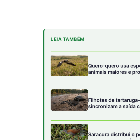
LEIA TAMBÉM
Quero-quero usa espo
animais maiores e pr
Filhotes de tartarug
sincronizam a saída c
Saracura distribui o 