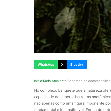
WhatsApp
X
Bluesky
Inicio
Meio Ambiente
›
›
No complexo banquete que a natureza oferec
capacidade de superar barreiras anatômicas.
não apenas como uma figura imponente por
fundamental e insubstituível. Enquanto ou