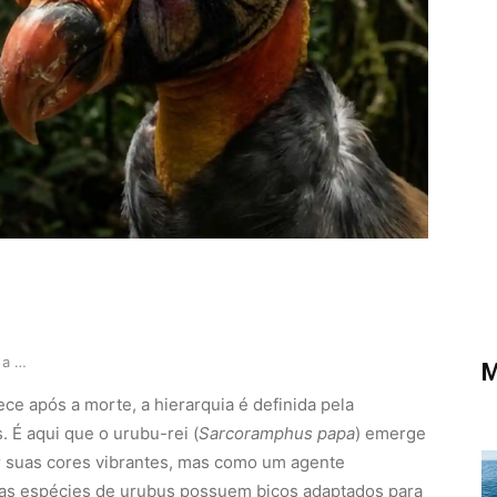
Soberano da decomposição a força mandibular do …
M
e após a morte, a hierarquia é definida pela
 É aqui que o urubu-rei (
Sarcoramphus papa
) emerge
 suas cores vibrantes, mas como um agente
tras espécies de urubus possuem bicos adaptados para