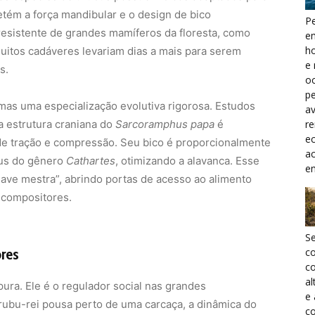
etém a força mandibular e o design de bico
Pe
resistente de grandes mamíferos da floresta, como
e
h
muitos cadáveres levariam dias a mais para serem
e 
s.
oc
pe
 mas uma especialização evolutiva rigorosa. Estudos
a
a estrutura craniana do
Sarcoramphus papa
é
r
ec
de tração e compressão. Seu bico é proporcionalmente
a
bus do gênero
Cathartes
, otimizando a alavanca. Esse
e
ave mestra”, abrindo portas de acesso ao alimento
ecompositores.
S
ores
c
co
al
ura. Ele é o regulador social nas grandes
e
ubu-rei pousa perto de uma carcaça, a dinâmica do
co