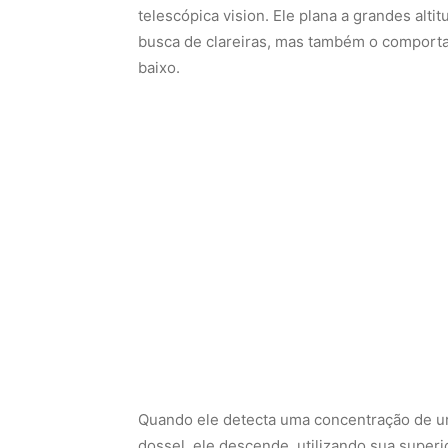
telescópica vision. Ele plana a grandes alt
busca de clareiras, mas também o compor
baixo.
Quando ele detecta uma concentração de 
dossel, ele descende, utilizando sua superi