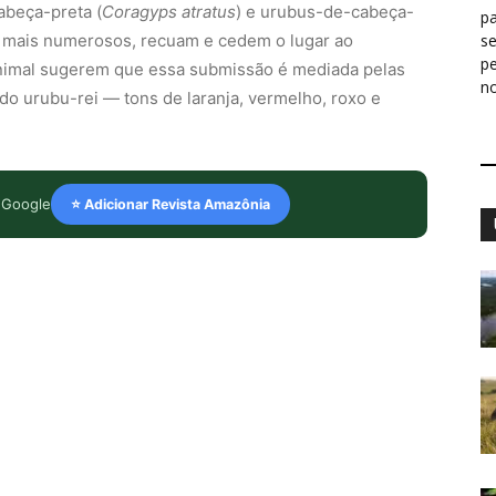
abeça-preta (
Coragyps atratus
) e urubus-de-cabeça-
pa
 mais numerosos, recuam e cedem o lugar ao
s
p
nimal sugerem que essa submissão é mediada pelas
n
do urubu-rei — tons de laranja, vermelho, roxo e
 Google
⭐ Adicionar Revista Amazônia