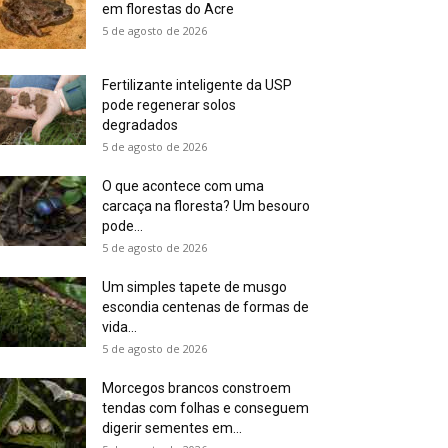
em florestas do Acre
5 de agosto de 2026
Fertilizante inteligente da USP
pode regenerar solos
degradados
5 de agosto de 2026
O que acontece com uma
carcaça na floresta? Um besouro
pode...
5 de agosto de 2026
Um simples tapete de musgo
escondia centenas de formas de
vida...
5 de agosto de 2026
Morcegos brancos constroem
tendas com folhas e conseguem
digerir sementes em...