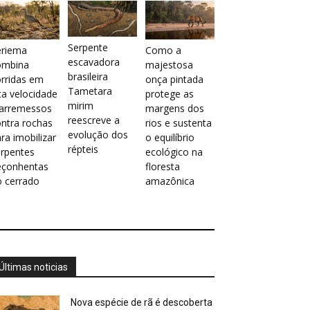
Serpente
eriema
Como a
escavadora
ombina
majestosa
brasileira
rridas em
onça pintada
Tametara
ta velocidade
protege as
mirim
 arremessos
margens dos
reescreve a
ntra rochas
rios e sustenta
evolução dos
ra imobilizar
o equilíbrio
répteis
erpentes
ecológico na
eçonhentas
floresta
o cerrado
amazônica
Últimas noticias
Nova espécie de rã é descoberta