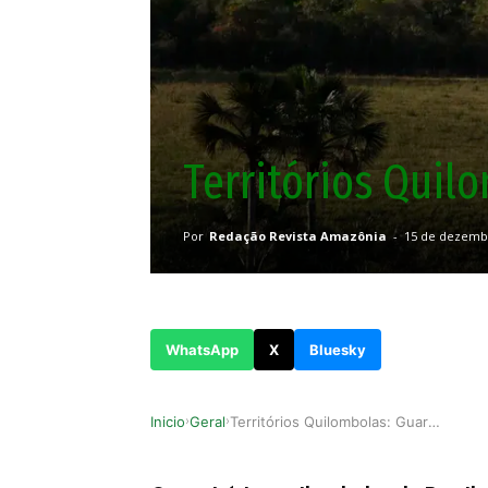
Territórios Quil
Por
Redação Revista Amazônia
-
15 de dezemb
WhatsApp
X
Bluesky
Inicio
Geral
Territórios Quilombolas: Guardiões da Floresta
›
›