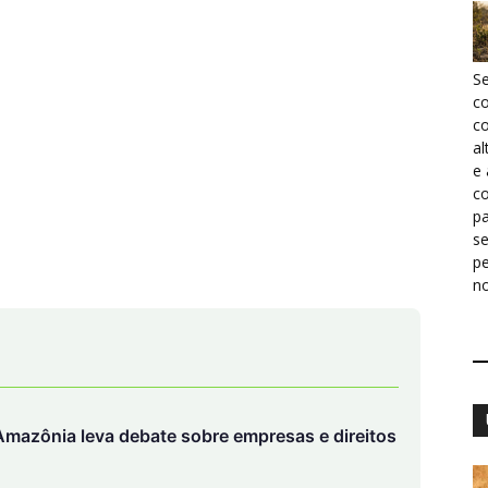
S
c
co
al
e
co
pa
s
p
n
mazônia leva debate sobre empresas e direitos