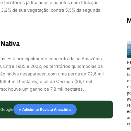
 territórios já titulados e aqueles com titulação
 3,2% de sua vegetação, contra 5,5% da segunda
M
 Nativa
olas está principalmente concentrada na Amazônia
Pe
. Entre 1985 e 2022, os territórios quilombolas da
e
ção nativa desaparecer, com uma perda de 72,6 mil
h
e 
58,4 mil hectares) e os do Cerrado (36,7 mil
oc
erso: houve um ganho de 7,8 mil hectares.
pe
a
r
 Google
⭐ Adicionar Revista Amazônia
ec
a
e