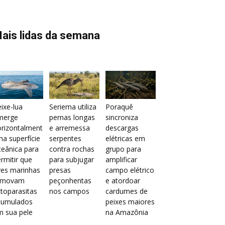
ais lidas da semana
ixe-lua
Seriema utiliza
Poraquê
merge
pernas longas
sincroniza
orizontalment
e arremessa
descargas
na superfície
serpentes
elétricas em
eânica para
contra rochas
grupo para
rmitir que
para subjugar
amplificar
ves marinhas
presas
campo elétrico
emovam
peçonhentas
e atordoar
toparasitas
nos campos
cardumes de
cumulados
peixes maiores
m sua pele
na Amazônia