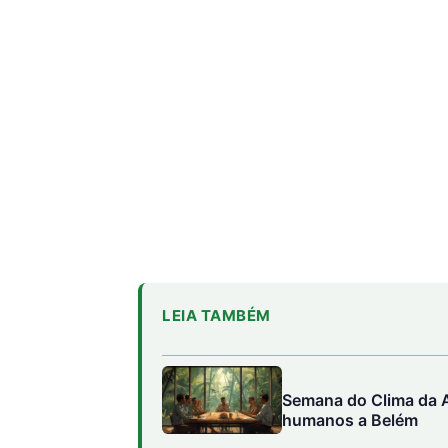
LEIA TAMBÉM
Semana do Clima da A
humanos a Belém