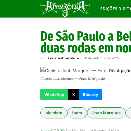
Revista
EDIÇÕES DIGIT
Amazônia
De São Paulo a Be
duas rodas em no
Por
Revista Amazônia
-
28 de outubro de 2025
Ciclista Joab Marques — Foto: Divulgação
WhatsApp
X
Bluesky
bicicleta
ipam
Joab Marques
Inicio
COP 30
De São Paulo a Belém: 3 mil km sobre duas rodas…
›
›