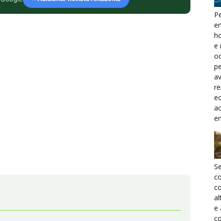
Pe
e
h
e 
oc
pe
a
r
ec
a
e
S
c
co
al
e
co