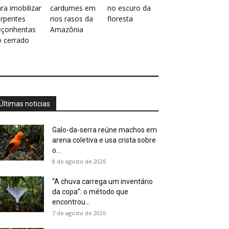
ra imobilizar
cardumes em
no escuro da
erpentes
rios rasos da
floresta
eçonhentas
Amazônia
o cerrado
Últimas noticias
Galo-da-serra reúne machos em
arena coletiva e usa crista sobre
o...
8 de agosto de 2026
“A chuva carrega um inventário
da copa”: o método que
encontrou...
7 de agosto de 2026