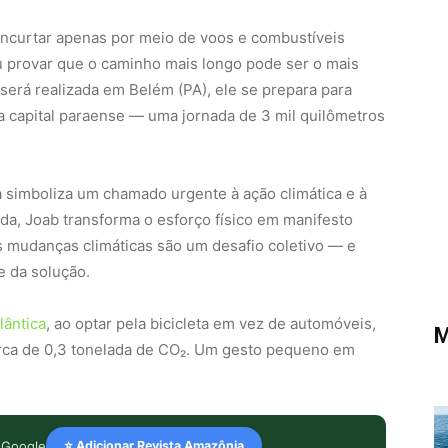
ncurtar apenas por meio de voos e combustíveis
 provar que o caminho mais longo pode ser o mais
 será realizada em Belém (PA), ele se prepara para
 a capital paraense — uma jornada de 3 mil quilômetros
a simboliza um chamado urgente à ação climática e à
da, Joab transforma o esforço físico em manifesto
s mudanças climáticas são um desafio coletivo — e
e da solução.
lântica
, ao optar pela bicicleta em vez de automóveis,
M
cerca de 0,3 tonelada de CO₂. Um gesto pequeno em
 Google
⭐ Adicionar Revista Amazônia