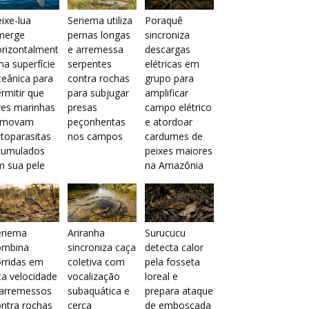
ixe-lua
Seriema utiliza
Poraquê
merge
pernas longas
sincroniza
orizontalment
e arremessa
descargas
na superfície
serpentes
elétricas em
eânica para
contra rochas
grupo para
rmitir que
para subjugar
amplificar
ves marinhas
presas
campo elétrico
emovam
peçonhentas
e atordoar
toparasitas
nos campos
cardumes de
cumulados
peixes maiores
m sua pele
na Amazônia
eriema
Ariranha
Surucucu
ombina
sincroniza caça
detecta calor
rridas em
coletiva com
pela fosseta
ta velocidade
vocalização
loreal e
 arremessos
subaquática e
prepara ataque
ntra rochas
cerca
de emboscada