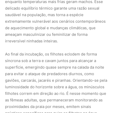
luminosidade do horizonte sobre a água, os minúsculos
filhotes correm em direção ao rio. É nesse momento que
as fêmeas adultas, que permaneceram monitorando as
proximidades da praia por meses, emitem sinais
acústicos específicos para guiar os filhotes na água,
configurando o primeiro registro documentado de
cuidado parental pós-natal em quelônios no mundo.
Atualmente, a preservação da tartaruga-da-amazônia
enfrenta severos desafios antrópicos. A espécie foi
historicamente dizimada pelo consumo desenfreado de
sua carne e ovos, que movimentava um comércio ilegal
massivo desde o período colonial. Embora protegida por
leis ambientais rigorosas que proíbem a caça e a
comercialização, a retirada clandestina de ovos nas
praias remanescentes ainda ameaça a renovação das
populações. Além disso, a construção de usinas