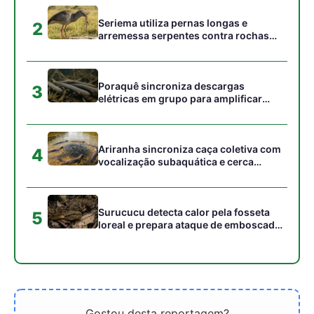
no escuro da floresta
Gostou desta reportagem?
Siga a Revista Amazônia no Google News
⭐ SEGUIR AGORA
Relacionado