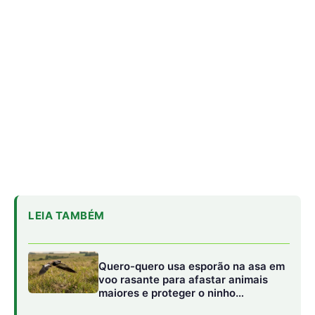
Quero-quero usa esporão na asa em
voo rasante para afastar animais
maiores e proteger o ninho
camuflado no campo
Filhotes de tartaruga-da-amazônia
vocalizam dentro do ovo e
sincronizam a saída coletiva do
ninho até a água
Saracura distribui o peso dos dedos
sobre plantas flutuantes e corre para
escapar em áreas alagadas
Ao chegarem às proximidades da praia de nidificação
histórica, as tartarugas não sobem imediatamente à areia.