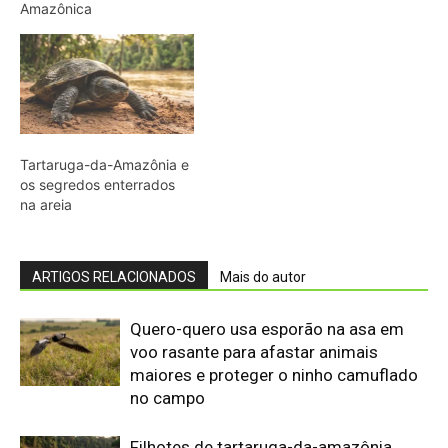
Quero-quero usa esporão na asa em
voo rasante para afastar animais
maiores e proteger o ninho camuflado
no campo
Filhotes de tartaruga-da-amazônia
vocalizam dentro do ovo e sincronizam
a saída coletiva do ninho até a água
Saracura distribui o peso dos dedos
sobre plantas flutuantes e corre para
escapar em áreas alagadas
Franja nas penas da coruja quebra a
turbulência do ar e elimina o ruído do
voo sobre a presa
Biguá mantém penas pouco
impermeáveis para mergulhar e seca