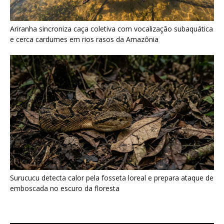
Surucucu detecta calor pela fosseta loreal e prepara ataque de
emboscada no escuro da floresta
Últimas noticias
“Cuidar do rio é cuidar da comida”: por que a
ciência...
7 de agosto de 2026
Quero-quero usa esporão na asa em voo
rasante para afastar animais...
7 de agosto de 2026
Eu entrei no mundo dos sapos e lagartos que
vivem entre...