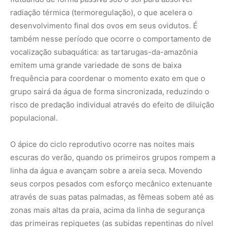
linha da água e avançam sobre a areia seca. Movendo
seus corpos pesados com esforço mecânico extenuante
através de suas patas palmadas, as fêmeas sobem até as
zonas mais altas da praia, acima da linha de segurança
das primeiras repiquetes (as subidas repentinas do nível
do rio). Utilizando as patas traseiras como colheres
biológicas, cada tartaruga escava um ninho circular de
até sessenta centímetros de profundidade na areia fofa,
onde deposita uma postura média de oitenta a cem ovos
de casca mole e flexível, cobrindo a cavidade
cuidadosamente na sequência para apagar os rastros
visuais do ninho.