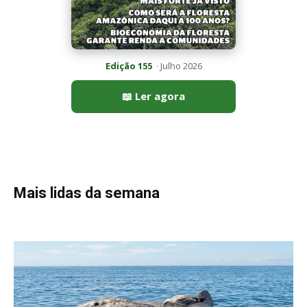
Peixe-lua emerge horizontalmente na superfície oceânica para
permitir que aves marinhas removam ectoparasitas
acumulados em sua pele