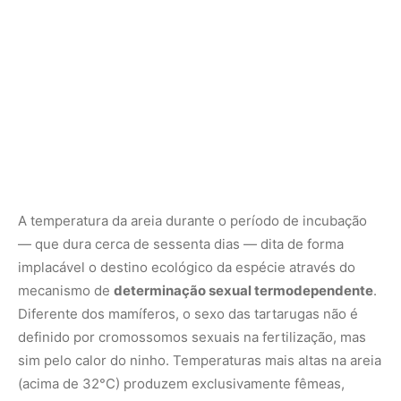
Diferente dos mamíferos, o sexo das tartarugas não é
definido por cromossomos sexuais na fertilização, mas
sim pelo calor do ninho. Temperaturas mais altas na areia
(acima de 32°C) produzem exclusivamente fêmeas,
enquanto temperaturas mais frias geram machos. Esse
delicado equilíbrio térmico garante uma razão sexual
saudável na população, mas torna a espécie
extremamente vulnerável aos cenários contemporâneos
de aquecimento global e mudanças climáticas, que
ameaçam masculinizar ou feminilizar de forma
irreversível ninhadas inteiras.
Ao final da incubação, os filhotes eclodem de forma
síncrona sob a terra e cavam juntos para alcançar a
superfície, emergindo quase sempre na calada da noite
para evitar o ataque de predadores diurnos, como
gaviões, carcarás, jacarés e piranhas. Orientando-se pela