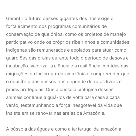
verão, testemunhando a força inesgotável da vida que
insiste em se renovar nas areias da Amazônia.
A bússola das águas e como a tartaruga-da-amazônia
navega centenas de quilômetros para retornar à praia
natal | A tartaruga-da-amazônia (
Podocnemis expansa
)
realiza extensas migrações sazonais reguladas pelo
pulso de inundação. Orientando-se por
magnetorrecepção geomagnética e pistas olfativas, as
fêmeas demonstram filopatria, retornando anualmente à
mesma praia natal para desovar. O sexo dos filhotes é
definido termicamente pela temperatura da areia do
ninho, e a emergência síncrona dos recém-nascidos é
coordenada por vocalizações subaquáticas com as mães.
Nunca perca uma notícia da Amazônia
Controle o que você vê no Google