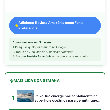
Peixe-lua emerge horizontalmente na
1
superfície oceânica para permitir que
aves marinhas removam ectoparasitas
acumulados em sua pele
Seriema utiliza pernas longas e
2
arremessa serpentes contra rochas
para subjugar presas peçonhentas nos
campos
Poraquê sincroniza descargas
3
elétricas em grupo para amplificar
campo elétrico e atordoar cardumes de
peixes maiores na Amazônia
Ariranha sincroniza caça coletiva com
4
vocalização subaquática e cerca
cardumes em rios rasos da Amazônia
Surucucu detecta calor pela fosseta
5
loreal e prepara ataque de emboscada