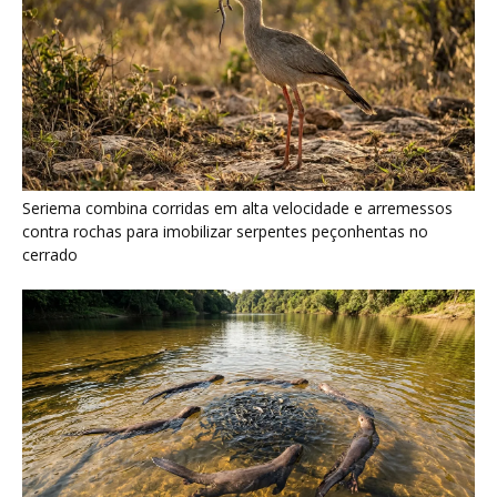
Ariranha sincroniza caça coletiva com vocalização subaquática
e cerca cardumes em rios rasos da Amazônia