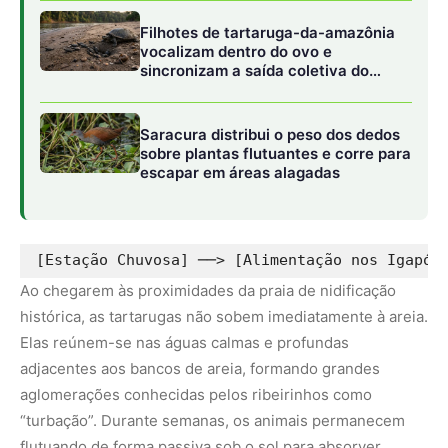
Elas reúnem-se nas águas calmas e profundas
adjacentes aos bancos de areia, formando grandes
aglomerações conhecidas pelos ribeirinhos como
“turbação”. Durante semanas, os animais permanecem
flutuando de forma passiva sob o sol para absorver
radiação térmica (termoregulação), o que acelera o
desenvolvimento final dos ovos em seus ovidutos. É
também nesse período que ocorre o comportamento de
vocalização subaquática: as tartarugas-da-amazônia
emitem uma grande variedade de sons de baixa
frequência para coordenar o momento exato em que o
grupo sairá da água de forma sincronizada, reduzindo o
risco de predação individual através do efeito de diluição
populacional.
O ápice do ciclo reprodutivo ocorre nas noites mais
escuras do verão, quando os primeiros grupos rompem a