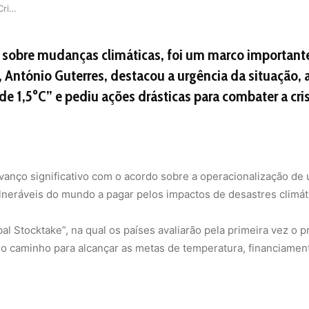
A COP28 e a Luta Contra a Crise Climática
sobre mudanças climáticas, foi um marco importante n
U, António Guterres, destacou a urgência da situação
de 1,5ºC” e pediu ações drásticas para combater a cris
vanço significativo com o acordo sobre a operacionalização de
lneráveis do mundo a pagar pelos impactos de desastres climát
bal Stocktake”, na qual os países avaliarão pela primeira vez 
o caminho para alcançar as metas de temperatura, financiamen