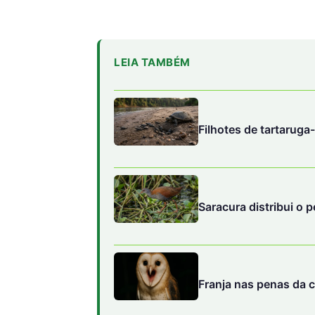
LEIA TAMBÉM
Filhotes de tartaruga
Saracura distribui o 
Franja nas penas da c