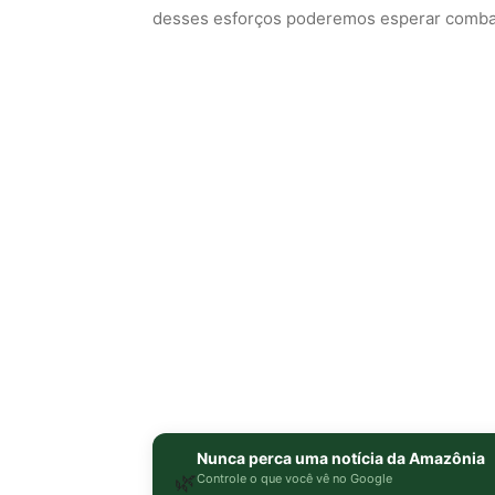
desses esforços poderemos esperar combater
Nunca perca uma notícia da Amazônia
🌿
Controle o que você vê no Google