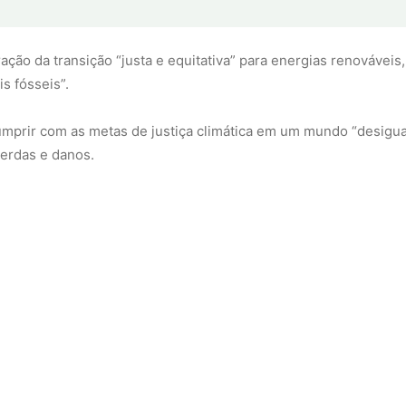
ção da transição “justa e equitativa” para energias renovávei
s fósseis”.
umprir com as metas de justiça climática em um mundo “desigua
perdas e danos.