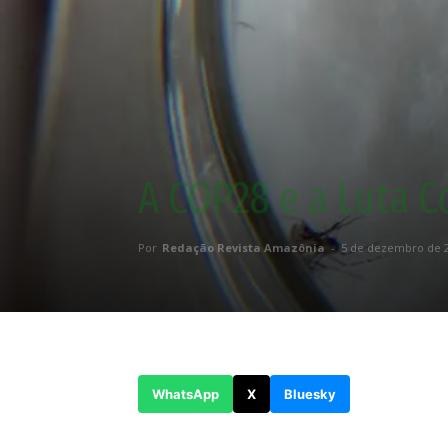
A COP28 e a Luta C
Por
Redação Revista Amazônia
-
5 de dezembro de 
WhatsApp
X
Bluesky