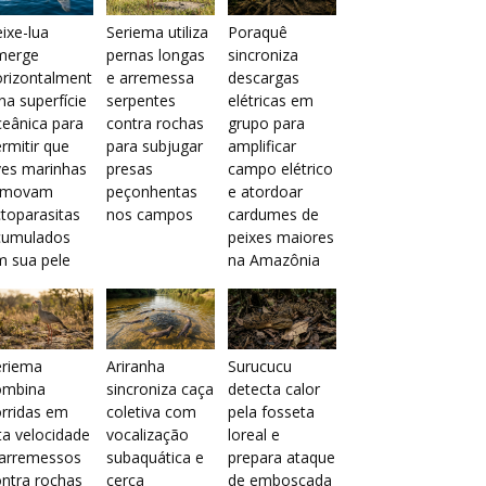
ixe-lua
Seriema utiliza
Poraquê
merge
pernas longas
sincroniza
orizontalment
e arremessa
descargas
na superfície
serpentes
elétricas em
eânica para
contra rochas
grupo para
rmitir que
para subjugar
amplificar
ves marinhas
presas
campo elétrico
emovam
peçonhentas
e atordoar
toparasitas
nos campos
cardumes de
cumulados
peixes maiores
m sua pele
na Amazônia
eriema
Ariranha
Surucucu
ombina
sincroniza caça
detecta calor
rridas em
coletiva com
pela fosseta
ta velocidade
vocalização
loreal e
 arremessos
subaquática e
prepara ataque
ntra rochas
cerca
de emboscada