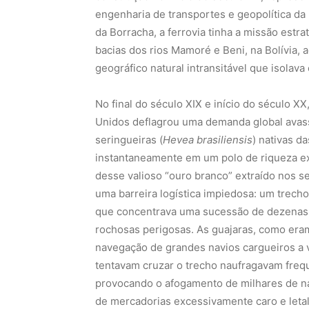
engenharia de transportes e geopolítica da 
da Borracha, a ferrovia tinha a missão estra
bacias dos rios Mamoré e Beni, na Bolívia, 
geográfico natural intransitável que isolav
No final do século XIX e início do século XX
Unidos deflagrou uma demanda global avassa
seringueiras (
Hevea brasiliensis
) nativas d
instantaneamente em um polo de riqueza ex
desse valioso “ouro branco” extraído nos se
uma barreira logística impiedosa: um trec
que concentrava uma sucessão de dezenas d
rochosas perigosas. As guajaras, como era
navegação de grandes navios cargueiros a
tentavam cruzar o trecho naufragavam freq
provocando o afogamento de milhares de na
de mercadorias excessivamente caro e letal