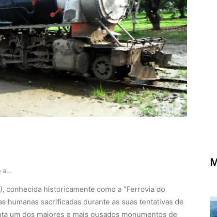
M
A ferrovia da borracha como a lendária Estrada …
, conhecida historicamente como a “Ferrovia do
s humanas sacrificadas durante as suas tentativas de
senta um dos maiores e mais ousados monumentos de