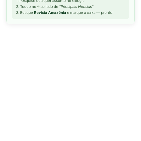
MAIS LIDAS DA SEMANA
Peixe-lua emerge horizontalmente na
1
superfície oceânica para permitir que
aves marinhas removam ectoparasitas
acumulados em sua pele
Seriema utiliza pernas longas e