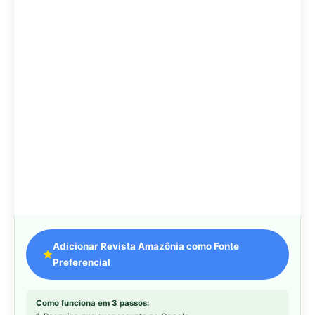
Adicionar Revista Amazônia como Fonte
Preferencial
Como funciona em 3 passos:
1. Pesquise qualquer assunto no Google
2. Toque no ⭐ ao lado de
"Principais Notícias"
3. Busque
Revista Amazônia
e marque a caixa — pronto!