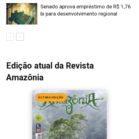
Edição 155
· Julho 2026
📖 Ler agora