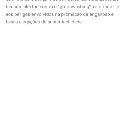
Objetivos
A mensagem de Guterres é clara: é crucial cortar a
poluição por carbono em um ritmo acelerado e investir na
proteção de comunidades vulneráveis ​​do impacto de
eventos climáticos mais frequentes e severos. O custo