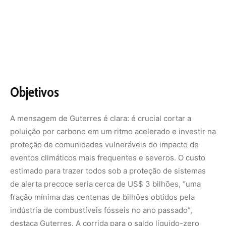
estimado para trazer todos sob a proteção de sistemas
de alerta precoce seria cerca de US$ 3 bilhões, “uma
fração mínima das centenas de bilhões obtidos pela
indústria de combustíveis fósseis no ano passado”,
destaca Guterres. A corrida para o saldo líquido-zero
está em andamento, e a indústria de combustíveis
fósseis precisa fazer mais para contribuir para essa meta.
Nunca perca uma notícia da Amazônia
🌿
Controle o que você vê no Google
O Google lançou as
Fontes Preferenciais
: escolha os
veículos que aparecem com prioridade. Adicione a
Revista Amazônia
e garanta cobertura exclusiva sempre
em destaque.