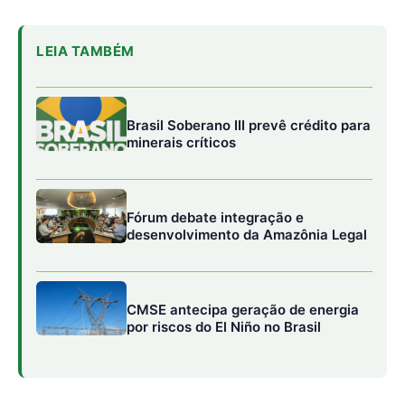
CMSE antecipa geração de energia
por riscos do El Niño no Brasil
Alerta Precoce para Todos
A inovadora Iniciativa de Alertas Precoces para Todos
lançada pelo secretário-geral no ano passado visa
proteger contra eventos climáticos com sistemas de
alerta precoce que até o final de 2027. Segundo o chefe
da ONU, o objetivo é ambicioso, mas alcançável. Mas,
para que seja realidade, todos devem colaborar e
cooperar “de uma maneira que nunca foi feita antes”.
A Corrida para o Saldo Líquido-Zero