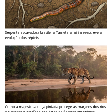
Como a majestosa onça pintada protege as margens dos rios
e sustenta o equilíbrio ecológico na floresta amazônica
Últimas noticias
Nova espécie de rã é descoberta em florestas
do Acre
5 de agosto de 2026
Fertilizante inteligente da USP pode regenerar
solos degradados
5 de agosto de 2026