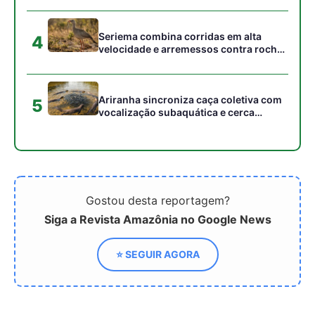
⭐ SEGUIR AGORA
Relacionado
ONU Propõe Proibição de
Guterres coloca o metano
Publicidade de
no centro da crise
Combustíveis Fósseis
climática; entenda o
impacto na Amazônia