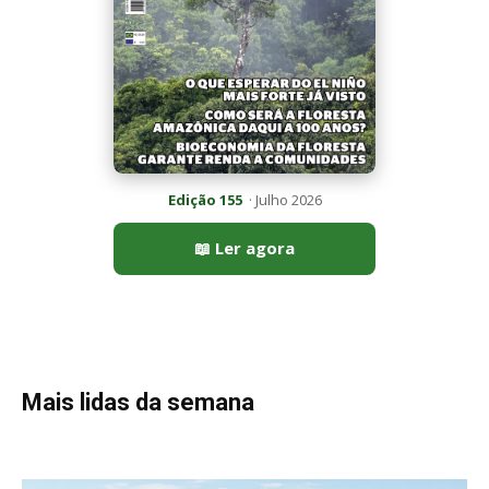
Mais lidas da semana
Peixe-lua emerge horizontalmente na superfície oceânica para
permitir que aves marinhas removam ectoparasitas
acumulados em sua pele