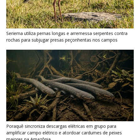
Poraquê sincroniza descargas elétricas em grupo para
amplificar campo elétrico e atordoar cardumes de peixes
maiores na Amazônia
Seriema combina corridas em alta velocidade e arremessos
contra rochas para imobilizar serpentes peçonhentas no
cerrado