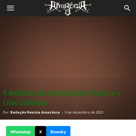
Revista
Amazônia
A Indústria de Combustíveis Fósseis e a
Crise Climática
Por
Redação Revista Amazônia
-
5 de dezembro de 2023
WhatsApp
X
Bluesky