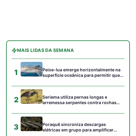
2
arremessa serpentes contra rochas
para subjugar presas peçonhentas nos
campos
Poraquê sincroniza descargas
3
elétricas em grupo para amplificar
campo elétrico e atordoar cardumes de
peixes maiores na Amazônia
Seriema combina corridas em alta
4
velocidade e arremessos contra rochas
para imobilizar serpentes peçonhentas
no cerrado
Ariranha sincroniza caça coletiva com
5
vocalização subaquática e cerca
cardumes em rios rasos da Amazônia
Gostou desta reportagem?
Siga a Revista Amazônia no Google News