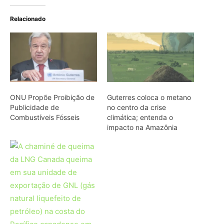
O combate ao metano
avança lentamente, alerta
ONU às vésperas da
COP30