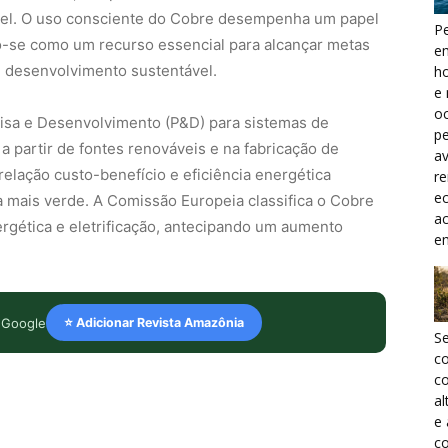
ável. O uso consciente do Cobre desempenha um papel
Pe
do-se como um recurso essencial para alcançar metas
e
e desenvolvimento sustentável.
h
e 
oc
uisa e Desenvolvimento (P&D) para sistemas de
pe
 a partir de fontes renováveis e na fabricação de
a
elação custo-benefício e eficiência energética
r
ec
 mais verde. A Comissão Europeia classifica o Cobre
a
rgética e eletrificação, antecipando um aumento
e
 Google
⭐ Adicionar Revista Amazônia
S
c
co
al
e
co