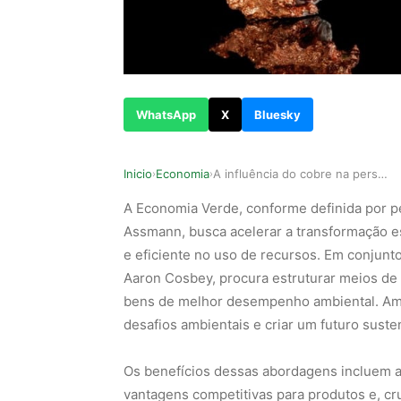
WhatsApp
X
Bluesky
Inicio
Economia
A influência do cobre na perspectiva do desenvo…
›
›
A Economia Verde, conforme definida por p
Assmann, busca acelerar a transformação e
e eficiente no uso de recursos. Em conjunto,
Aaron Cosbey, procura estruturar meios de
bens de melhor desempenho ambiental. Amb
desafios ambientais e criar um futuro suste
Os benefícios dessas abordagens incluem a
vantagens competitivas para produtos e, cr