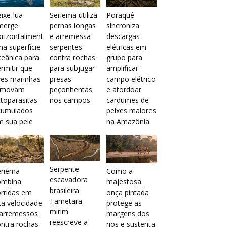
ixe-lua
Seriema utiliza
Poraquê
merge
pernas longas
sincroniza
orizontalment
e arremessa
descargas
na superfície
serpentes
elétricas em
eânica para
contra rochas
grupo para
rmitir que
para subjugar
amplificar
ves marinhas
presas
campo elétrico
emovam
peçonhentas
e atordoar
toparasitas
nos campos
cardumes de
cumulados
peixes maiores
m sua pele
na Amazônia
Serpente
eriema
Como a
escavadora
ombina
majestosa
brasileira
rridas em
onça pintada
Tametara
ta velocidade
protege as
mirim
 arremessos
margens dos
reescreve a
ntra rochas
rios e sustenta