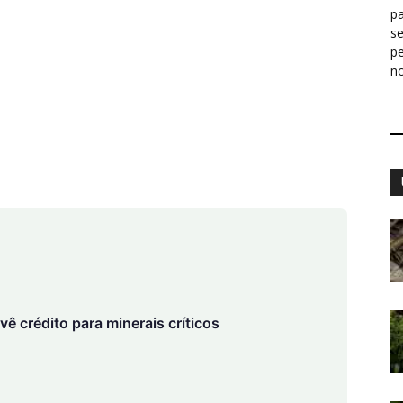
pa
s
p
n
evê crédito para minerais críticos