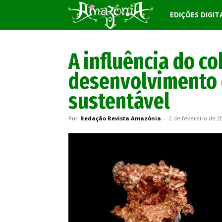
Revista
EDIÇÕES DIGIT
Amazônia
A influência do c
desenvolvimento
sustentável
Por
Redação Revista Amazônia
-
2 de fevereiro de 2