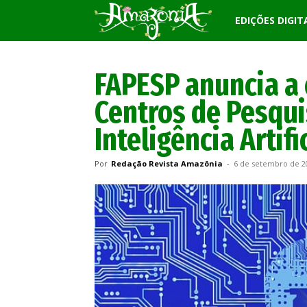
Revista
EDIÇÕES DIGIT
Amazônia
FAPESP anuncia a 
Centros de Pesqu
Inteligência Artifi
Por
Redação Revista Amazônia
-
6 de setembro de 2