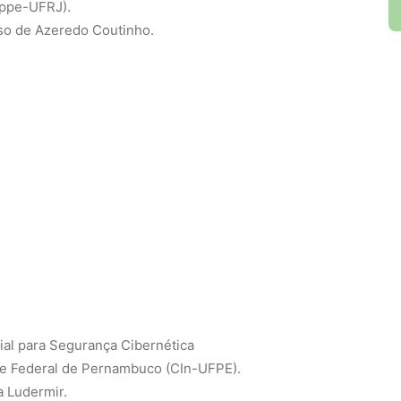
oppe-UFRJ).
so de Azeredo Coutinho.
cial para Segurança Cibernética
de Federal de Pernambuco (CIn-UFPE).
 Ludermir.