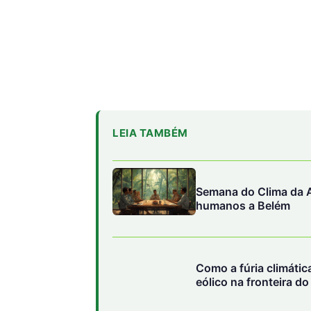
LEIA TAMBÉM
Semana do Clima da A
humanos a Belém
Como a fúria climáti
eólico na fronteira d