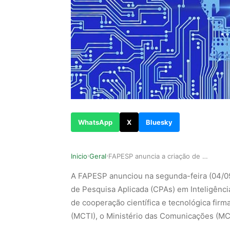
WhatsApp
X
Bluesky
Inicio
Geral
FAPESP anuncia a criação de quatro Centros de P…
›
›
A FAPESP anunciou na segunda-feira (04/09
de Pesquisa Aplicada (CPAs) em Inteligênci
de cooperação científica e tecnológica firm
(MCTI), o Ministério das Comunicações (MCo