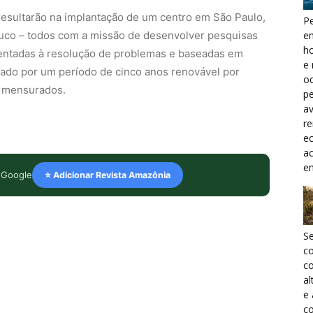
resultarão na implantação de um centro em São Paulo,
Pe
uco – todos com a missão de desenvolver pesquisas
e
h
orientadas à resolução de problemas e baseadas em
e 
ratado por um período de cinco anos renovável por
oc
s mensurados.
pe
a
r
ec
a
e
 Google
⭐ Adicionar Revista Amazônia
S
c
co
al
e
co