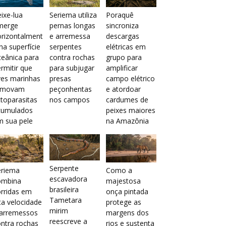
ixe-lua
Seriema utiliza
Poraquê
merge
pernas longas
sincroniza
orizontalment
e arremessa
descargas
na superfície
serpentes
elétricas em
eânica para
contra rochas
grupo para
rmitir que
para subjugar
amplificar
ves marinhas
presas
campo elétrico
emovam
peçonhentas
e atordoar
toparasitas
nos campos
cardumes de
cumulados
peixes maiores
m sua pele
na Amazônia
Serpente
eriema
Como a
escavadora
ombina
majestosa
brasileira
rridas em
onça pintada
Tametara
ta velocidade
protege as
mirim
 arremessos
margens dos
reescreve a
ntra rochas
rios e sustenta