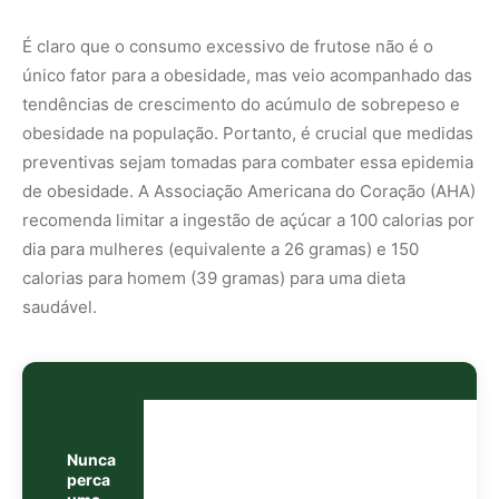
Nunca
perca
uma
notícia da
🌿
Amazônia
Controle o
que você vê
no Google
O Google lançou as
Fontes Preferenciais
: escolha os
veículos que aparecem com prioridade. Adicione a
Revista Amazônia
e garanta cobertura exclusiva sempre
em destaque.