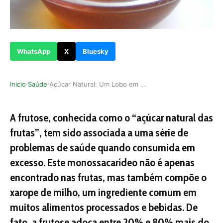
WhatsApp
X
Bluesky
Inicio
Saúde
Açúcar Natural: Um Lobo em Pele de Cordeiro?
›
›
A frutose, conhecida como o “açúcar natural das
frutas”, tem sido associada a uma série de
problemas de saúde quando consumida em
excesso. Este monossacarídeo não é apenas
encontrado nas frutas, mas também compõe o
xarope de milho, um ingrediente comum em
muitos alimentos processados e bebidas. De
fato, a frutose adoça entre 20% e 80% mais do