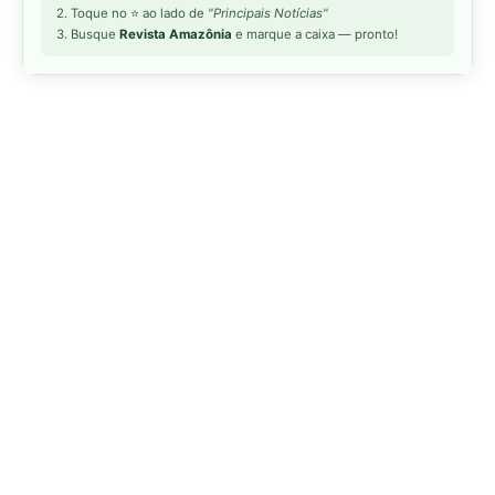
MAIS LIDAS DA SEMANA
Peixe-lua emerge horizontalmente na
1
superfície oceânica para permitir que
aves marinhas removam ectoparasitas
acumulados em sua pele
Seriema utiliza pernas longas e
2
arremessa serpentes contra rochas