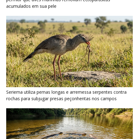
Ariranha sincroniza caça coletiva com vocalização subaquática
e cerca cardumes em rios rasos da Amazônia