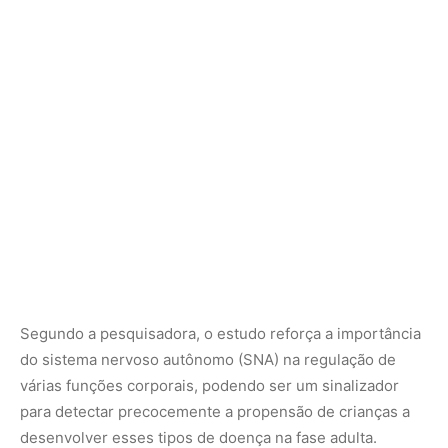
Segundo a pesquisadora, o estudo reforça a importância
do sistema nervoso autônomo (SNA) na regulação de
várias funções corporais, podendo ser um sinalizador
para detectar precocemente a propensão de crianças a
desenvolver esses tipos de doença na fase adulta.
É claro que o consumo excessivo de frutose não é o
único fator para a obesidade, mas veio acompanhado das
tendências de crescimento do acúmulo de sobrepeso e
obesidade na população. Portanto, é crucial que medidas
preventivas sejam tomadas para combater essa epidemia
de obesidade. A Associação Americana do Coração (AHA)
recomenda limitar a ingestão de açúcar a 100 calorias por
dia para mulheres (equivalente a 26 gramas) e 150
calorias para homem (39 gramas) para uma dieta
saudável.