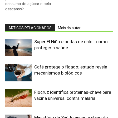
Fiocruz identifica proteínas-chave para
vacina universal contra malária
Ministério da Saúde anuncia plano de
R$ 9,8 bi contra El Niño
Calor extremo matou 120 mil pessoas
no Brasil — sem dados raciais claros
sobre quem mais sofre
Prodígio aos nove anos e futuro
neurocirurgião infantil Aiden Wilkins
redefine os limites da inteligência e da
neurociência na faculdade