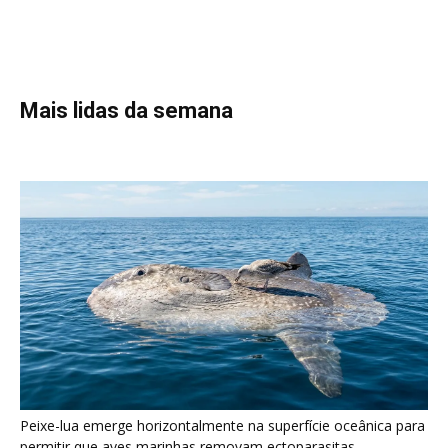
Peixe-lua emerge horizontalmente na superfície oceânica para
permitir que aves marinhas removam ectoparasitas
acumulados em sua pele
Seriema utiliza pernas longas e arremessa serpentes contra
rochas para subjugar presas peçonhentas nos campos