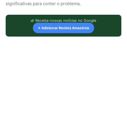
significativas para conter o problema.
🌿 Receba nossas notícias no Google
⭐ Adicionar Revista Amazônia
LEIA TAMBÉM
Super El Niño e ondas de calor: como
proteger a saúde