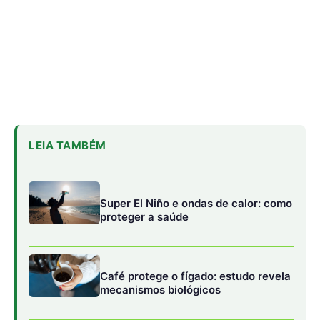
Café protege o fígado: estudo revela
mecanismos biológicos
Fiocruz identifica proteínas-chave
para vacina universal contra malária
No Brasil, a estimativa é de que 41% dos adultos tenham
obesidade nos próximos 12 anos. Atualmente, esse
percentual é de 17,1%, segundo o Covitel 2023 (Inquérito
Telefônico de Fatores de Risco para Doenças Crônicas
Não Transmissíveis em Tempos de Pandemia), do
Ministério da Saúde. Dados da Sociedade Brasileira de
Diabetes (SBD) apontam que entre 60% e 90% dos