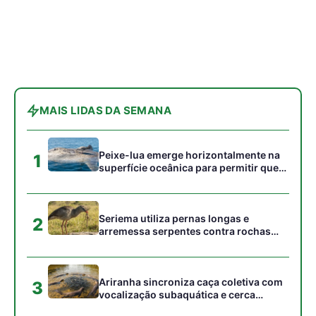
para subjugar presas peçonhentas nos
campos
Ariranha sincroniza caça coletiva com
3
vocalização subaquática e cerca
cardumes em rios rasos da Amazônia
Surucucu detecta calor pela fosseta
4
loreal e prepara ataque de emboscada
no escuro da floresta
Casal de joão-de-barro constrói ninho
5
novo a cada estação e deixa a antiga
estrutura para outras aves
Gostou desta reportagem?
Siga a Revista Amazônia no Google News