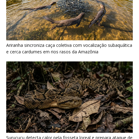
Surucucu detecta calor pela fosseta loreal e prepara ataque de
emboscada no escuro da floresta
Poraquê sincroniza descargas elétricas em grupo para
amplificar campo elétrico e atordoar cardumes de peixes