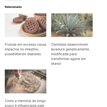
Como a memória de longo
prazo é influenciada pelo
consumo de açúcar e pelo
descanso?
ARTIGOS RELACIONADOS
Mais do autor
Super El Niño e ondas de calor: como
proteger a saúde
Café protege o fígado: estudo revela
mecanismos biológicos