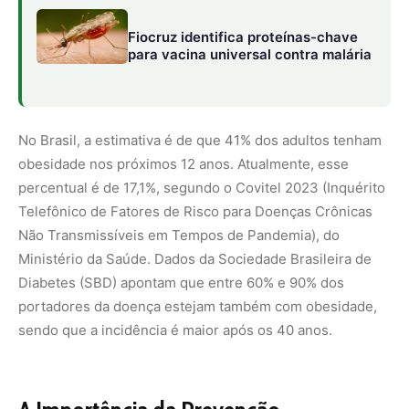
portadores da doença estejam também com obesidade,
sendo que a incidência é maior após os 40 anos.
A Importância da Prevenção
“A medicina trabalhou durante muitos anos somente
apagando incêndio, atuando quando a doença já estava
instalada. Hoje temos elementos e estudos científicos
que contribuem para uma medicina preventiva. Estamos
com uma bomba-relógio para as próximas gerações caso
não haja avanço nesse tipo de prevenção”, avalia a
fisiologista Kátia De Angelis, professora da Universidade
Federal de São Paulo (Unifesp) e autora correspondente
do artigo.