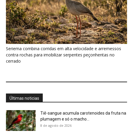
Últimas noticias
Tiê-sangue acumula carotenoides da fruta na
plumagem e só o macho...
8 de agosto de 2026
Aruá respira com pulmão e brânquias, usa
sifão até a superfície...
8 de agosto de 2026
Tanajura voa uma única vez, descarta as asas
e leva fungo...
8 de agosto de 2026
El Niño 2026/2027: painel reúne ações de
governos no Brasil
8 de agosto de 2026
Traíra utiliza a bexiga natatória para respirar