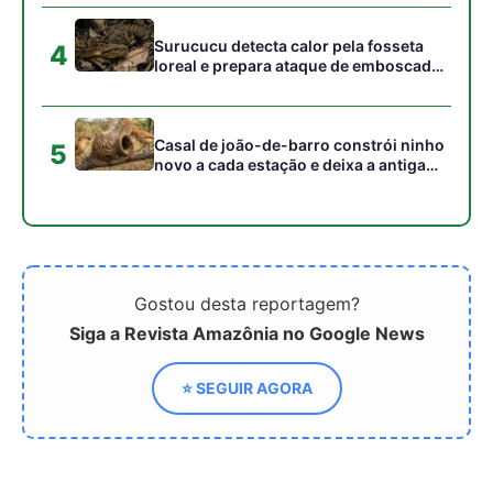
⭐ SEGUIR AGORA
Relacionado
Frutose em excesso causa
Cientistas desenvolvem
impactos no intestino,
levedura geneticamente
possibilitando diabetes
modificada para
transformar agave em
etanol