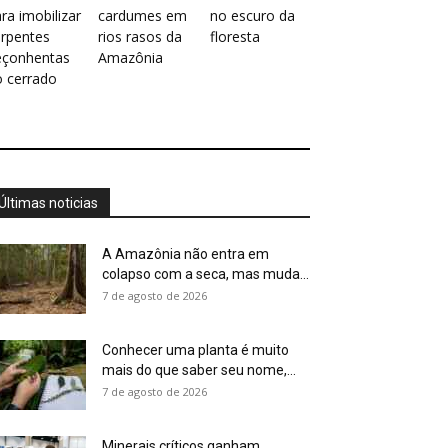
ra imobilizar
cardumes em
no escuro da
erpentes
rios rasos da
floresta
eçonhentas
Amazônia
o cerrado
Últimas noticias
A Amazônia não entra em
colapso com a seca, mas muda...
7 de agosto de 2026
Conhecer uma planta é muito
mais do que saber seu nome,...
7 de agosto de 2026
Minerais críticos ganham