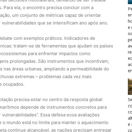
Para ela, o encontro precisa concluir com a
Pe
e
ação, um conjunto de métricas capaz de orientar
h
r vulnerabilidades que se intensificam ano após ano.
e 
oc
 debate com exemplos práticos. Indicadores de
pe
a
cnicas: tratam-se de ferramentas que ajudam os países
r
 ecossistemas para enfrentar impactos como
ec
agens prolongadas. São instrumentos que incentivam,
a
es nas áreas urbanas, ampliando a permeabilidade do
e
 chuvas extremas – problemas cada vez mais
e ocupados.
S
ptação precisa estar no centro da resposta global:
c
e marítimos depende de instrumentos concretos para
co
r vulnerabilidades”. Essa defesa ecoa avaliações
al
que o mundo está no limite para manter o aquecimento
e
meta continue alcançável, as nações precisam entregar
co