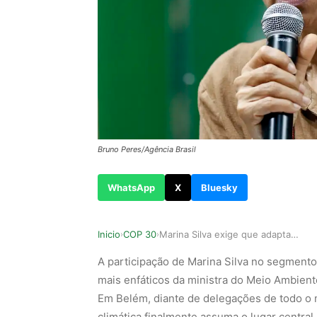
Bruno Peres/Agência Brasil
WhatsApp
X
Bluesky
Inicio
COP 30
Marina Silva exige que adaptação lidere a respo…
›
›
A participação de Marina Silva no segmento 
mais enfáticos da ministra do Meio Ambient
Em Belém, diante de delegações de todo o
climática finalmente assuma o lugar central 