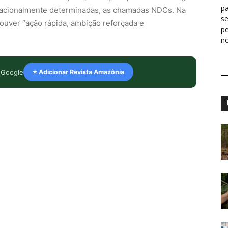
pa
nacionalmente determinadas, as chamadas NDCs. Na
s
 houver “ação rápida, ambição reforçada e
p
n
 Google
⭐ Adicionar Revista Amazônia