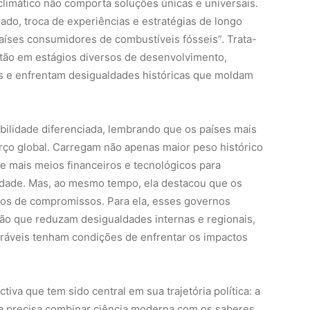
climático não comporta soluções únicas e universais.
ado, troca de experiências e estratégias de longo
aíses consumidores de combustíveis fósseis”. Trata-
tão em estágios diversos de desenvolvimento,
s e enfrentam desigualdades históricas que moldam
bilidade diferenciada, lembrando que os países mais
orço global. Carregam não apenas maior peso histórico
 mais meios financeiros e tecnológicos para
dade. Mas, ao mesmo tempo, ela destacou que os
tos de compromissos. Para ela, esses governos
o que reduzam desigualdades internas e regionais,
ráveis tenham condições de enfrentar os impactos
iva que tem sido central em sua trajetória política: a
a precisa combinar ciência moderna com os saberes