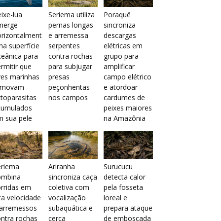
ixe-lua
Seriema utiliza
Poraquê
merge
pernas longas
sincroniza
orizontalment
e arremessa
descargas
na superfície
serpentes
elétricas em
eânica para
contra rochas
grupo para
rmitir que
para subjugar
amplificar
ves marinhas
presas
campo elétrico
emovam
peçonhentas
e atordoar
toparasitas
nos campos
cardumes de
cumulados
peixes maiores
m sua pele
na Amazônia
eriema
Ariranha
Surucucu
ombina
sincroniza caça
detecta calor
rridas em
coletiva com
pela fosseta
ta velocidade
vocalização
loreal e
 arremessos
subaquática e
prepara ataque
ntra rochas
cerca
de emboscada